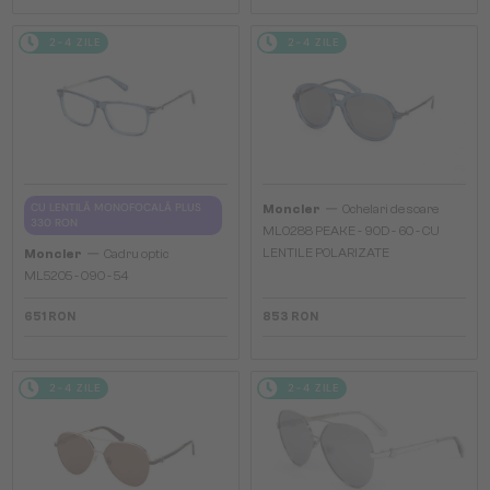
2-4 ZILE
2-4 ZILE
—
CU LENTILĂ MONOFOCALĂ PLUS
Moncler
Ochelari de soare
330 RON
ML0288 PEAKE - 90D - 60 - CU
—
LENTILE POLARIZATE
Moncler
Cadru optic
ML5205 - 090 - 54
651 RON
853 RON
2-4 ZILE
2-4 ZILE