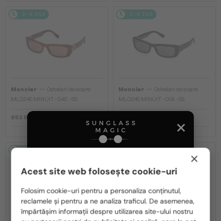
2-4 ZILE
2-4 ZILE
—
—
Moncler
Ochelari de soare
Moncler
Ochelari de soare
ML0245 MINUIT - 54E - 55
ML0245 MINUIT - 01A - 55
853 RON
853 RON
2-4 ZILE
2-4 ZILE
×
Acest site web folosește cookie-uri
Te rugăm să alegi din listă țara potrivită pentru tine:
Folosim cookie-uri pentru a personaliza conținutul,
reclamele și pentru a ne analiza traficul. De asemenea,
România / RO
împărtășim informații despre utilizarea site-ului nostru