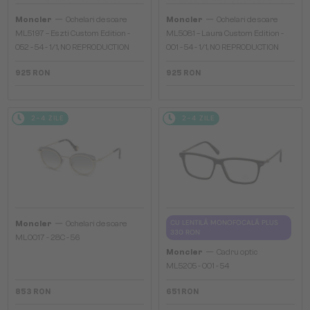
—
—
Moncler
Ochelari de soare
Moncler
Ochelari de soare
ML5197 – Eszti Custom Edition -
ML5081 – Laura Custom Edition -
052 - 54 - 1/1, NO REPRODUCTION
001 - 54 - 1/1, NO REPRODUCTION
925 RON
925 RON
2-4 ZILE
2-4 ZILE
—
CU LENTILĂ MONOFOCALĂ PLUS
Moncler
Ochelari de soare
330 RON
ML0017 - 28C - 56
—
Moncler
Cadru optic
ML5205 - 001 - 54
853 RON
651 RON