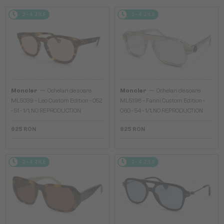
2-4 ZILE
2-4 ZILE
—
—
Moncler
Ochelari de soare
Moncler
Ochelari de soare
ML5039 – Leo Custom Edition - 052
ML5198 – Fanni Custom Edition -
- 51 - 1/1, NO REPRODUCTION
060 - 54 - 1/1, NO REPRODUCTION
925 RON
925 RON
2-4 ZILE
2-4 ZILE