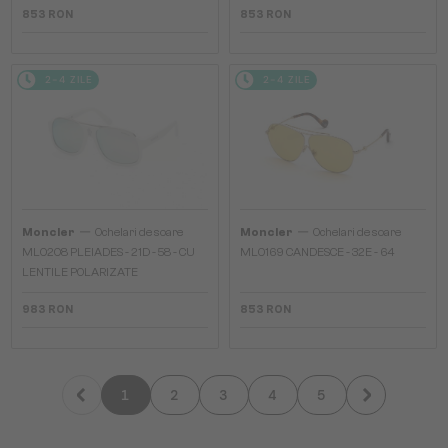
853 RON
853 RON
2-4 ZILE
2-4 ZILE
—
—
Moncler
Ochelari de soare
Moncler
Ochelari de soare
ML0208 PLEIADES - 21D - 58 - CU
ML0169 CANDESCE - 32E - 64
LENTILE POLARIZATE
983 RON
853 RON
1
2
3
4
5