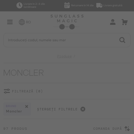
Livrare în 2–4 zile
Returnare în 14 zile
Livrare gratuită
lucrătoare
RO
Produse
MONCLER
FILTREAZĂ (0)
BRAND
ȘTERGEȚI FILTRELE
Moncler
97 PRODUS
COMANDA DUPĂ