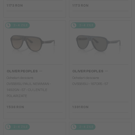
1 173 RON
1 173 RON
2-4 ZILE
2-4 ZILE
—
—
OLIVER PEOPLES
OLIVER PEOPLES
Ochelari de soare
Ochelari de soare
OV5581SU PAUL NEWMAN -
OV5581SU - 1670R5 - 57
1492GN - 57 - CU LENTILE
POLARIZATE
1 536 RON
1 391 RON
2-4 ZILE
2-4 ZILE