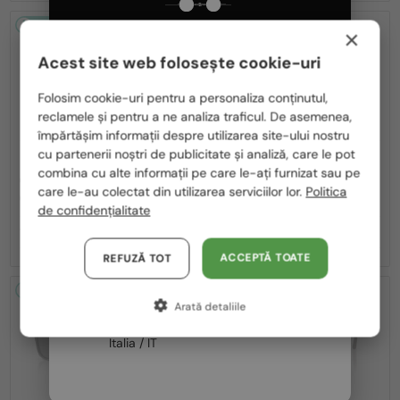
2-4 ZILE
2-4 ZILE
×
Acest site web folosește cookie-uri
Te rugăm să alegi din listă țara potrivită pentru tine:
Folosim cookie-uri pentru a personaliza conținutul,
reclamele și pentru a ne analiza traficul. De asemenea,
România / RO
împărtășim informații despre utilizarea site-ului nostru
cu partenerii noștri de publicitate și analiză, care le pot
Polska / PL
—
—
OLIVER PEOPLES
OLIVER PEOPLES
combina cu alte informații pe care le-ați furnizat sau pe
Ochelari de soare
Ochelari de soare
Magyarország / HU
care le-au colectat din utilizarea serviciilor lor.
Politica
OV5332SU RYCE SUN - 166673 - 54
OV5601SU RUENY - 179952 - 51
de confidențialitate
United Arab Emirates / EN
1 130 RON
1 231 RON
Austria / AT
ACCEPTĂ TOATE
REFUZĂ TOT
Germania / DE
2-4 ZILE
2-4 ZILE
Arată detaliile
Franța / FR
Italia / IT