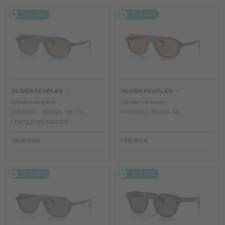
2-4 ZILE
2-4 ZILE
—
—
OLIVER PEOPLES
OLIVER PEOPLES
Ochelari de soare
Ochelari de soare
OV5613SU - 1820GN - 58 - CU
OV5613SU - 181953 - 58
LENTILE POLARIZATE
1 608 RON
1 391 RON
2-4 ZILE
2-4 ZILE