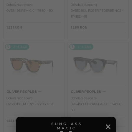
Ochelari de soare
Ochelari de soare
OV5349S REMICK - 1756Q1 - 50
OV5529SU ROGER FEDERER N.02 -
174152 - 48
1 231 RON
1 289 RON
2-4 ZILE
2-4 ZILE
—
—
OLIVER PEOPLES
OLIVER PEOPLES
Ochelari de soare
Ochelari de soare
OV5601SU RUENY - 177853 - 51
OV5498SU MARCEAUX - 174856 -
50
1 231 RON
1 420 RON