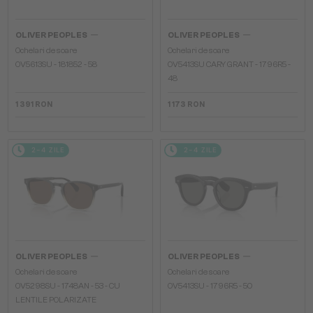
—
—
OLIVER PEOPLES
OLIVER PEOPLES
Ochelari de soare
Ochelari de soare
OV5613SU - 181852 - 58
OV5413SU CARY GRANT - 1796R5 -
48
1 391 RON
1 173 RON
2-4 ZILE
2-4 ZILE
—
—
OLIVER PEOPLES
OLIVER PEOPLES
Ochelari de soare
Ochelari de soare
OV5298SU - 1748AN - 53 - CU
OV5413SU - 1796R5 - 50
LENTILE POLARIZATE