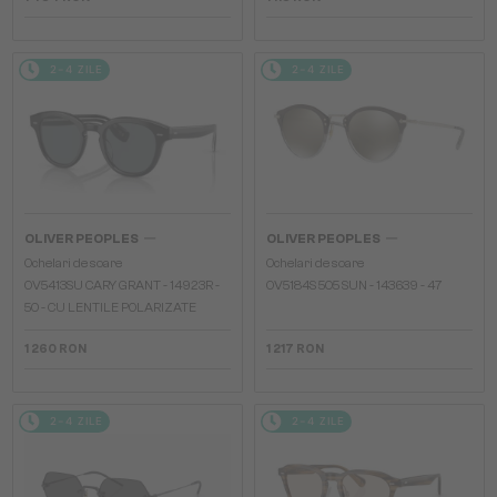
2-4 ZILE
2-4 ZILE
—
—
OLIVER PEOPLES
OLIVER PEOPLES
Ochelari de soare
Ochelari de soare
OV5413SU CARY GRANT - 14923R -
OV5184S 505 SUN - 143639 - 47
50 - CU LENTILE POLARIZATE
1 260 RON
1 217 RON
2-4 ZILE
2-4 ZILE