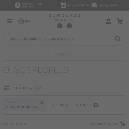
Livrare în 2–4 zile
Returnare în 14 zile
Livrare gratuită
lucrătoare
RO
Produse
OLIVER PEOPLES
FILTREAZĂ (0)
BRAND
ȘTERGEȚI FILTRELE
OLIVER PEOPLES
34 PRODUS
COMANDA DUPĂ