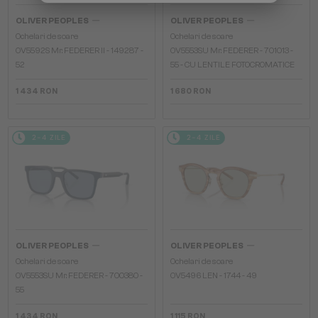
—
—
OLIVER PEOPLES
OLIVER PEOPLES
Ochelari de soare
Ochelari de soare
OV5592S Mr. FEDERER II - 149287 -
OV5553SU Mr. FEDERER - 701013 -
52
55 - CU LENTILE FOTOCROMATICE
1 434 RON
1 680 RON
2-4 ZILE
2-4 ZILE
—
—
OLIVER PEOPLES
OLIVER PEOPLES
Ochelari de soare
Ochelari de soare
OV5553SU Mr. FEDERER - 700380 -
OV5496 LEN - 1744 - 49
55
1 434 RON
1 115 RON