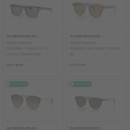
—
—
OLIVER PEOPLES
OLIVER PEOPLES
Ochelari de soare
Ochelari de soare
OV5590SU - 1724GH - 51 - CU
OV5413SU CARY GRANT - 178253 -
LENTILE TRANSITIONS
50
1 637 RON
1 173 RON
2-4 ZILE
2-4 ZILE
—
—
OLIVER PEOPLES
OLIVER PEOPLES