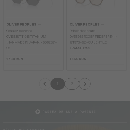
—
—
OLIVER PEOPLES
OLIVER PEOPLES
Ochelari de soare
Ochelari de soare
OV1353ST TK-13 TITANIUM
OV5593S ROGER FEDERER R-11 -
(HANMADE IN JAPAN) - 506287 -
171973 - 52 - CU LENTILE
52
TRANSITIONS
1 738 RON
1 550 RON
1
2
PARTEA DE SUS A PAGINII