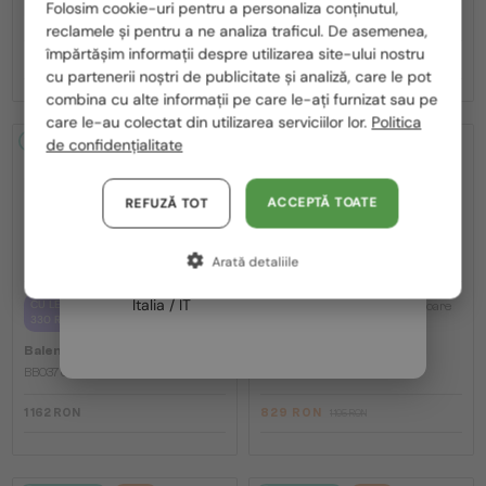
Folosim cookie-uri pentru a personaliza conținutul,
BB0324SK - 007 - 55
BB0294SK - 003 - 55
reclamele și pentru a ne analiza traficul. De asemenea,
România / RO
împărtășim informații despre utilizarea site-ului nostru
968 RON
958 RON
1 291 RON
1 277 RON
cu partenerii noștri de publicitate și analiză, care le pot
Polska / PL
combina cu alte informații pe care le-ați furnizat sau pe
Magyarország / HU
care le-au colectat din utilizarea serviciilor lor.
Politica
2-4 ZILE
2-4 ZILE
-25%
de confidențialitate
United Arab Emirates / EN
Austria / AT
ACCEPTĂ TOATE
REFUZĂ TOT
Germania / DE
Arată detaliile
Franța / FR
—
Italia / IT
CU LENTILĂ MONOFOCALĂ PLUS
Balenciaga
Ochelari de soare
330 RON
BB0077SK - 007 - 54
—
Balenciaga
Cadru optic
BB0376O - 001 - 54
1 162 RON
829 RON
1 105 RON