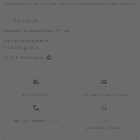
Dimensiunile afișate sunt doar pentru informare, dimensiunile reale ale produsului pot varia.
Stoc epuizat
Timp de livrare estimat:
2–4 zile
Costuri de expediere:
Transport gratuit
DESPRE EXPEDIERE
Transport gratuit
Card bancar, plata la livrare
shop@sunglassmagic.hu
14 zile
garanție de returnare