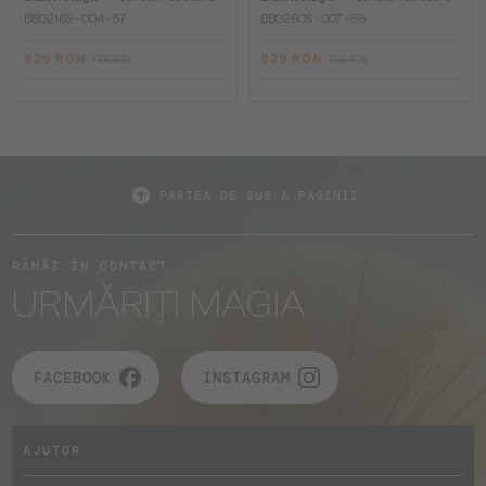
BB0216S - 004 - 57
BB0260S - 007 - 56
829 RON
829 RON
1 105 RON
1 105 RON
PARTEA DE SUS A PAGINII
RĂMÂI ÎN CONTACT
URMĂRIȚI MAGIA
FACEBOOK
INSTAGRAM
AJUTOR