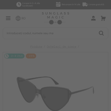
Livrare în 2–4 zile
Returnare în 14 zile
Livrare gratuită
lucrătoare
RO
Produse
Ochelari de soare
2-4 ZILE
-25%