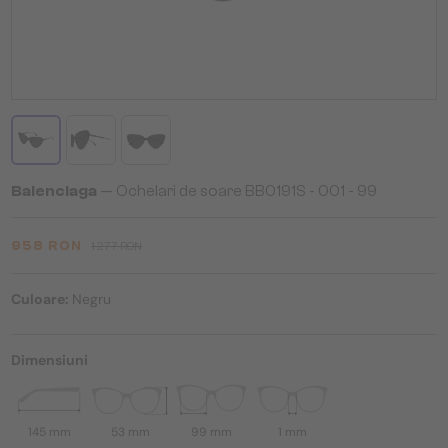
Balenciaga
— Ochelari de soare BB0191S - 001 - 99
958 RON
1 277 RON
Culoare:
Negru
Dimensiuni
145 mm
53 mm
99 mm
1 mm