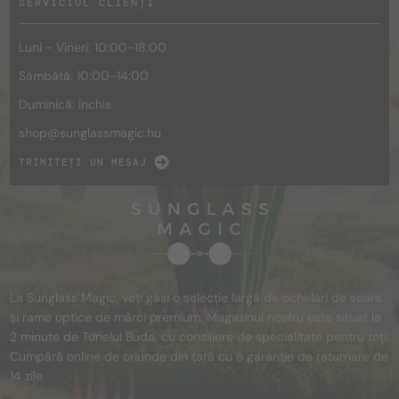
SERVICIUL CLIENȚI
Luni - Vineri: 10:00-18:00
Sâmbătă: 10:00-14:00
Duminică: închis
shop@
sunglassmagic.hu
TRIMITEȚI UN MESAJ
La Sunglass Magic, veți găsi o selecție largă de ochelari de soare
și rame optice de mărci premium. Magazinul nostru este situat la
2 minute de Tunelul Buda, cu consiliere de specialitate pentru toți.
Cumpără online de oriunde din țară cu o garanție de returnare de
14 zile.