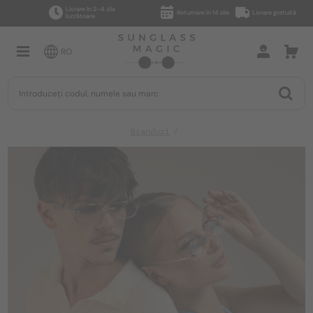
Livrare în 2–4 zile
Returnare în 14 zile
Livrare gratuită
lucrătoare
RO
Branduri