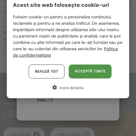
Acest site web folosește cookie-uri
la luxul renumit al mărcii. Designul elegant, liniile curate și detaliile
Te rugăm să alegi din listă țara potrivită pentru tine:
fine fac ca fiecare piesă să iasă în evidență, în timp ce ochelarii
Folosim cookie-uri pentru a personaliza conținutul,
Cartier combină eleganța franceză clasică cu tehnologia
reclamele și pentru a ne analiza traficul. De asemenea,
România / RO
modernă. Ramele placate cu aur și motivele iconice ale craniului
împărtășim informații despre utilizarea site-ului nostru
oferă purtătorilor un sentiment unic de eleganță și lux, în timp ce
cu partenerii noștri de publicitate și analiză, care le pot
Polska / PL
fiecare model este întruchiparea preciziei și rafinamentului
combina cu alte informații pe care le-ați furnizat sau pe
Cartier. Ochelarii Cartier sunt alegerea ideală pentru cei care
Magyarország / HU
care le-au colectat din utilizarea serviciilor lor.
Politica
caută calitate premium, precizie artistică și eleganță.
de confidențialitate
United Arab Emirates / EN
Austria / AT
ACCEPTĂ TOATE
REFUZĂ TOT
Germania / DE
PARTEA DE SUS A PAGINII
Arată detaliile
Franța / FR
Italia / IT
RĂMÂI ÎN CONTACT
URMĂRIȚI MAGIA
FACEBOOK
INSTAGRAM