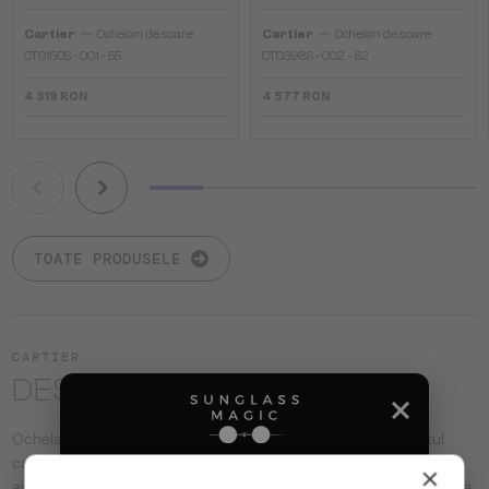
—
—
Cartier
Ochelari de soare
Cartier
Ochelari de soare
CT0150S - 001 - 55
CT0398S - 002 - 62
4 319 RON
4 577 RON
TOATE PRODUSELE
CARTIER
DESPRE BRAND
Ochelarii Cartier reflectă eleganța atemporală și rafinamentul
casei franceze de bijuterii. Materialele de calitate superioară -
×
aurul, platina, pietrele prețioase și meșteșugul precis - contribuie