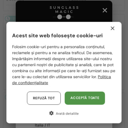
2-4 ZILE
2-4 ZILE
×
Acest site web folosește cookie-uri
Te rugăm să alegi din listă țara potrivită pentru tine:
Folosim cookie-uri pentru a personaliza conținutul,
reclamele și pentru a ne analiza traficul. De asemenea,
România / RO
împărtășim informații despre utilizarea site-ului nostru
—
—
Ray-Ban
Ochelari de soare
PRADA
Ochelari de soare
cu partenerii noștri de publicitate și analiză, care le pot
Polska / PL
RB3929 - 001/71 - 54
PR C05S - 16K30X - 57
combina cu alte informații pe care le-ați furnizat sau pe
Magyarország / HU
care le-au colectat din utilizarea serviciilor lor.
Politica
724 RON
1 318 RON
de confidențialitate
United Arab Emirates / EN
Austria / AT
2-4 ZILE
2-4 ZILE
ACCEPTĂ TOATE
REFUZĂ TOT
Germania / DE
Arată detaliile
Franța / FR
Italia / IT