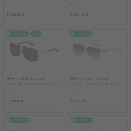
62
5 925 RON
5 288 RON
2-4 ZILE
NOU
2-4 ZILE
—
—
Dita
Ochelari de soare
Dita
Ochelari de soare
MACH ONE DRX-2030 TITANIUM - Y
HYPERLUX-2000 DTS197-A - 02 -
- 59
58
3 535 RON
5 621 RON
2-4 ZILE
2-4 ZILE