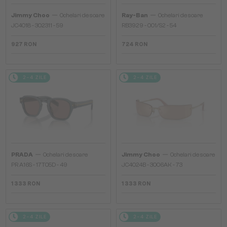
—
—
Jimmy Choo
Ochelari de soare
Ray-Ban
Ochelari de soare
JC4018 - 302311 - 59
RB3929 - 001/S2 - 54
927 RON
724 RON
2-4 ZILE
2-4 ZILE
—
—
PRADA
Ochelari de soare
Jimmy Choo
Ochelari de soare
PR A16S - 17T05D - 49
JC4024B - 3006AK - 73
1 333 RON
1 333 RON
2-4 ZILE
2-4 ZILE