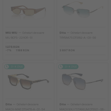
—
—
MIU MIU
Ochelari de soare
Dita
Ochelari de soare
MU B07S - 22I10R - 51
TRYSIM.75 DTS182-A - 03 - 56
1 275 RON
-7%
1 188 RON
3 897 RON
2-4 ZILE
2-4 ZILE
—
—
Dita
Ochelari de soare
Dita
Ochelari de soare
MACH-NINE DTS478-A - 01 - 54
MACH SIX//TITANIUM DTS121 - 08 -