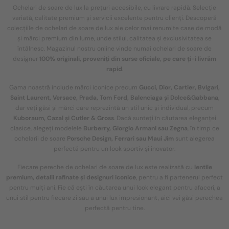
Ochelari de soare de lux la prețuri accesibile, cu livrare rapidă. Selecție
variată, calitate premium și servicii excelente pentru clienți. Descoperă
colecțiile de ochelari de soare de lux ale celor mai renumite case de modă
și mărci premium din lume, unde stilul, calitatea și exclusivitatea se
întâlnesc. Magazinul nostru online vinde numai ochelari de soare de
designer
100% originali, proveniți din surse oficiale, pe care ți-i livrăm
rapid
.
Gama noastră include mărci iconice precum
Gucci, Dior, Cartier, Bvlgari,
Saint Laurent, Versace, Prada, Tom Ford, Balenciaga și Dolce&Gabbana
,
dar veți găsi și mărci care reprezintă un stil unic și individual, precum
Kuboraum, Cazal și Cutler & Gross
. Dacă sunteți în căutarea eleganței
clasice, alegeți modelele
Burberry, Giorgio Armani sau Zegna
, în timp ce
ochelarii de soare
Porsche Design, Ferrari sau Maui Jim
sunt alegerea
perfectă pentru un look sportiv și inovator.
Fiecare pereche de ochelari de soare de lux este realizată cu
lentile
premium, detalii rafinate și designuri iconice
, pentru a fi partenerul perfect
pentru mulți ani. Fie că ești în căutarea unui look elegant pentru afaceri, a
unui stil pentru fiecare zi sau a unui lux impresionant, aici vei găsi perechea
perfectă pentru tine.