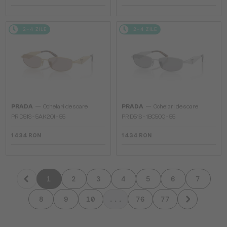
2-4 ZILE
2-4 ZILE
—
—
PRADA
Ochelari de soare
PRADA
Ochelari de soare
PR D51S - 5AK20I - 55
PR D51S - 1BC50Q - 55
1 434 RON
1 434 RON
1
2
3
4
5
6
7
8
9
10
...
76
77