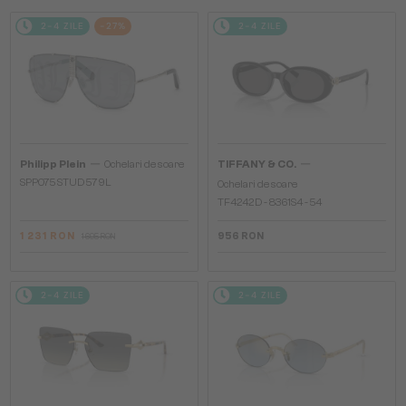
2-4 ZILE
-27%
2-4 ZILE
—
—
Philipp Plein
Ochelari de soare
TIFFANY & CO.
SPP075 STUD 579L
Ochelari de soare
TF4242D - 8361S4 - 54
1 231 RON
956 RON
1 695 RON
2-4 ZILE
2-4 ZILE