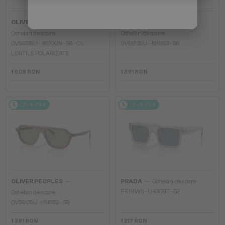
—
—
OLIVER PEOPLES
OLIVER PEOPLES
Ochelari de soare
Ochelari de soare
OV5613SU - 1820GN - 58 - CU
OV5613SU - 181953 - 58
LENTILE POLARIZATE
1 608 RON
1 391 RON
2-4 ZILE
2-4 ZILE
—
—
OLIVER PEOPLES
PRADA
Ochelari de soare
PR 19WS - U4309T - 52
Ochelari de soare
OV5613SU - 181852 - 58
1 391 RON
1 217 RON