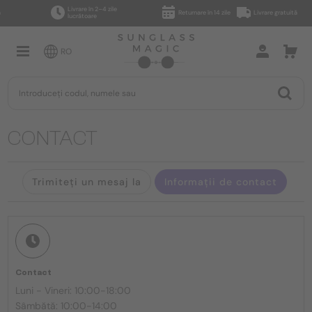
Livrare în 2–4 zile
Returnare în 14 zile
Livrare gratuită
lucrătoare
RO
CONTACT
Trimiteți un mesaj la
Informații de contact
Contact
Luni - Vineri: 10:00-18:00
Sâmbătă: 10:00-14:00