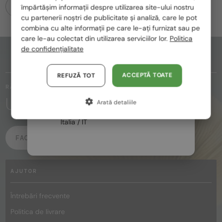
România / RO
CONTACT
PENTRU PROGRAMĂRI
împărtășim informații despre utilizarea site-ului nostru
cu partenerii noștri de publicitate și analiză, care le pot
Polska / PL
combina cu alte informații pe care le-ați furnizat sau pe
Magyarország / HU
care le-au colectat din utilizarea serviciilor lor.
Politica
de confidențialitate
United Arab Emirates / EN
PARTEA DE SUS A PAGINII
Austria / AT
ACCEPTĂ TOATE
REFUZĂ TOT
RĂMÂI ÎN CONTACT
Germania / DE
URMĂRIȚI MAGIA
Arată detaliile
Franța / FR
Italia / IT
FACEBOOK
INSTAGRAM
AJUTOR
Întrebări frecvente
Politica de livrare