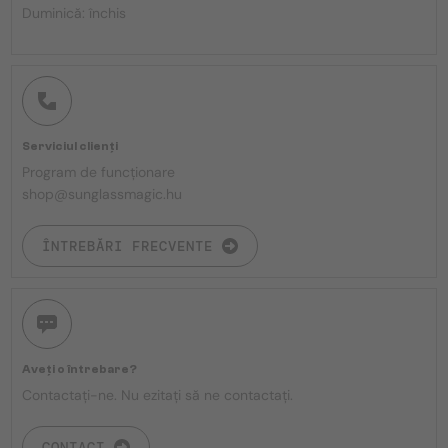
Duminică: închis
Serviciul clienți
Program de funcționare
shop@sunglassmagic.hu
ÎNTREBĂRI FRECVENTE
Aveți o întrebare?
Contactați-ne. Nu ezitați să ne contactați.
CONTACT