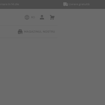
 în 14 zile
Livrare gratuită
RO
MAGAZINUL NOSTRU