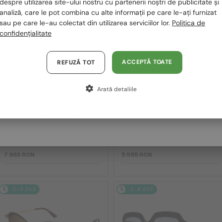
despre utilizarea site-ului nostru cu partenerii noștri de publicitate și
Polska / PL
2-4 ZILE
2-4 ZILE
analiză, care le pot combina cu alte informații pe care le-ați furnizat
sau pe care le-au colectat din utilizarea serviciilor lor.
Politica de
Magyarország / HU
confidențialitate
United Arab Emirates / EN
Austria / AT
ACCEPTĂ TOATE
REFUZĂ TOT
Germania / DE
Arată detaliile
Franța / FR
—
—
Cartier
Ochelari de soare
Cartier
Ochelari de soare
Italia / IT
CT0545S Clash de Cartier -
CT0473S - 004 - 54
002 - 58
7 963 RON
5 595 RON
2-4 ZILE
2-4 ZILE