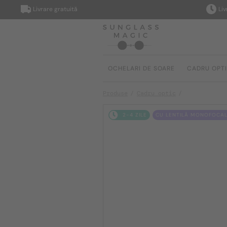
Livrare gratuită
Livrare
OCHELARI DE SOARE
CADRU OPT
Produse
Cadru optic
2-4 ZILE
CU LENTILĂ MONOFOCAL