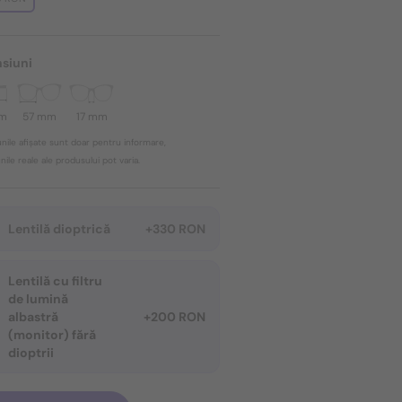
siuni
mm
57 mm
17 mm
nile afișate sunt doar pentru informare,
ile reale ale produsului pot varia.
Lentilă dioptrică
+330 RON
Lentilă cu filtru
de lumină
albastră
+200 RON
(monitor) fără
dioptrii