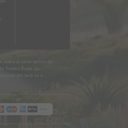
ații
i
i
de soare și rame optice de
de Tunelul Buda, cu
oriunde din țară cu o