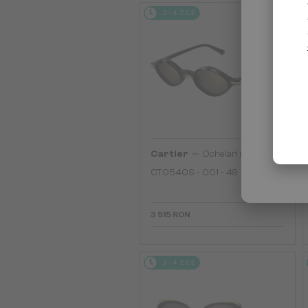
2-4 ZILE
—
Cartier
Ochelari de soare
CT0540S - 001 - 48
3 515 RON
2-4 ZILE