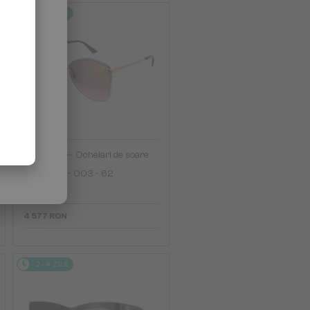
2-4 ZILE
—
Cartier
Ochelari de soare
CT0398S - 003 - 62
4 577 RON
2-4 ZILE