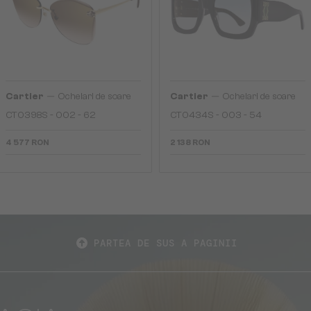
—
—
Cartier
Ochelari de soare
Cartier
Ochelari de soare
CT0398S - 002 - 62
CT0434S - 003 - 54
4 577 RON
2 138 RON
PARTEA DE SUS A PAGINII