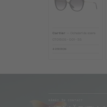
—
Cartier
Ochelari de soare
CT0150S - 001 - 55
4 319 RON
RĂMÂI ÎN CONTACT