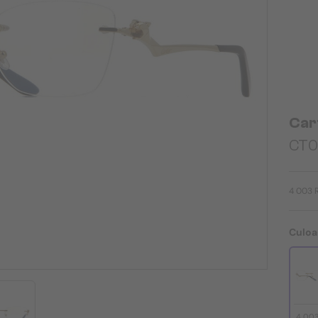
Car
CT01
4 003 
Culoa
4 00