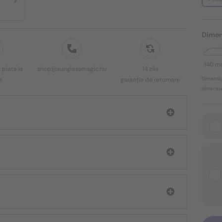
Dimen
140 
 plata la
shop@sunglassmagic.hu
14 zile
Dimensiu
e
garanție de returnare
dimensiun