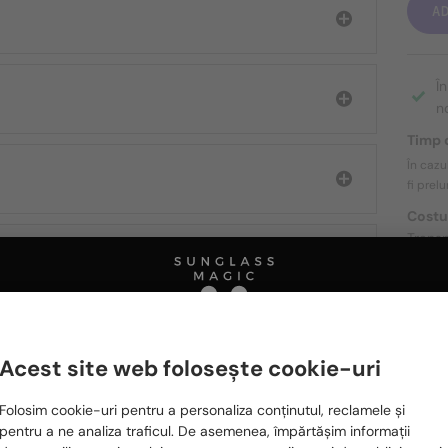
A
Î
n
Timp d
În cazu
fi prel
Costu
Transp
DESPR
Acest site web folosește cookie-uri
Te rugăm să alegi din listă țara potrivită pentru tine:
Ă FIȚI INTERESAȚI ȘI DE
Folosim cookie-uri pentru a personaliza conținutul, reclamele și
România / RO
pentru a ne analiza traficul. De asemenea, împărtășim informații