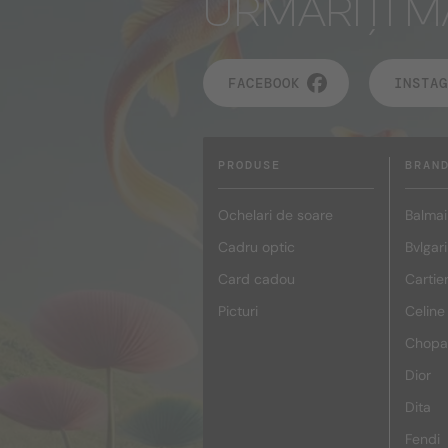
URMĂRIȚI M
FACEBOOK
INSTAG
PRODUSE
BRAN
Ochelari de soare
Balmai
Cadru optic
Bvlgari
Card cadou
Cartie
Picturi
Celine
Chopa
Dior
Dita
Fendi