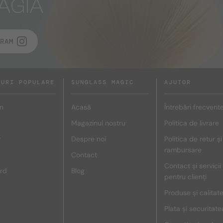
AGIA
RAM
DURI POPULARE
SUNGLASS MAGIC
AJUTOR
n
Acasă
Întrebări frecvent
Magazinul nostru
Politica de livrare
r
Despre noi
Politica de retur și
rambursare
Contact
Contact și servicii
rd
Blog
pentru clienți
Produse și calitat
Plata și securitate