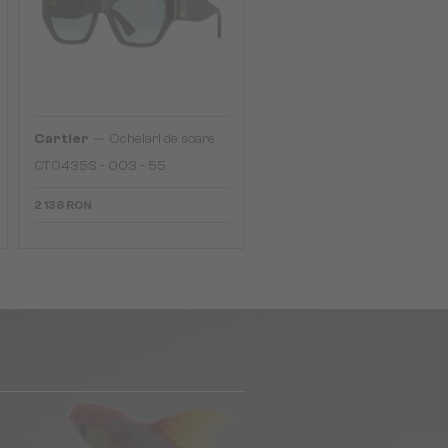
—
Cartier
Ochelari de soare
CT0435S - 003 - 55
2 138 RON