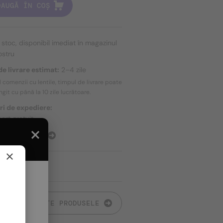
DAUGĂ ÎN COȘ
n stoc, disponibil imediat în magazinul
ostru
e livrare estimat:
2–4 zile
l comenzii cu lentile, timpul de livrare poate
ungit cu până la
10 zile
lucrătoare.
ri de expediere:
ort gratuit
E EXPEDIERE
×
TOATE PRODUSELE