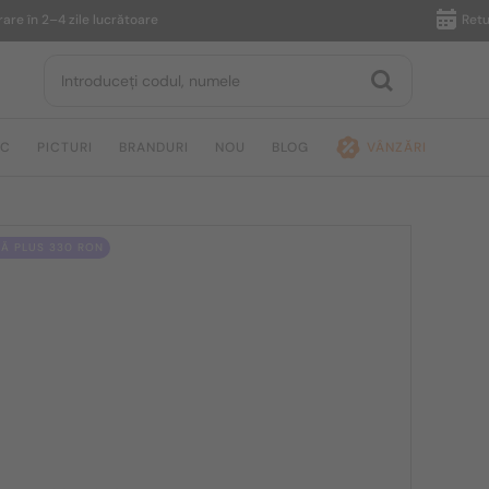
 în 2–4 zile lucrătoare
Returnare
IC
PICTURI
BRANDURI
NOU
BLOG
VÂNZĂRI
Ă PLUS 330 RON