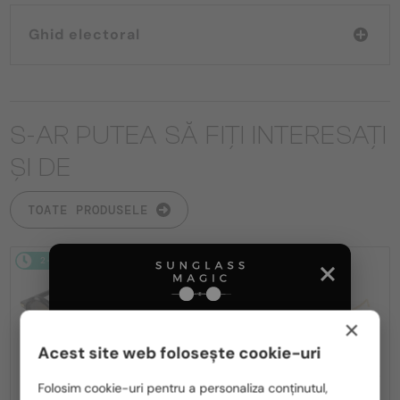
Ghid electoral
S-AR PUTEA SĂ FIȚI INTERESAȚI
ȘI DE
TOATE PRODUSELE
2-4 ZILE
2-4 ZILE
×
Acest site web folosește cookie-uri
Te rugăm să alegi din listă țara potrivită pentru tine:
Folosim cookie-uri pentru a personaliza conținutul,
—
—
Cartier
Ochelari de soare
Cartier
Ochelari de soare