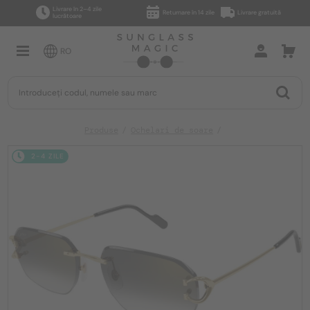
Livrare în 2–4 zile
Returnare în 14 zile
Livrare gratuită
lucrătoare
RO
Produse
Ochelari de soare
2-4 ZILE