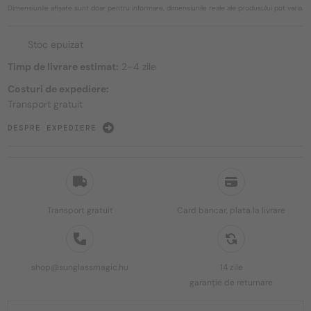
Dimensiunile afișate sunt doar pentru informare, dimensiunile reale ale produsului pot varia.
Stoc epuizat
Timp de livrare estimat:
2–4 zile
Costuri de expediere:
Transport gratuit
DESPRE EXPEDIERE
Transport gratuit
Card bancar, plata la livrare
shop@sunglassmagic.hu
14 zile
garanție de returnare