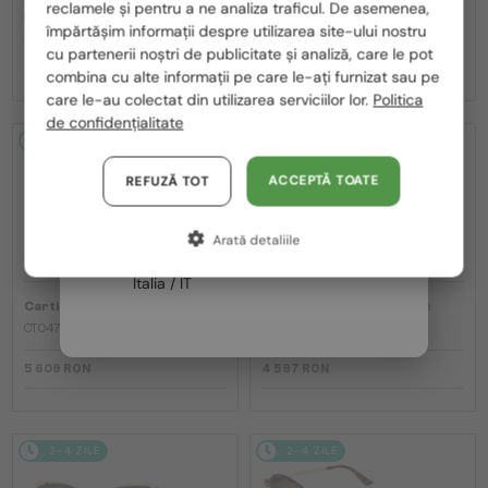
reclamele și pentru a ne analiza traficul. De asemenea,
România / RO
CT0540S - 001 - 48
CT0545S Clash de Cartier - 002 - 58
împărtășim informații despre utilizarea site-ului nostru
cu partenerii noștri de publicitate și analiză, care le pot
Polska / PL
3 528 RON
7 995 RON
combina cu alte informații pe care le-ați furnizat sau pe
Magyarország / HU
care le-au colectat din utilizarea serviciilor lor.
Politica
de confidențialitate
United Arab Emirates / EN
2-4 ZILE
2-4 ZILE
Austria / AT
ACCEPTĂ TOATE
REFUZĂ TOT
Germania / DE
Arată detaliile
Franța / FR
Italia / IT
—
—
Cartier
Ochelari de soare
Cartier
Ochelari de soare
CT0473S - 004 - 54
CT0398S - 003 - 62
5 609 RON
4 597 RON
2-4 ZILE
2-4 ZILE