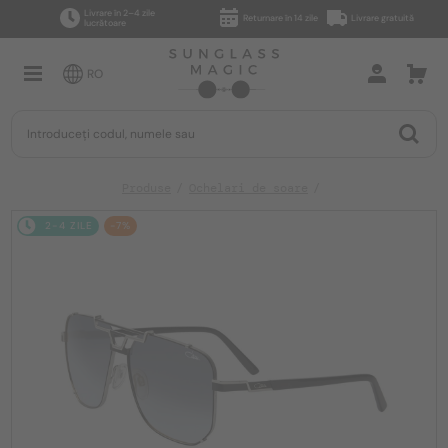
Livrare în 2–4 zile
Returnare în 14 zile
Livrare gratuită
lucrătoare
RO
Produse
Ochelari de soare
2-4 ZILE
-7%