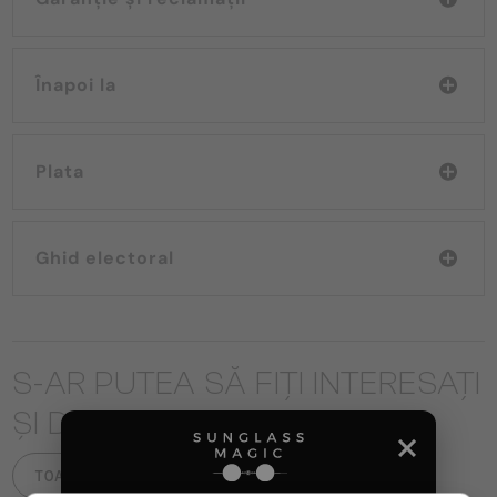
Înapoi la
Plata
Ghid electoral
S-AR PUTEA SĂ FIȚI INTERESAȚI
ȘI DE
TOATE PRODUSELE