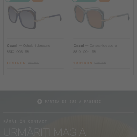
—
—
Cazal
Ochelari de soare
Cazal
Ochelari de soare
8510 - 003 - 58
8510 - 004 - 58
1 391 RON
1 391 RON
1 637 RON
1 637 RON
PARTEA DE SUS A PAGINII
RĂMÂI ÎN CONTACT
URMĂRIȚI MAGIA