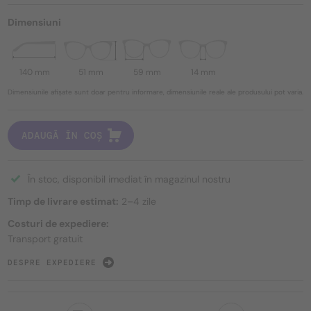
Dimensiuni
140 mm
51 mm
59 mm
14 mm
Dimensiunile afișate sunt doar pentru informare, dimensiunile reale ale produsului pot varia.
ADAUGĂ ÎN COȘ
În stoc, disponibil imediat în magazinul nostru
Timp de livrare estimat:
2–4 zile
Costuri de expediere:
Transport gratuit
DESPRE EXPEDIERE