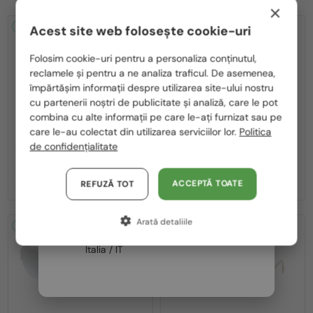
×
2-4 ZILE
-16%
2-4 ZILE
-9%
Acest site web folosește cookie-uri
Te rugăm să alegi din listă țara potrivită pentru tine:
Folosim cookie-uri pentru a personaliza conținutul,
reclamele și pentru a ne analiza traficul. De asemenea,
România / RO
împărtășim informații despre utilizarea site-ului nostru
cu partenerii noștri de publicitate și analiză, care le pot
Polska / PL
combina cu alte informații pe care le-ați furnizat sau pe
Magyarország / HU
care le-au colectat din utilizarea serviciilor lor.
Politica
—
—
Cazal
Ochelari de soare
Cazal
Ochelari de soare
de confidențialitate
8505 - 001 - 57
186/3 - 001 - 59
United Arab Emirates / EN
1 376 RON
1 637 RON
1 637 RON
1 796 RON
Austria / AT
ACCEPTĂ TOATE
REFUZĂ TOT
Germania / DE
Arată detaliile
Franța / FR
2-4 ZILE
-15%
2-4 ZILE
-10%
Italia / IT