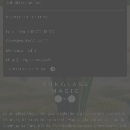
Achiziții și comenzi
SERVICIUL CLIENȚI
Luni - Vineri: 10:00-18:00
Sâmbătă: 10:00-14:00
Duminică: închis
shop@
sunglassmagic.hu
TRIMITEȚI UN MESAJ
La Sunglass Magic, veți găsi o selecție largă de ochelari de soare
și rame optice de mărci premium. Magazinul nostru este situat la
2 minute de Tunelul Buda, cu consiliere de specialitate pentru toți.