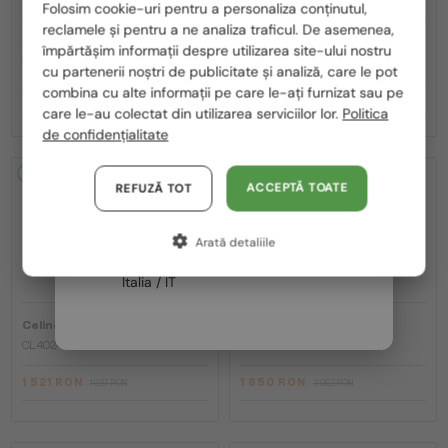
Folosim cookie-uri pentru a personaliza conținutul,
reclamele și pentru a ne analiza traficul. De asemenea,
România / RO
—
—
Celine
Ochelari de soare
Celine
Ochelari de soare
împărtășim informații despre utilizarea site-ului nostru
CL40242I - 01B - 53
CL40246U-Y - 30H - 61
cu partenerii noștri de publicitate și analiză, care le pot
Polska / PL
combina cu alte informații pe care le-ați furnizat sau pe
1 263 RON
1 521 RON
1 578 RON
1 937 RON
Magyarország / HU
care le-au colectat din utilizarea serviciilor lor.
Politica
de confidențialitate
United Arab Emirates / EN
2-4 ZILE
-22%
2-4 ZILE
-20%
Austria / AT
ACCEPTĂ TOATE
REFUZĂ TOT
Germania / DE
Arată detaliile
Franța / FR
Italia / IT
—
—
Celine
Ochelari de soare
Celine
Ochelari de soare
CL40246U-Y - 30N - 59
CL40247I - 01A - 50
1 521 RON
1 650 RON
1 937 RON
2 052 RON