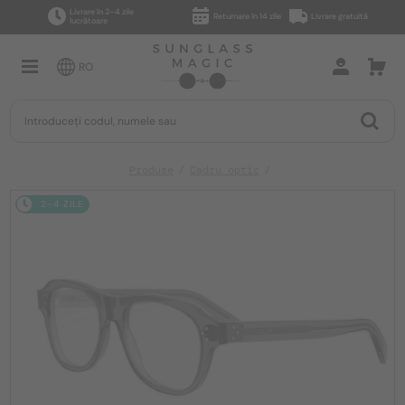
Livrare în 2–4 zile
Returnare în 14 zile
Livrare gratuită
lucrătoare
RO
Produse
Cadru optic
2-4 ZILE