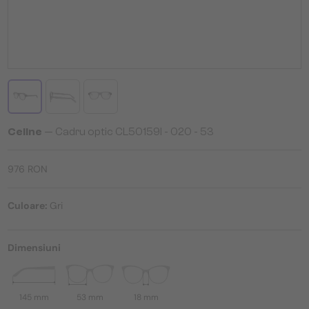
Celine
— Cadru optic CL50159I - 020 - 53
976 RON
Culoare:
Gri
Dimensiuni
145 mm
53 mm
18 mm