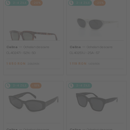
2-4 ZILE
-20%
2-4 ZILE
-25%
—
—
Celine
Ochelari de soare
Celine
Ochelari de soare
CL40247I - 52N - 50
CL40251U - 25A - 57
1 650 RON
1 119 RON
2 052 RON
1 478 RON
2-4 ZILE
-18%
2-4 ZILE
—
—
Celine
Ochelari de soare
Celine
Ochelari de soare