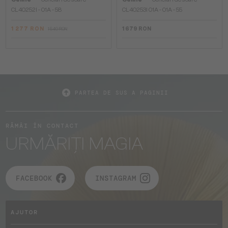
CL40252I - 01A - 58
CL40253I 01A - 01A - 55
1 277 RON
1 679 RON
1 549 RON
PARTEA DE SUS A PAGINII
RĂMÂI ÎN CONTACT
URMĂRIȚI MAGIA
FACEBOOK
INSTAGRAM
AJUTOR