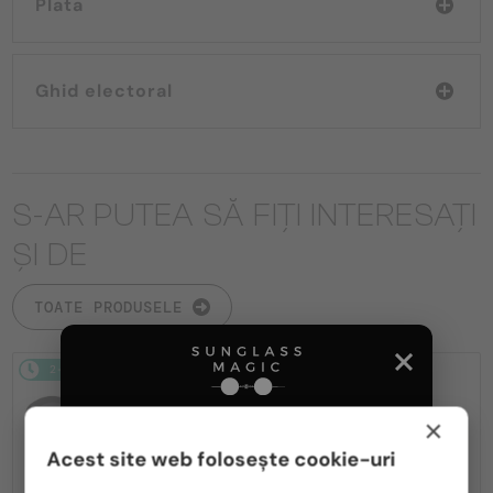
Plata
Ghid electoral
S-AR PUTEA SĂ FIȚI INTERESAȚI
ȘI DE
TOATE PRODUSELE
2-4 ZILE
-20%
2-4 ZILE
-22%
×
Acest site web folosește cookie-uri
Te rugăm să alegi din listă țara potrivită pentru tine: