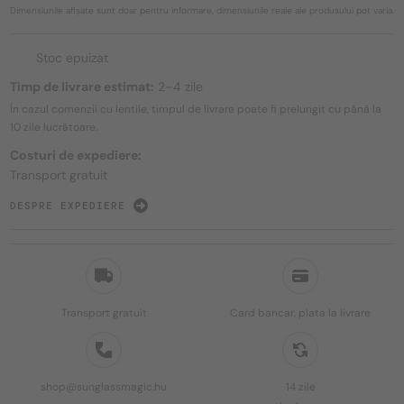
Dimensiunile afișate sunt doar pentru informare, dimensiunile reale ale produsului pot varia.
Stoc epuizat
Timp de livrare estimat:
2–4 zile
În cazul comenzii cu lentile, timpul de livrare poate fi prelungit cu până la
10 zile
lucrătoare.
Costuri de expediere:
Transport gratuit
DESPRE EXPEDIERE
Transport gratuit
Card bancar, plata la livrare
shop@sunglassmagic.hu
14 zile