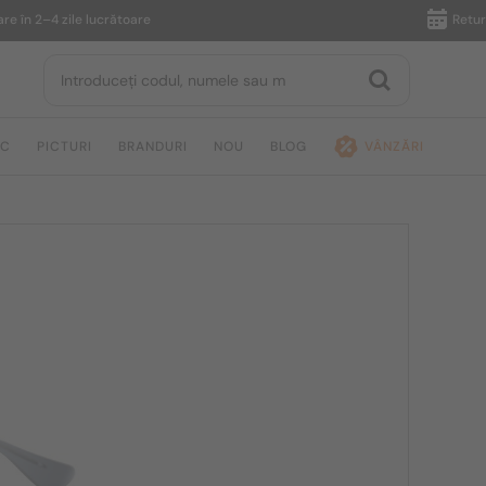
n 2–4 zile lucrătoare
Returnare î
IC
PICTURI
BRANDURI
NOU
BLOG
VÂNZĂRI