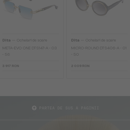
—
—
Dita
Ochelari de soare
Dita
Ochelari de soare
META-EVO ONE DTS147-A - 03
MICRO-ROUND DTS406-A - 01
- 56
- 50
3 917 RON
2 009 RON
PARTEA DE SUS A PAGINII