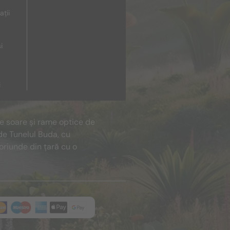
ații
i
i
de soare și rame optice de
de Tunelul Buda, cu
oriunde din țară cu o