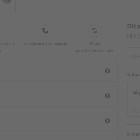
Dit
KUD
 plata la
shop@sunglassmagic.hu
14 zile
e
garanție de returnare
5 165 
Culoa
5 16
Dimen