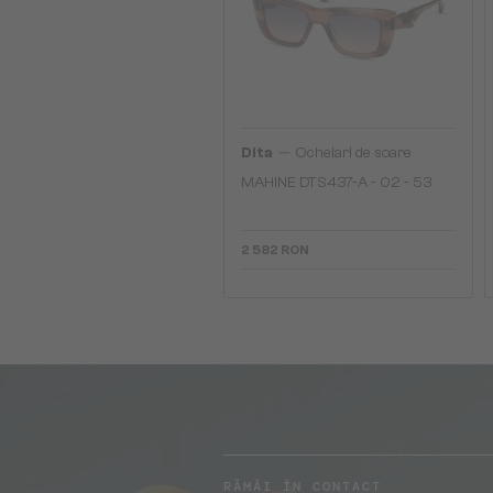
—
Dita
Ochelari de soare
MAHINE DTS437-A - 02 - 53
2 582 RON
RĂMÂI ÎN CONTACT