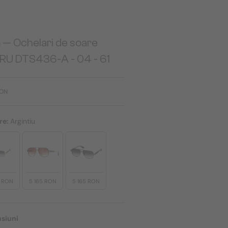
a
— Ochelari de soare
RU DTS436-A - 04 - 61
RON
re:
Argintiu
5 RON
5 165 RON
5 165 RON
siuni