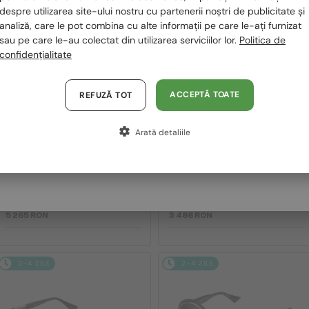
despre utilizarea site-ului nostru cu partenerii noștri de publicitate și
2-4 ZILE
2-4 ZILE
Polska / PL
analiză, care le pot combina cu alte informații pe care le-ați furnizat
sau pe care le-au colectat din utilizarea serviciilor lor.
Politica de
Magyarország / HU
confidențialitate
United Arab Emirates / EN
Austria / AT
ACCEPTĂ TOATE
REFUZĂ TOT
Germania / DE
Arată detaliile
Franța / FR
—
—
Dita
Ochelari de soare
Dita
Ochelari de soare
Italia / IT
MACH SIX//TITANIUM DTS121 -
MACH-S DTS412-A - 04 - 55
01 - 62
5 265 RON
3 486 RON
2-4 ZILE
2-4 ZILE