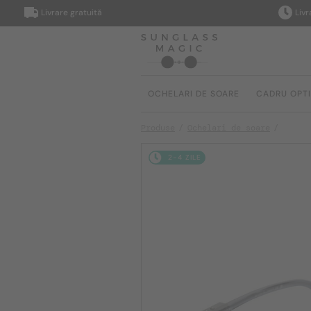
Livrare gratuită
Livrare î
OCHELARI DE SOARE
CADRU OPT
Produse
Ochelari de soare
2-4 ZILE