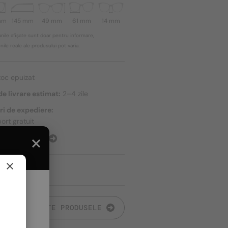
mm
145 mm
49 mm
61 mm
14 mm
nile afișate sunt doar pentru informare,
ile reale ale produsului pot varia.
toc epuizat
e livrare estimat:
2–4 zile
ri de expediere:
ort gratuit
E EXPEDIERE
×
TOATE PRODUSELE