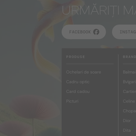
URMĂRIȚI M
FACEBOOK
INSTAG
PRODUSE
BRAN
Ochelari de soare
Balmai
Cadru optic
Bvlgari
Card cadou
Cartie
Picturi
Celine
Chopa
Dior
Dita