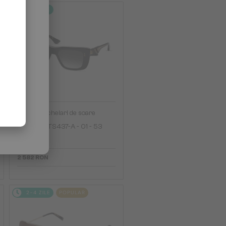
2-4 ZILE
—
Dita
Ochelari de soare
MAHINE DTS437-A - 01 - 53
2 582 RON
2-4 ZILE
POPULAR