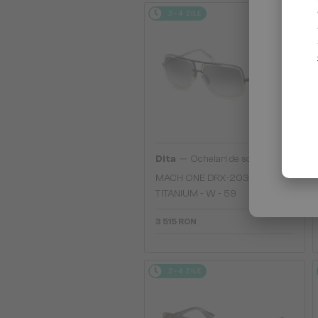
2-4 ZILE
—
Dita
Ochelari de soare
MACH ONE DRX-2030
TITANIUM - W - 59
3 515 RON
2-4 ZILE