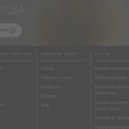
AGIA
RAM
DURI POPULARE
SUNGLASS MAGIC
AJUTOR
n
Acasă
Întrebări frecvent
Magazinul nostru
Politica de livrare
r
Despre noi
Politica de retur și
rambursare
Contact
Contact și servicii
rd
Blog
pentru clienți
Produse și calitat
Plata și securitate