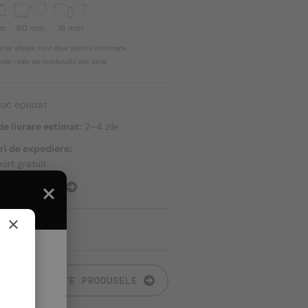
mm
60 mm
16 mm
nile afișate sunt doar pentru informare,
ile reale ale produsului pot varia.
toc epuizat
e livrare estimat:
2–4 zile
ri de expediere:
ort gratuit
E EXPEDIERE
×
TOATE PRODUSELE