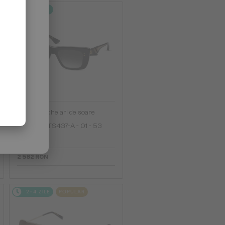
2-4 ZILE
—
Dita
Ochelari de soare
MAHINE DTS437-A - 01 - 53
2 582 RON
2-4 ZILE
POPULAR