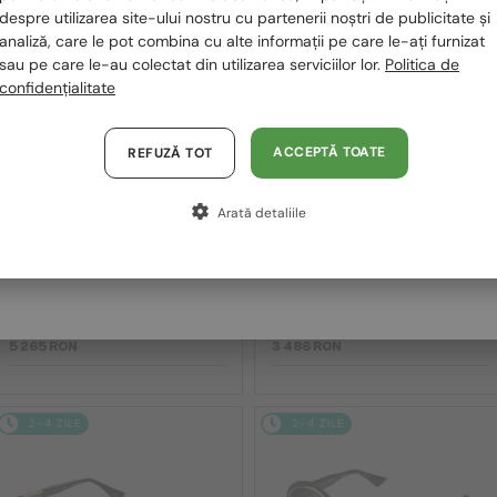
despre utilizarea site-ului nostru cu partenerii noștri de publicitate și
2-4 ZILE
2-4 ZILE
Polska / PL
analiză, care le pot combina cu alte informații pe care le-ați furnizat
sau pe care le-au colectat din utilizarea serviciilor lor.
Politica de
Magyarország / HU
confidențialitate
United Arab Emirates / EN
Austria / AT
ACCEPTĂ TOATE
REFUZĂ TOT
Germania / DE
Arată detaliile
Franța / FR
—
—
Dita
Ochelari de soare
Dita
Ochelari de soare
Italia / IT
MACH SIX//TITANIUM DTS121 -
MACH-S DTS412-A - 04 - 55
01 - 62
5 265 RON
3 486 RON
2-4 ZILE
2-4 ZILE