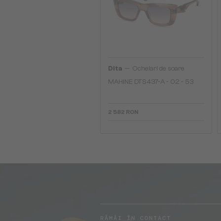
—
Dita
Ochelari de soare
MAHINE DTS437-A - 02 - 53
2 582 RON
RĂMÂI ÎN CONTACT