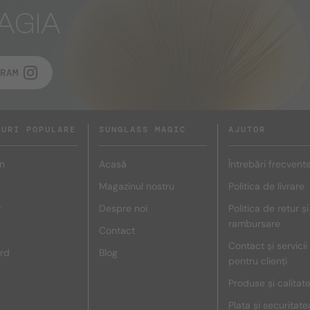
AGIA
RAM
DURI POPULARE
SUNGLASS MAGIC
AJUTOR
n
Acasă
Întrebări frecvent
Magazinul nostru
Politica de livrare
r
Despre noi
Politica de retur și
rambursare
Contact
Contact și servicii
rd
Blog
pentru clienți
Produse și calitat
Plata și securitate