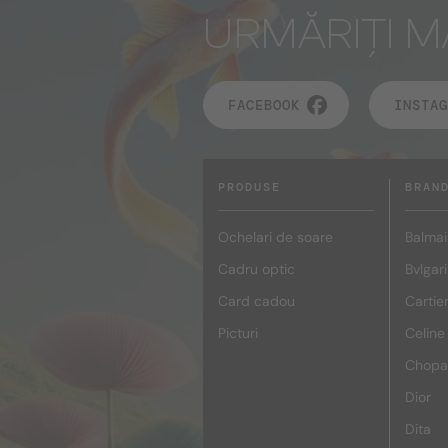
URMĂRIȚI M
FACEBOOK
INSTAG
PRODUSE
BRAN
Ochelari de soare
Balmai
Cadru optic
Bvlgari
Card cadou
Cartie
Picturi
Celine
Chopa
Dior
Dita