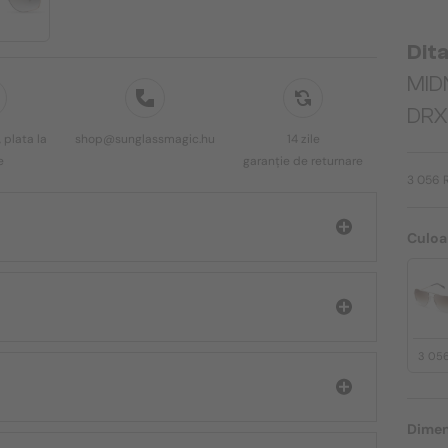
Dit
MID
DRX-
 plata la
shop@sunglassmagic.hu
14 zile
e
garanție de returnare
3 056 
Culoa
3 05
Dimen