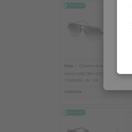
2-4 ZILE
—
Dita
Ochelari de soare
MACH ONE DRX-2030
TITANIUM - W - 59
3 515 RON
2-4 ZILE