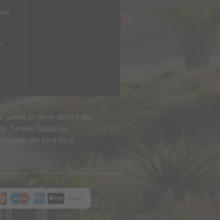
ații
i
i
de soare și rame optice de
de Tunelul Buda, cu
oriunde din țară cu o