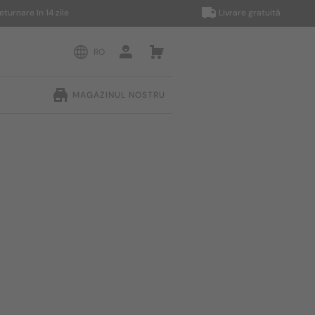
e în 14 zile
Livrare gratuită
RO
MAGAZINUL NOSTRU