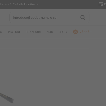
e în 2–4 zile lucrătoare
Returnar
IC
PICTURI
BRANDURI
NOU
BLOG
VÂNZĂRI