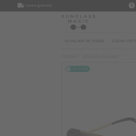
Livrare gratuită
Livrar
OCHELARI DE SOARE
CADRU OPT
Produse
Ochelari de soare
2-4 ZILE