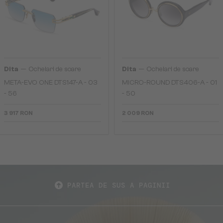
—
—
Dita
Ochelari de soare
Dita
Ochelari de soare
META-EVO ONE DTS147-A - 03
MICRO-ROUND DTS406-A - 01
- 56
- 50
3 917 RON
2 009 RON
PARTEA DE SUS A PAGINII