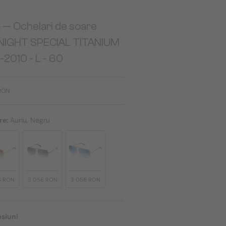
a
— Ochelari de soare
NIGHT SPECIAL TITANIUM
2010 - L - 60
RON
re:
Auriu, Negru
6 RON
3 056 RON
3 056 RON
siuni