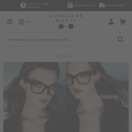
Livrare în 2–4 zile
Returnare în 14 zile
Livrare gratuită
lucrătoare
RO
Branduri