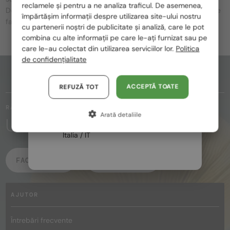
reclamele și pentru a ne analiza traficul. De asemenea,
România / RO
Dolce&Gabbana Eyewear utilizeaza cele mai rafinate procese de
împărtășim informații despre utilizarea site-ului nostru
fabricatie si materiale de cea mai inalta calitate.
cu partenerii noștri de publicitate și analiză, care le pot
Polska / PL
combina cu alte informații pe care le-ați furnizat sau pe
Magyarország / HU
care le-au colectat din utilizarea serviciilor lor.
Politica
de confidențialitate
United Arab Emirates / EN
PARTEA DE SUS A PAGINII
Austria / AT
ACCEPTĂ TOATE
REFUZĂ TOT
Germania / DE
RĂMÂI ÎN CONTACT
Arată detaliile
Franța / FR
URMĂRIȚI MAGIA
Italia / IT
FACEBOOK
INSTAGRAM
AJUTOR
Întrebări frecvente