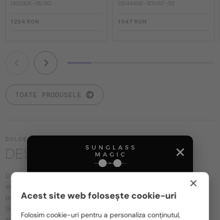
DG2305 - 05/80
DG4446B - 501/87 - 53
1 234 RON
1 047 RON
TOATE PRODUSELE
DOLCE & GABBANA
DESPRE BRAND
Dolce&Gabbana, fondata in 1984, este una dintre cele mai
×
importante marci internationale din sectorul modei si al
Acest site web folosește cookie-uri
produselor de lux. Fondata de Domenico Dolce si Stefano
Te rugăm să alegi din listă țara potrivită pentru tine:
Gabbana, marca este dedicata valorilor sale fundamentale:
Folosim cookie-uri pentru a personaliza conținutul,
senzualitate, excelenta vestimentara si mostenire italiana.