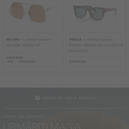
—
—
MIU MIU
Ochelari de soare
PRADA
Ochelari de soare
MU A55S - ​1BC90Q - ​57
PR A17S - 15W04D - 54 - CU LENTILE
POLARIZATE
1 636 RON
-8%
1 506 RON
1 392 RON
PARTEA DE SUS A PAGINII
RĂMÂI ÎN CONTACT
URMĂRIȚI MAGIA