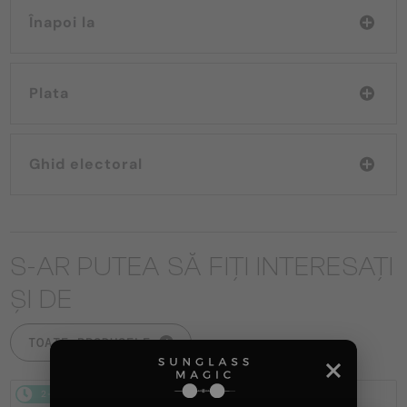
Înapoi la
Plata
Ghid electoral
S-AR PUTEA SĂ FIȚI INTERESAȚI
ȘI DE
TOATE PRODUSELE
2-4 ZILE
2-4 ZILE