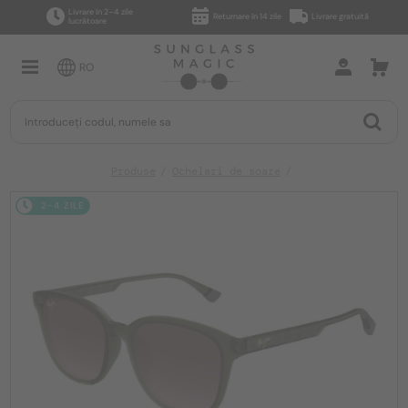
Livrare în 2–4 zile
Returnare în 14 zile
Livrare gratuită
lucrătoare
RO
Produse
Ochelari de soare
2-4 ZILE