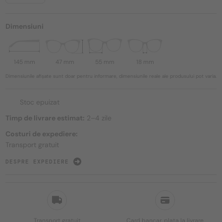
Dimensiuni
145 mm
47 mm
55 mm
18 mm
Dimensiunile afișate sunt doar pentru informare, dimensiunile reale ale produsului pot varia.
Stoc epuizat
Timp de livrare estimat:
2–4 zile
Costuri de expediere:
Transport gratuit
DESPRE EXPEDIERE
Transport gratuit
Card bancar, plata la livrare