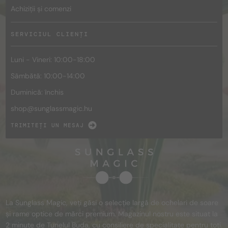
Achiziții și comenzi
SERVICIUL CLIENȚI
Luni - Vineri: 10:00-18:00
Sâmbătă: 10:00-14:00
Duminică: închis
shop@
sunglassmagic.hu
TRIMITEȚI UN MESAJ
La Sunglass Magic, veți găsi o selecție largă de ochelari de soare
și rame optice de mărci premium. Magazinul nostru este situat la
2 minute de Tunelul Buda, cu consiliere de specialitate pentru toți.