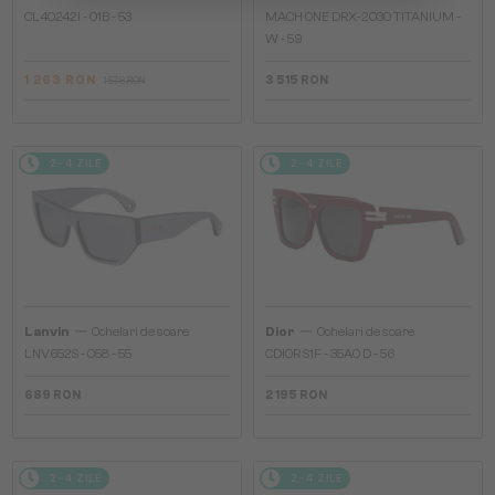
CL40242I - 01B - 53
MACH ONE DRX-2030 TITANIUM -
W - 59
1 263 RON
3 515 RON
1 578 RON
2-4 ZILE
2-4 ZILE
—
—
Lanvin
Ochelari de soare
Dior
Ochelari de soare
LNV652S - 058 - 55
CDIOR S1F - 35A0 D - 56
689 RON
2 195 RON
2-4 ZILE
2-4 ZILE