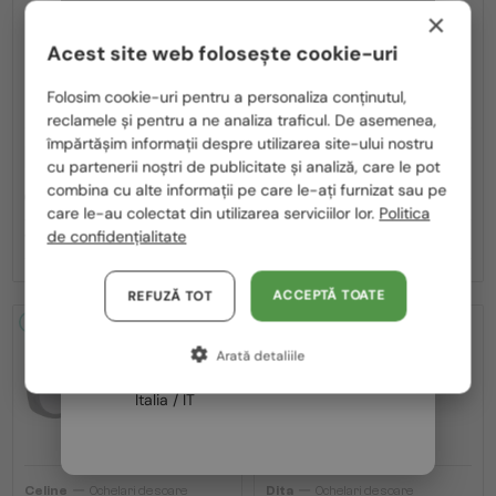
×
Acest site web folosește cookie-uri
Te rugăm să alegi din listă țara potrivită pentru tine:
Folosim cookie-uri pentru a personaliza conținutul,
reclamele și pentru a ne analiza traficul. De asemenea,
România / RO
împărtășim informații despre utilizarea site-ului nostru
—
—
Maui Jim
Ochelari de soare
Maui Jim
Ochelari de soare
cu partenerii noștri de publicitate și analiză, care le pot
Polska / PL
MJ0647SA KU'IKAHI AF - 001 - 55 -
MJ266 WORLD CUP - 004 - 64 - CU
combina cu alte informații pe care le-ați furnizat sau pe
CU LENTILE POLARIZATE
LENTILE POLARIZATE
Magyarország / HU
care le-au colectat din utilizarea serviciilor lor.
Politica
de confidențialitate
1 047 RON
775 RON
United Arab Emirates / EN
Austria / AT
ACCEPTĂ TOATE
REFUZĂ TOT
Germania / DE
2-4 ZILE
-20%
2-4 ZILE
Arată detaliile
Franța / FR
Italia / IT
—
—
Celine
Ochelari de soare
Dita
Ochelari de soare