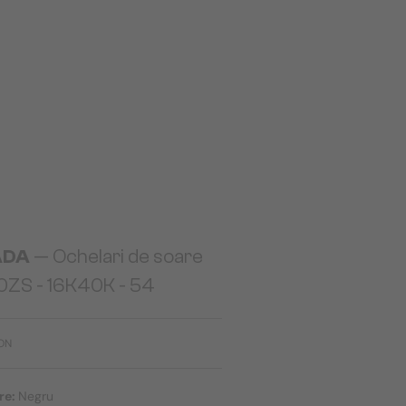
ADA
— Ochelari de soare
0ZS - ​16K40K - ​54
RON
re:
Negru