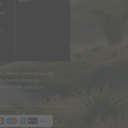
MESAJ
a
ații
i
i
de soare și rame optice de
de Tunelul Buda, cu
oriunde din țară cu o