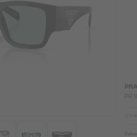
PR
PR 1
1 272 
Culoa