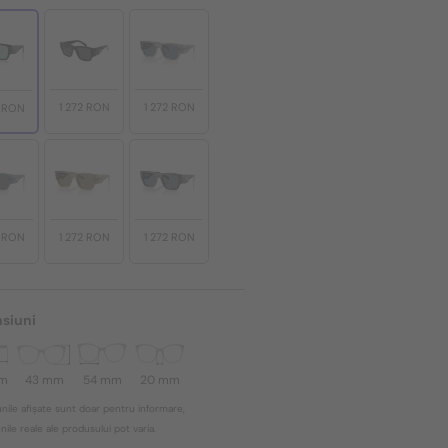
1 272 RON
1 272 RON
2 RON
2 RON
1 272 RON
1 272 RON
siuni
mm
43 mm
54 mm
20 mm
nile afișate sunt doar pentru informare,
ile reale ale produsului pot varia.