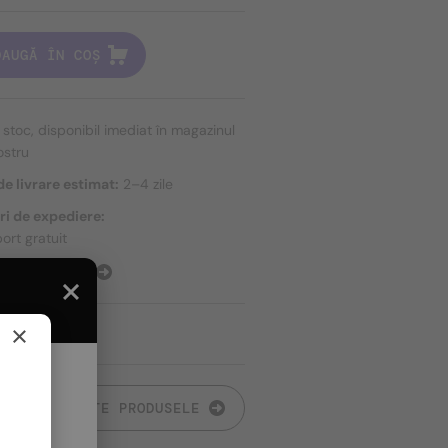
DAUGĂ ÎN COȘ
n stoc, disponibil imediat în magazinul
ostru
e livrare estimat:
2–4 zile
ri de expediere:
ort gratuit
E EXPEDIERE
×
TOATE PRODUSELE