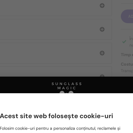
A
Î
n
Timp d
Costu
Transp
DESPR
Acest site web folosește cookie-uri
Ă FIȚI INTERESAȚI ȘI DE
Te rugăm să alegi din listă țara potrivită pentru tine:
Folosim cookie-uri pentru a personaliza conținutul, reclamele și