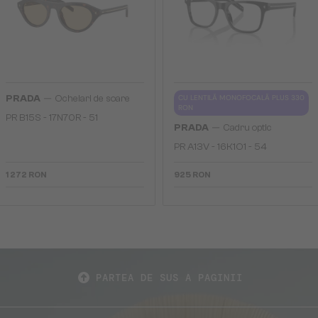
—
PRADA
Ochelari de soare
CU LENTILĂ MONOFOCALĂ PLUS 330
RON
PR B15S - 17N70R - 51
—
PRADA
Cadru optic
PR A13V - 16K1O1 - 54
1 272 RON
925 RON
PARTEA DE SUS A PAGINII