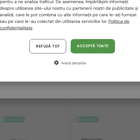
România / RO
pentru a ne analiza traficul. De asemenea, împărtășim informații
2-4 ZILE
2-4 ZILE
despre utilizarea site-ului nostru cu partenerii noștri de publicitate și
Polska / PL
analiză, care le pot combina cu alte informații pe care le-ați furnizat
sau pe care le-au colectat din utilizarea serviciilor lor.
Politica de
Magyarország / HU
confidențialitate
United Arab Emirates / EN
Austria / AT
ACCEPTĂ TOATE
REFUZĂ TOT
Germania / DE
Arată detaliile
Franța / FR
—
—
PRADA
Ochelari de soare
PRADA
Ochelari de soare
Italia / IT
PR A17S - 16K731 - 54
PR A13S - VAU01T - 54
1 301 RON
1 301 RON
2-4 ZILE
2-4 ZILE