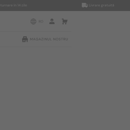
 în 14 zile
Livrare gratuită
RO
MAGAZINUL NOSTRU