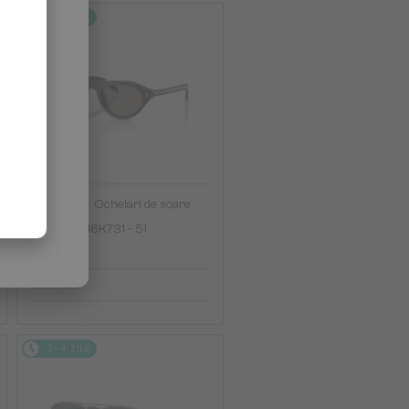
2-4 ZILE
—
PRADA
Ochelari de soare
PR B15S - 16K731 - 51
1 301 RON
2-4 ZILE