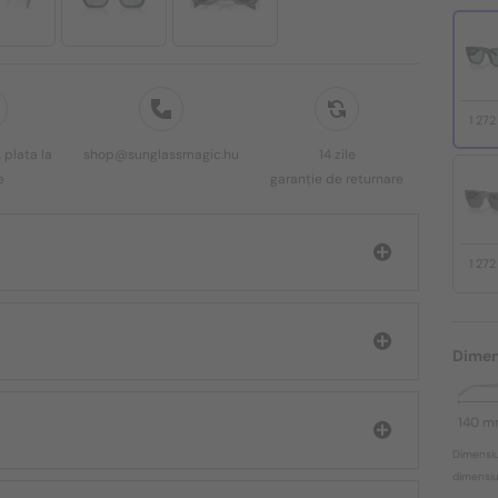
1 27
 plata la
shop@sunglassmagic.hu
14 zile
e
garanție de returnare
1 27
Dimen
140 
Dimensiu
dimensiun