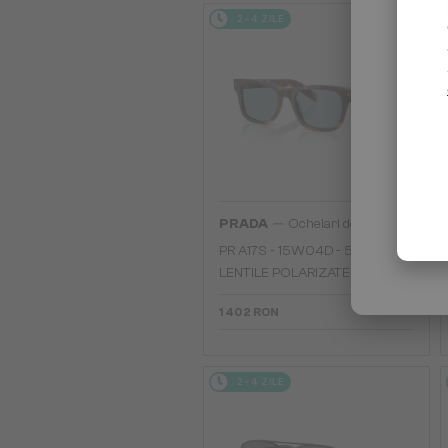
2-4 ZILE
—
PRADA
Ochelari de soare
PR A17S - 15W04D - 54 - CU
LENTILE POLARIZATE
1 402 RON
2-4 ZILE