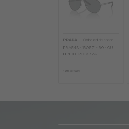
—
PRADA
Ochelari de soare
PR A54S - 1BO5Z1 - 60 - CU
LENTILE POLARIZATE
1 258 RON