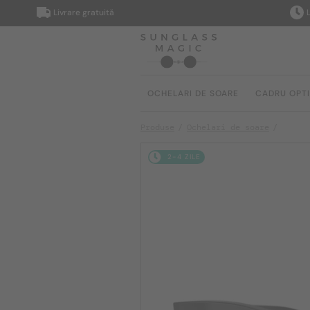
Livrare gratuită
Livrare
OCHELARI DE SOARE
CADRU OPT
Produse
Ochelari de soare
2-4 ZILE