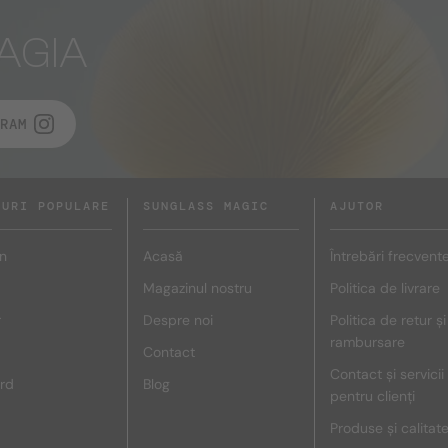
AGIA
RAM
DURI POPULARE
SUNGLASS MAGIC
AJUTOR
n
Acasă
Întrebări frecvent
Magazinul nostru
Politica de livrare
r
Despre noi
Politica de retur și
rambursare
Contact
Contact și servicii
rd
Blog
pentru clienți
Produse și calitat