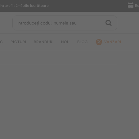
 în 2–4 zile lucrătoare
Returnare
IC
PICTURI
BRANDURI
NOU
BLOG
VÂNZĂRI