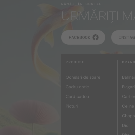
RĂMÂI ÎN CONTACT
URMĂRIȚI M
FACEBOOK
INSTAG
PRODUSE
BRAN
Ochelari de soare
Balmai
Cadru optic
Bvlgari
Card cadou
Cartie
Picturi
Celine
Chopa
Dior