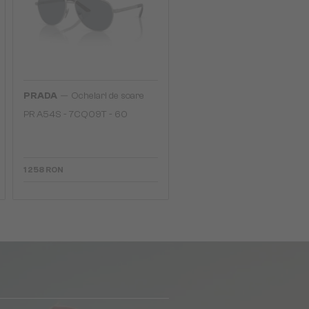
—
PRADA
Ochelari de soare
PR A54S - 7CQ09T - 60
1 258 RON