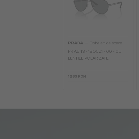
—
PRADA
Ochelari de soare
PR A54S - 1BO5Z1 - 60 - CU
LENTILE POLARIZATE
1 263 RON