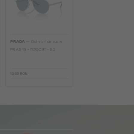
—
PRADA
Ochelari de soare
PR A54S - 7CQ09T - 60
1 263 RON