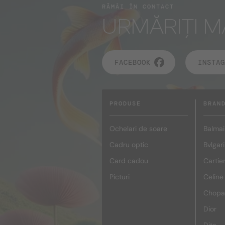
RĂMÂI ÎN CONTACT
URMĂRIȚI M
FACEBOOK
INSTAG
PRODUSE
BRAN
Ochelari de soare
Balmai
Cadru optic
Bvlgari
Card cadou
Cartie
Picturi
Celine
Chopa
Dior