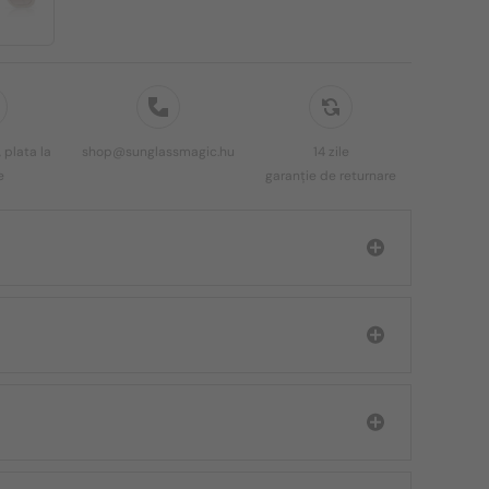
 plata la
shop@sunglassmagic.hu
14 zile
e
garanție de returnare