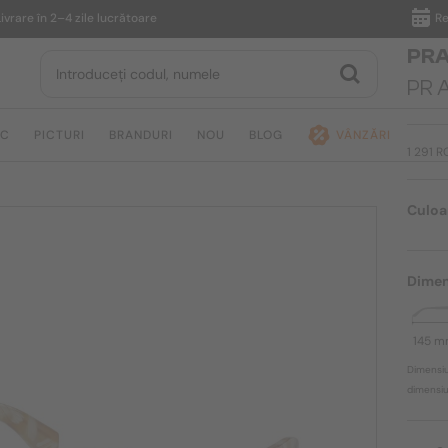
 în 2–4 zile lucrătoare
Returnar
PR
PR A
IC
PICTURI
BRANDURI
NOU
BLOG
VÂNZĂRI
1 291 
Culoa
Dimen
145 
Dimensiu
dimensiun