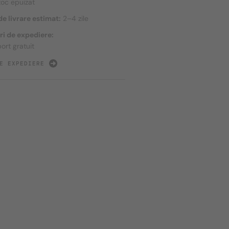
toc epuizat
e livrare estimat:
2–4 zile
ri de expediere:
ort gratuit
E EXPEDIERE