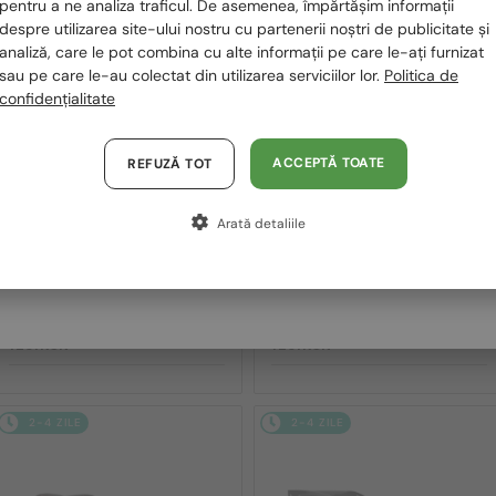
România / RO
pentru a ne analiza traficul. De asemenea, împărtășim informații
2-4 ZILE
2-4 ZILE
despre utilizarea site-ului nostru cu partenerii noștri de publicitate și
Polska / PL
analiză, care le pot combina cu alte informații pe care le-ați furnizat
sau pe care le-au colectat din utilizarea serviciilor lor.
Politica de
Magyarország / HU
confidențialitate
United Arab Emirates / EN
Austria / AT
ACCEPTĂ TOATE
REFUZĂ TOT
Germania / DE
Arată detaliile
Franța / FR
—
—
PRADA
Ochelari de soare
PRADA
Ochelari de soare
Italia / IT
PR A17S - 16K731 - 54
PR A13S - VAU01T - 54
1 291 RON
1 291 RON
2-4 ZILE
2-4 ZILE