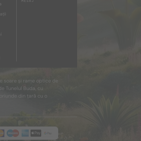
MESAJ
a
ații
i
i
de soare și rame optice de
de Tunelul Buda, cu
oriunde din țară cu o