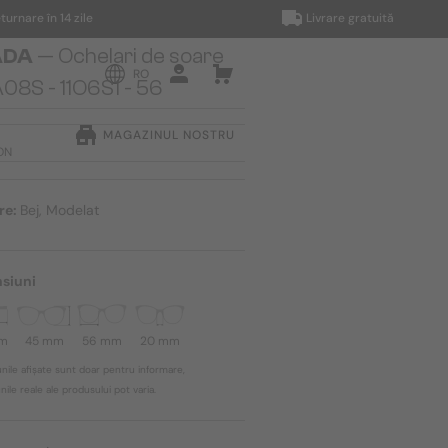
e în 14 zile
Livrare gratuită
ADA
— Ochelari de soare
RO
08S - ​11O6S1 - ​56
MAGAZINUL NOSTRU
RON
re:
Bej, Modelat
siuni
mm
45 mm
56 mm
20 mm
nile afișate sunt doar pentru informare,
ile reale ale produsului pot varia.