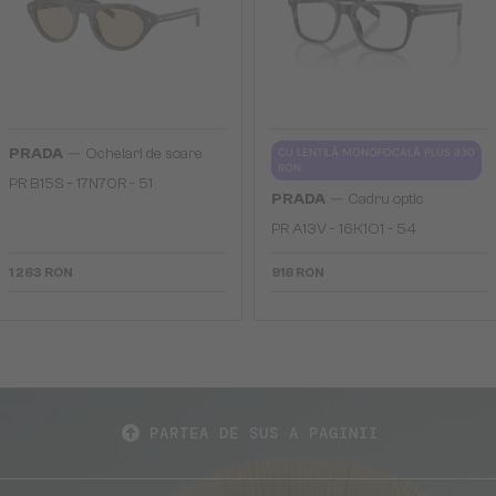
—
PRADA
Ochelari de soare
CU LENTILĂ MONOFOCALĂ PLUS 330
RON
PR B15S - 17N70R - 51
—
PRADA
Cadru optic
PR A13V - 16K1O1 - 54
1 263 RON
918 RON
PARTEA DE SUS A PAGINII