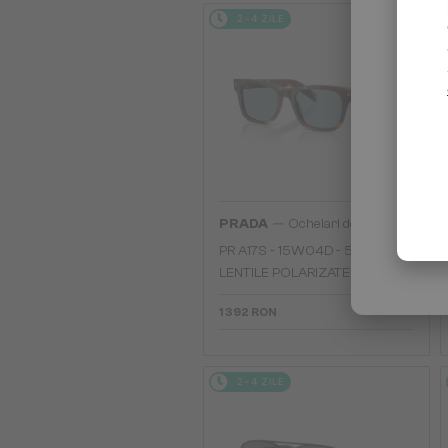
2-4 ZILE
—
PRADA
Ochelari de soare
PR A17S - 15W04D - 54 - CU
LENTILE POLARIZATE
1 392 RON
2-4 ZILE