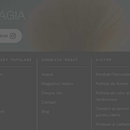
AGIA
RAM
DURI POPULARE
SUNGLASS MAGIC
AJUTOR
n
Acasă
Întrebări frecvent
Magazinul nostru
Politica de livrare
r
Despre noi
Politica de retur și
rambursare
Contact
Contact și servicii
rd
Blog
pentru clienți
Produse și calitat