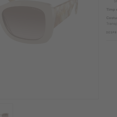
S
Timp d
Costu
Transp
DESPR