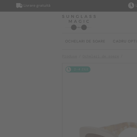
Livrare gratuită
Livrare
OCHELARI DE SOARE
CADRU OPT
Produse
Ochelari de soare
2-4 ZILE