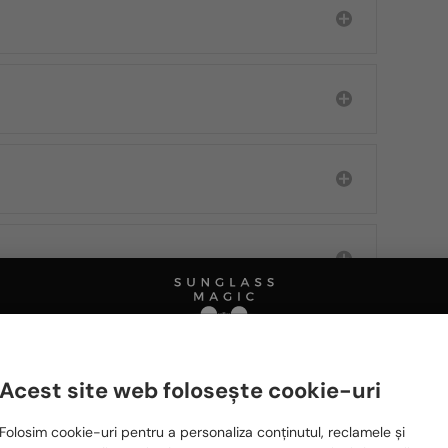
Acest site web folosește cookie-uri
Ă FIȚI INTERESAȚI ȘI DE
Te rugăm să alegi din listă țara potrivită pentru tine:
Folosim cookie-uri pentru a personaliza conținutul, reclamele și