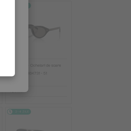
2-4 ZILE
—
PRADA
Ochelari de soare
PR B15S - 16K731 - 51
1 291 RON
2-4 ZILE