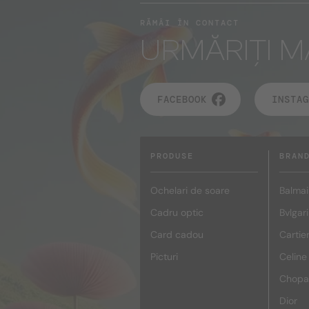
RĂMÂI ÎN CONTACT
URMĂRIȚI M
FACEBOOK
INSTAG
PRODUSE
BRAN
Ochelari de soare
Balmai
Cadru optic
Bvlgari
Card cadou
Cartie
Picturi
Celine
Chopa
Dior