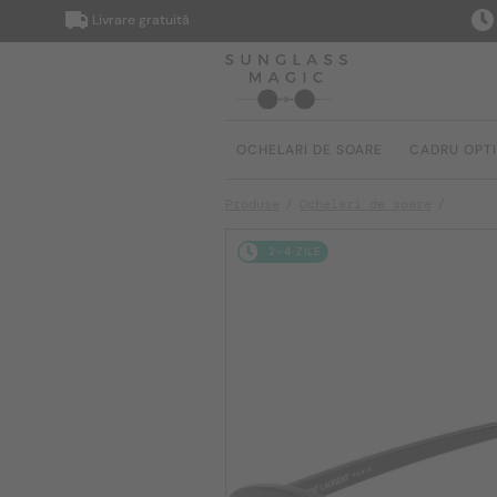
Livrare gratuită
Livrar
OCHELARI DE SOARE
CADRU OPT
Produse
Ochelari de soare
2-4 ZILE