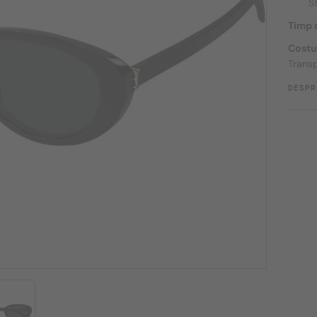
S
Timp d
Costu
Transp
DESPR