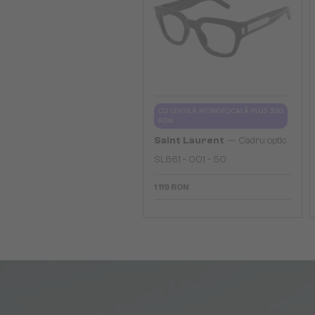
CU LENTILĂ MONOFOCALĂ PLUS 330
RON
—
Saint Laurent
Cadru optic
SL661 - 001 - 50
1 119 RON