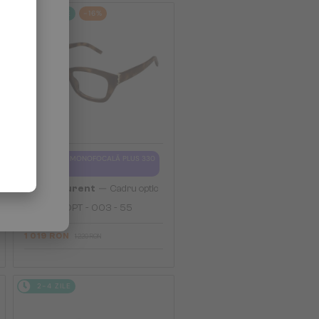
2-4 ZILE
-16%
CU LENTILĂ MONOFOCALĂ PLUS 330
RON
—
Saint Laurent
Cadru optic
SL M153 OPT - 003 - 55
1 019 RON
1 220 RON
2-4 ZILE