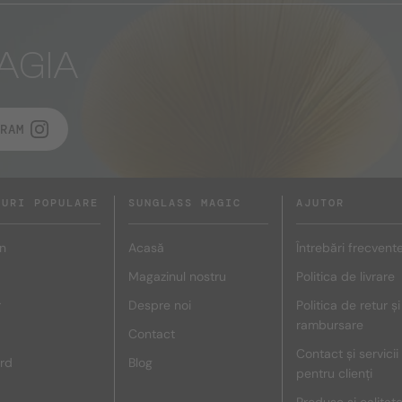
AGIA
RAM
DURI POPULARE
SUNGLASS MAGIC
AJUTOR
n
Acasă
Întrebări frecvent
Magazinul nostru
Politica de livrare
r
Despre noi
Politica de retur și
rambursare
Contact
Contact și servicii
rd
Blog
pentru clienți