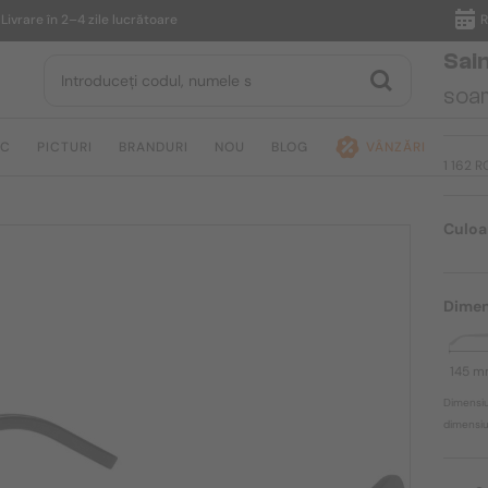
e în 2–4 zile lucrătoare
Returna
Sai
soar
IC
PICTURI
BRANDURI
NOU
BLOG
VÂNZĂRI
1 162 
Culoa
Dimen
145 
Dimensiu
dimensiun