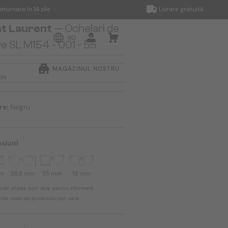
re în 14 zile
Livrare gratuită
nt Laurent
— Ochelari de
RO
e SL M154 - 001 - 55
MAGAZINUL NOSTRU
RON
re:
Negru
siuni
mm
38.9 mm
55 mm
19 mm
nile afișate sunt doar pentru informare,
ile reale ale produsului pot varia.