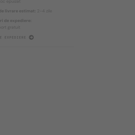
toc epuizat
e livrare estimat:
2–4 zile
ri de expediere:
ort gratuit
E EXPEDIERE