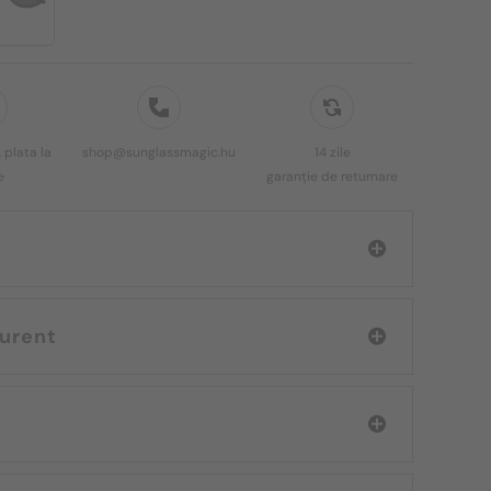
 plata la
shop@sunglassmagic.hu
14 zile
e
garanție de returnare
int Laurent