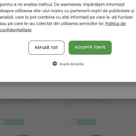
România / RO
pentru a ne analiza traficul. De asemenea, împărtășim informații
2-4 ZILE
-10%
2-4 ZILE
-16%
despre utilizarea site-ului nostru cu partenerii noștri de publicitate și
Polska / PL
analiză, care le pot combina cu alte informații pe care le-ați furnizat
sau pe care le-au colectat din utilizarea serviciilor lor.
Politica de
Magyarország / HU
confidențialitate
United Arab Emirates / EN
Austria / AT
ACCEPTĂ TOATE
REFUZĂ TOT
Germania / DE
Arată detaliile
Franța / FR
CU LENTILĂ MONOFOCALĂ PLUS 330
CU LENTILĂ MONOFOCALĂ PLUS 330
RON
RON
Italia / IT
—
—
Saint Laurent
Cadru optic
Saint Laurent
Cadru optic
SL M94 OPT - 001 - 53
SL M153 OPT - 001 - 55
1 090 RON
1 019 RON
1 220 RON
1 220 RON
2-4 ZILE
2-4 ZILE