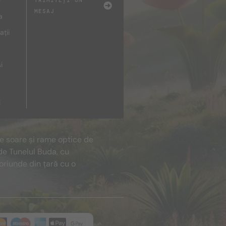
e
TRIMITEȚI UN
MESAJ
a
ații
i
i
de soare și rame optice de
de Tunelul Buda, cu
oriunde din țară cu o