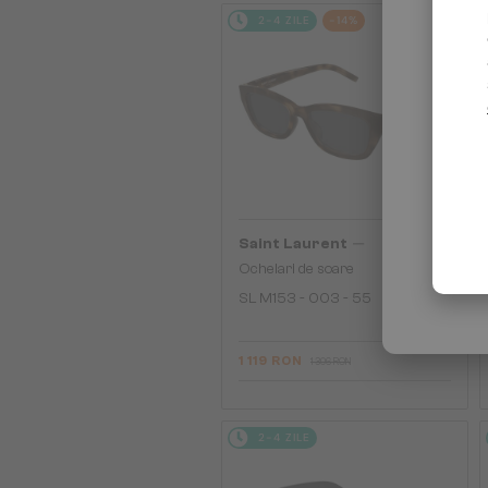
2-4 ZILE
-14%
—
Saint Laurent
Ochelari de soare
SL M153 - 003 - 55
1 119 RON
1 306 RON
2-4 ZILE