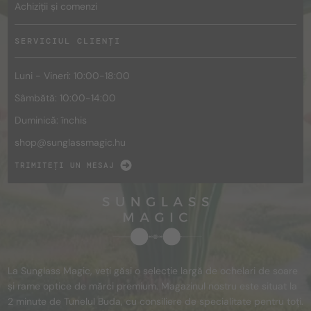
Achiziții și comenzi
SERVICIUL CLIENȚI
Luni - Vineri: 10:00-18:00
Sâmbătă: 10:00-14:00
Duminică: închis
shop@
sunglassmagic.hu
TRIMITEȚI UN MESAJ
La Sunglass Magic, veți găsi o selecție largă de ochelari de soare
și rame optice de mărci premium. Magazinul nostru este situat la
2 minute de Tunelul Buda, cu consiliere de specialitate pentru toți.