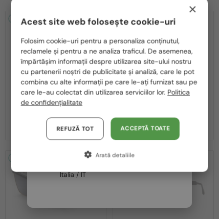
×
2-4 ZILE
-25%
2-4 ZILE
-25%
Acest site web folosește cookie-uri
Te rugăm să alegi din listă țara potrivită pentru tine:
Folosim cookie-uri pentru a personaliza conținutul,
reclamele și pentru a ne analiza traficul. De asemenea,
România / RO
împărtășim informații despre utilizarea site-ului nostru
cu partenerii noștri de publicitate și analiză, care le pot
Polska / PL
combina cu alte informații pe care le-ați furnizat sau pe
Magyarország / HU
care le-au colectat din utilizarea serviciilor lor.
Politica
—
—
Balmain
Ochelari de soare
Balmain
Ochelari de soare
de confidențialitate
BPS-169 VICTOIRE - C - 60
BPS-169 VICTOIRE - B - 60
United Arab Emirates / EN
2 407 RON
2 407 RON
3 209 RON
3 209 RON
Austria / AT
ACCEPTĂ TOATE
REFUZĂ TOT
Germania / DE
Arată detaliile
Franța / FR
2-4 ZILE
-25%
2-4 ZILE
-25%
Italia / IT