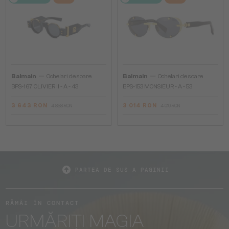
—
—
Balmain
Ochelari de soare
Balmain
Ochelari de soare
BPS-167 OLIVIER II - A - 43
BPS-153 MONSIEUR - A - 53
3 643 RON
3 014 RON
4 858 RON
4 019 RON
PARTEA DE SUS A PAGINII
RĂMÂI ÎN CONTACT
URMĂRIȚI MAGIA