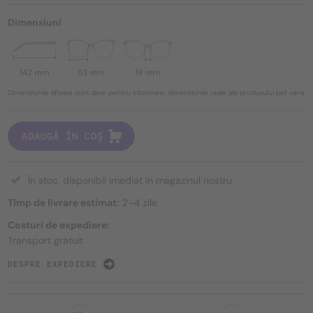
Dimensiuni
142 mm
53 mm
19 mm
Dimensiunile afișate sunt doar pentru informare, dimensiunile reale ale produsului pot varia.
ADAUGĂ ÎN COȘ
În stoc, disponibil imediat în magazinul nostru
Timp de livrare estimat:
2–4 zile
Costuri de expediere:
Transport gratuit
DESPRE EXPEDIERE