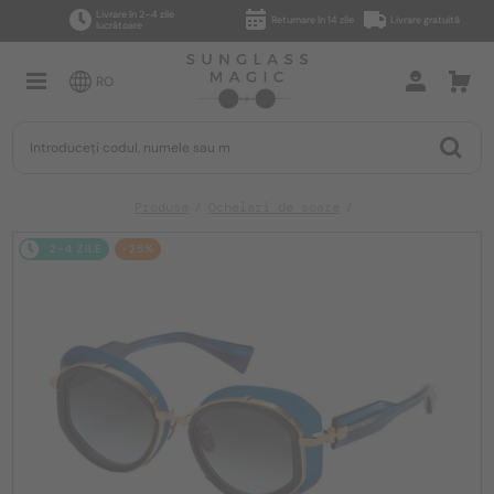
Livrare în 2–4 zile
Returnare în 14 zile
Livrare gratuită
lucrătoare
RO
Produse
Ochelari de soare
2-4 ZILE
-25%