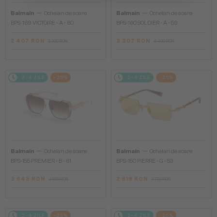
—
—
Balmain
Ochelari de soare
Balmain
Ochelari de soare
BPS-169 VICTOIRE - A - 60
BPS-160 SOLDIER - A - 59
2 407 RON
3 307 RON
3 209 RON
4 409 RON
2-4 ZILE
-25%
2-4 ZILE
-25%
—
—
Balmain
Ochelari de soare
Balmain
Ochelari de soare
BPS-155 PREMIER - B - 61
BPS-150 PIERRE - G - 53
3 643 RON
2 819 RON
4 858 RON
3 759 RON
2-4 ZILE
-25%
2-4 ZILE
-25%