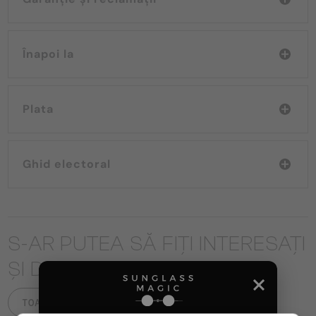
Înapoi la
Plata
Ghid electoral
S-AR PUTEA SĂ FIȚI INTERESAȚI
ȘI DE
TOATE PRODUSELE