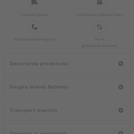
Transport gratuit
Card bancar, plata la livrare
shop@sunglassmagic.hu
14 zile
garanție de returnare
Descrierea produsului
Despre brand: Balmain
Transport maritim
Garanție și reclamații