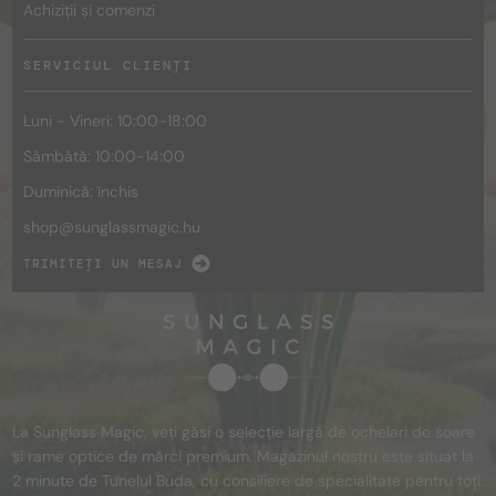
Achiziții și comenzi
SERVICIUL CLIENȚI
Luni - Vineri: 10:00-18:00
Sâmbătă: 10:00-14:00
Duminică: închis
shop@
sunglassmagic.hu
TRIMITEȚI UN MESAJ
La Sunglass Magic, veți găsi o selecție largă de ochelari de soare
și rame optice de mărci premium. Magazinul nostru este situat la
2 minute de Tunelul Buda, cu consiliere de specialitate pentru toți.