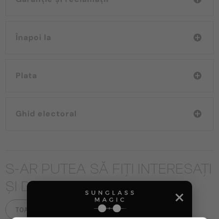
Înapoi la
Plata
Ghid electoral
S-AR PUTEA SĂ FIȚI INTERESAȚI
ȘI DE
TOATE PRODUSELE