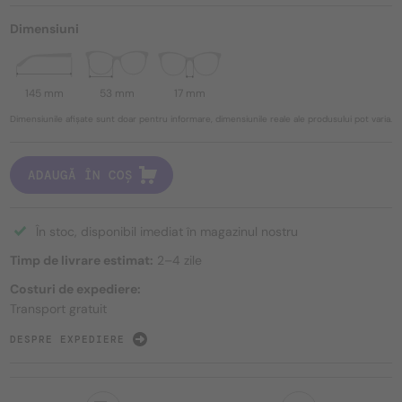
Dimensiuni
145 mm
53 mm
17 mm
Dimensiunile afișate sunt doar pentru informare, dimensiunile reale ale produsului pot varia.
ADAUGĂ ÎN COȘ
În stoc, disponibil imediat în magazinul nostru
Timp de livrare estimat:
2–4 zile
Costuri de expediere:
Transport gratuit
DESPRE EXPEDIERE