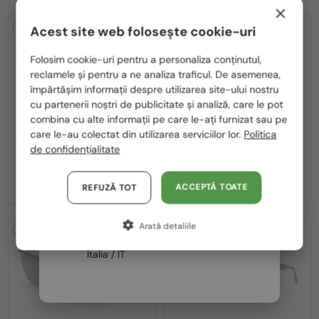
×
2-4 ZILE
-25%
2-4 ZILE
-25%
Acest site web folosește cookie-uri
Te rugăm să alegi din listă țara potrivită pentru tine:
Folosim cookie-uri pentru a personaliza conținutul,
reclamele și pentru a ne analiza traficul. De asemenea,
România / RO
împărtășim informații despre utilizarea site-ului nostru
cu partenerii noștri de publicitate și analiză, care le pot
Polska / PL
combina cu alte informații pe care le-ați furnizat sau pe
Magyarország / HU
care le-au colectat din utilizarea serviciilor lor.
Politica
—
—
Balmain
Ochelari de soare
Balmain
Ochelari de soare
de confidențialitate
BPS-169 VICTOIRE - C - 60
BPS-169 VICTOIRE - B - 60
United Arab Emirates / EN
2 400 RON
2 400 RON
3 199 RON
3 199 RON
Austria / AT
ACCEPTĂ TOATE
REFUZĂ TOT
Germania / DE
Arată detaliile
Franța / FR
2-4 ZILE
-25%
2-4 ZILE
-25%
Italia / IT