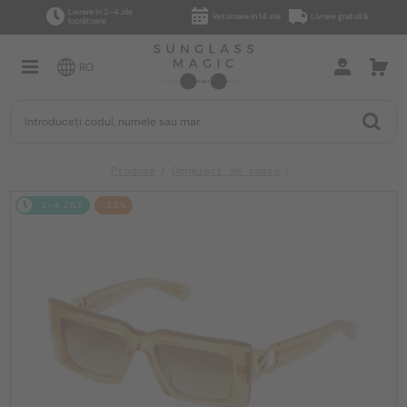
Livrare în 2–4 zile
Returnare în 14 zile
Livrare gratuită
lucrătoare
RO
Produse
Ochelari de soare
2-4 ZILE
-25%