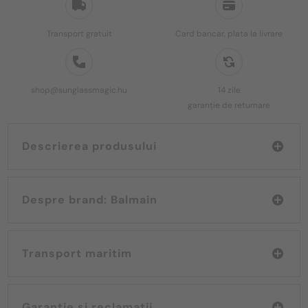
Transport gratuit
Card bancar, plata la livrare
shop@sunglassmagic.hu
14 zile
garanție de returnare
Descrierea produsului
Despre brand: Balmain
Transport maritim
Garanție și reclamații