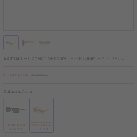
Balmain
— Ochelari de soare BPS-145 IMPERIAL - D - 53
1 506 RON
2 009 RON
Culoare:
Auriu
1 506 RON
1 506 RON
2 009 RON
2 009 RON