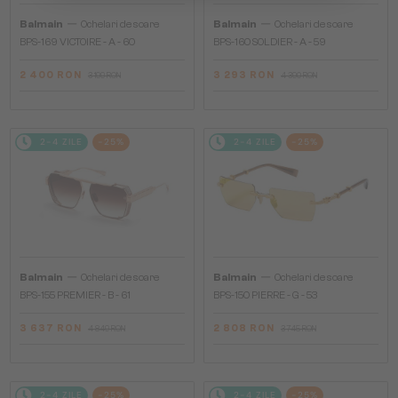
—
—
Balmain
Ochelari de soare
Balmain
Ochelari de soare
BPS-169 VICTOIRE - A - 60
BPS-160 SOLDIER - A - 59
2 400 RON
3 293 RON
3 199 RON
4 390 RON
2-4 ZILE
-25%
2-4 ZILE
-25%
—
—
Balmain
Ochelari de soare
Balmain
Ochelari de soare
BPS-155 PREMIER - B - 61
BPS-150 PIERRE - G - 53
3 637 RON
2 808 RON
4 849 RON
3 745 RON
2-4 ZILE
-25%
2-4 ZILE
-25%