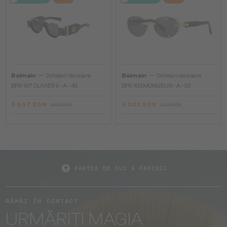
—
—
Balmain
Ochelari de soare
Balmain
Ochelari de soare
BPS-167 OLIVIER II - A - 43
BPS-153 MONSIEUR - A - 53
3 637 RON
3 002 RON
4 849 RON
4 003 RON
PARTEA DE SUS A PAGINII
RĂMÂI ÎN CONTACT
URMĂRIȚI MAGIA