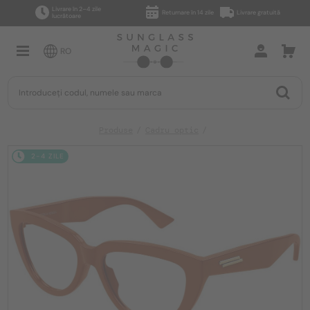
Livrare în 2–4 zile
Returnare în 14 zile
Livrare gratuită
lucrătoare
RO
Produse
Cadru optic
2-4 ZILE