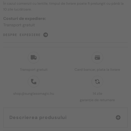
În cazul comenzii cu lentile, timpul de livrare poate fi prelungit cu până la
10 zile
lucrătoare.
Costuri de expediere:
Transport gratuit
DESPRE EXPEDIERE
Transport gratuit
Card bancar, plata la livrare
shop@sunglassmagic.hu
14 zile
garanție de returnare
Descrierea produsului