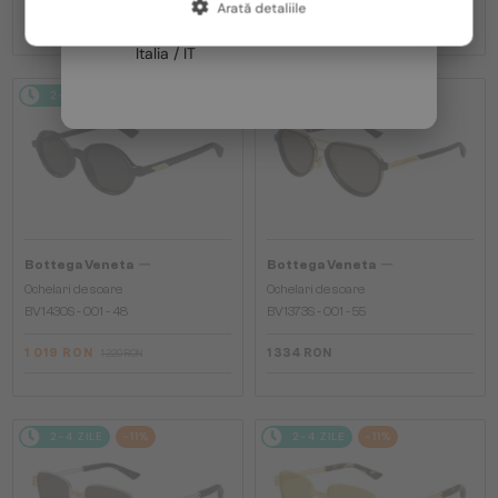
Arată detaliile
Franța / FR
1 478 RON
1 478 RON
1 722 RON
1 722 RON
Italia / IT
2-4 ZILE
-16%
2-4 ZILE
—
—
Bottega Veneta
Bottega Veneta
Ochelari de soare
Ochelari de soare
BV1430S - 001 - 48
BV1373S - 001 - 55
1 019 RON
1 334 RON
1 220 RON
2-4 ZILE
-11%
2-4 ZILE
-11%