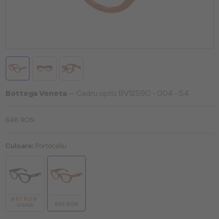
Bottega Veneta
— Cadru optic BV1259O - 004 - 54
646 RON
Culoare:
Portocaliu
861 RON
646 RON
976 RON