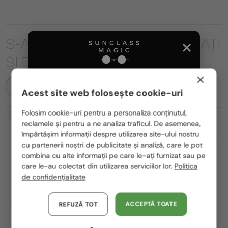
S-AR PUTEA SĂ FIȚI INTERESAȚI
ȘI DE
×
TOATE PRODUSELE
Acest site web folosește cookie-uri
Te rugăm să alegi din listă țara potrivită pentru tine:
Folosim cookie-uri pentru a personaliza conținutul,
2-4 ZILE
-15%
2-4 ZILE
-15%
reclamele și pentru a ne analiza traficul. De asemenea,
România / RO
împărtășim informații despre utilizarea site-ului nostru
cu partenerii noștri de publicitate și analiză, care le pot
Polska / PL
combina cu alte informații pe care le-ați furnizat sau pe
Magyarország / HU
care le-au colectat din utilizarea serviciilor lor.
Politica
de confidențialitate
United Arab Emirates / EN
—
—
Bottega Veneta
Bottega Veneta
Austria / AT
ACCEPTĂ TOATE
REFUZĂ TOT
Ochelari de soare
Ochelari de soare
BV1419S - 001 - 56
BV1429S - 001 - 49
Germania / DE