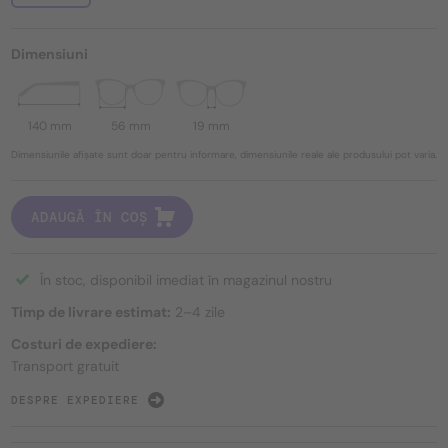
Dimensiuni
140 mm
56 mm
19 mm
Dimensiunile afișate sunt doar pentru informare, dimensiunile reale ale produsului pot varia.
ADAUGĂ ÎN COȘ
În stoc, disponibil imediat în magazinul nostru
Timp de livrare estimat:
2–4 zile
Costuri de expediere:
Transport gratuit
DESPRE EXPEDIERE