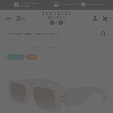
Livrare în 2–4 zile
Returnare în 14 zile
Livrare gratuită
lucrătoare
RO
Produse
Ochelari de soare
2-4 ZILE
-20%