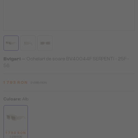
Bvlgari
— Ochelari de soare BV40044F SERPENTI - 25F -
56
1 793 RON
2 238 RON
Culoare:
Alb
1 793 RON
2 238 RON