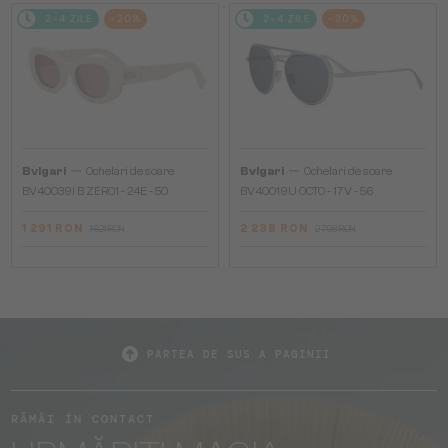
2-4 ZILE
-20%
2-4 ZILE
-20%
—
—
Bvlgari
Ochelari de soare
Bvlgari
Ochelari de soare
BV40039I B ZERO1 - 24E - 50
BV40019U OCTO - 17V - 56
1 291 RON
2 238 RON
1 621 RON
2 798 RON
PARTEA DE SUS A PAGINII
RĂMÂI ÎN CONTACT