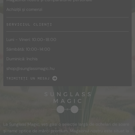
Achiziții și comenzi
SERVICIUL CLIENȚI
Luni - Vineri: 10:00-18:00
Sâmbătă: 10:00-14:00
Duminică: închis
shop@
sunglassmagic.hu
TRIMITEȚI UN MESAJ
La Sunglass Magic, veți găsi o selecție largă de ochelari de soare
și rame optice de mărci premium. Magazinul nostru este situat la