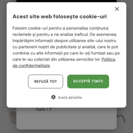
TOATE PRODUSELE
×
Acest site web folosește cookie-uri
2-4 ZILE
-22%
2-4 ZILE
-20%
Te rugăm să alegi din listă țara potrivită pentru tine:
Folosim cookie-uri pentru a personaliza conținutul,
reclamele și pentru a ne analiza traficul. De asemenea,
România / RO
împărtășim informații despre utilizarea site-ului nostru
cu partenerii noștri de publicitate și analiză, care le pot
Polska / PL
combina cu alte informații pe care le-ați furnizat sau pe
Magyarország / HU
care le-au colectat din utilizarea serviciilor lor.
Politica
—
—
Bvlgari
Ochelari de soare
Bvlgari
Ochelari de soare
de confidențialitate
United Arab Emirates / EN
BV40035U - 33T - 58
BV40044I SERPENTI - 45A - 53
Austria / AT
1 521 RON
1 793 RON
1 937 RON
2 238 RON
ACCEPTĂ TOATE
REFUZĂ TOT
Germania / DE
Arată detaliile
Franța / FR
2-4 ZILE
-20%
2-4 ZILE
-20%
Italia / IT