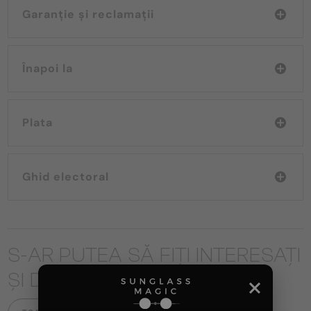
Garanție și reclamații
Înapoi la
Plata
Ghid electoral
S-AR PUTEA SĂ FIȚI INTERESAȚI
ȘI DE