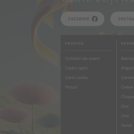
FACEBOOK
INSTAG
PRODUSE
BRAN
Ochelari de soare
Balmai
Cadru optic
Bvlgari
Card cadou
Cartie
Picturi
Celine
Chopa
Dior
Dita
Fendi