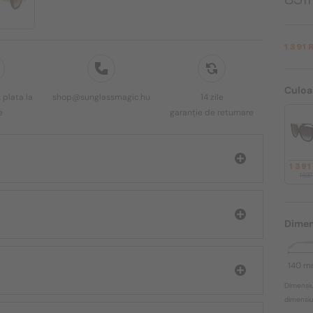
1 391
Culoa
 plata la
shop@sunglassmagic.hu
14 zile
e
garanție de returnare
1 391
1 63
Dimen
140 
Dimensiu
dimensiun