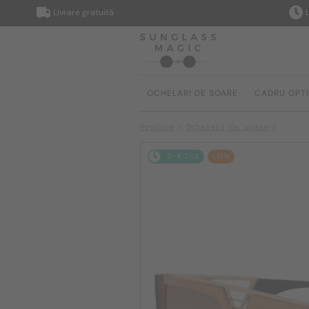
Livrare gratuită
Livrare 
OCHELARI DE SOARE
CADRU OPT
Produse
Ochelari de soare
2-4 ZILE
-15%