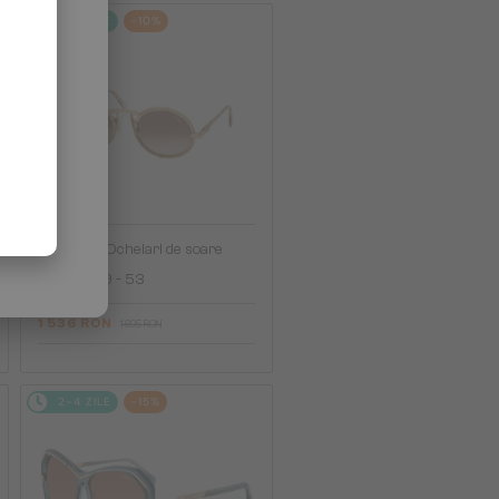
2-4 ZILE
-10%
—
Cazal
Ochelari de soare
644 - 009 - 53
1 536 RON
1 695 RON
2-4 ZILE
-15%