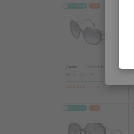
2-4 ZILE
-16%
—
Cazal
Ochelari de soare
8505 - 001 - 57
1 376 RON
1 637 RON
2-4 ZILE
-15%