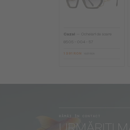
—
Cazal
Ochelari de soare
8505 - 004 - 57
1 391 RON
1 637 RON
RĂMÂI ÎN CONTACT
URMĂRIȚI M