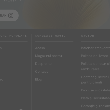
RAM
DURI POPULARE
SUNGLASS MAGIC
AJUTOR
n
Acasă
Întrebări frecvent
Magazinul nostru
Politica de livrare
r
Despre noi
Politica de retur și
rambursare
Contact
Contact și servicii
rd
Blog
pentru clienți
Produse și calitat
Plata și securitate
Garanție și reclam