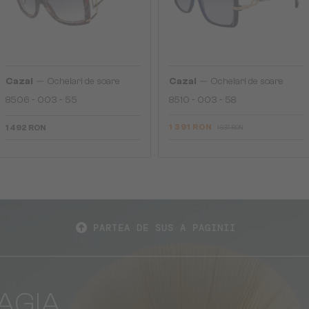
—
—
Cazal
Ochelari de soare
Cazal
Ochelari de soare
8506 - 003 - 55
8510 - 003 - 58
1 391 RON
1 492 RON
1 637 RON
PARTEA DE SUS A PAGINII
AGIA