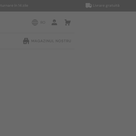
în 14 zile
Livrare gratuită
RO
MAGAZINUL NOSTRU