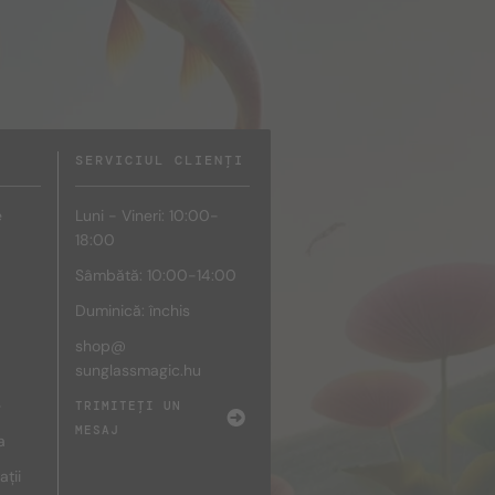
SERVICIUL CLIENȚI
e
Luni - Vineri: 10:00-
18:00
Sâmbătă: 10:00-14:00
Duminică: închis
shop@
sunglassmagic.hu
e
TRIMITEȚI UN
MESAJ
a
ații