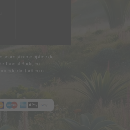
i
i
de soare și rame optice de
de Tunelul Buda, cu
oriunde din țară cu o