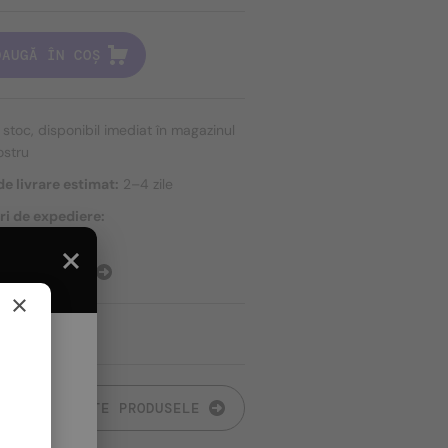
DAUGĂ ÎN COȘ
n stoc, disponibil imediat în magazinul
ostru
e livrare estimat:
2–4 zile
ri de expediere:
ort gratuit
E EXPEDIERE
×
TOATE PRODUSELE