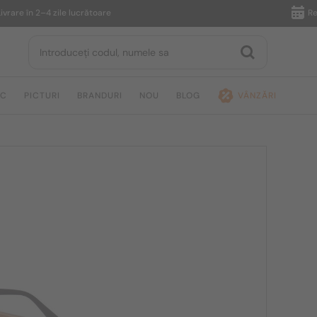
în 2–4 zile lucrătoare
Returnare 
IC
PICTURI
BRANDURI
NOU
BLOG
VÂNZĂRI