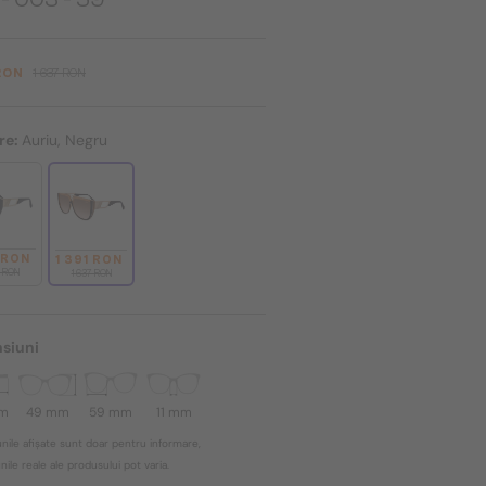
 RON
1 637 RON
re:
Auriu, Negru
 RON
1 391 RON
7 RON
1 637 RON
siuni
mm
49 mm
59 mm
11 mm
nile afișate sunt doar pentru informare,
ile reale ale produsului pot varia.