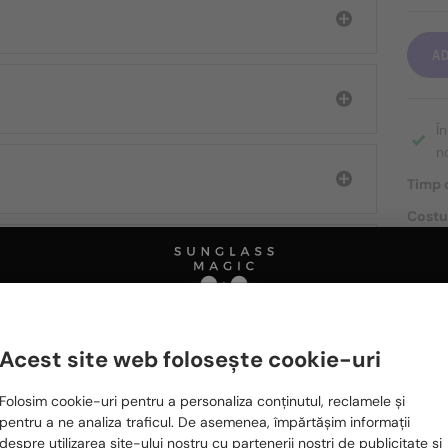
A
Î
n
Timp d
Costu
Transp
DESPR
Acest site web folosește cookie-uri
Te rugăm să alegi din listă țara potrivită pentru tine:
Ă FIȚI INTERESAȚI ȘI DE
Folosim cookie-uri pentru a personaliza conținutul, reclamele și
România / RO
pentru a ne analiza traficul. De asemenea, împărtășim informații
despre utilizarea site-ului nostru cu partenerii noștri de publicitate și