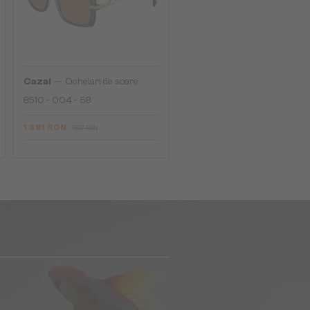
—
Cazal
Ochelari de soare
8510 - 004 - 58
1 391 RON
1 637 RON