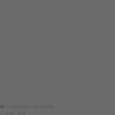
al
— Ochelari de soare
 - 003 - 59