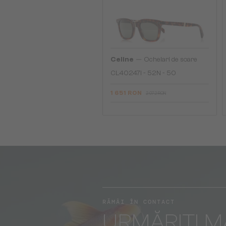
—
Celine
Ochelari de soare
CL40247I - 52N - 50
1 651 RON
2 072 RON
RĂMÂI ÎN CONTACT
URMĂRIȚI M