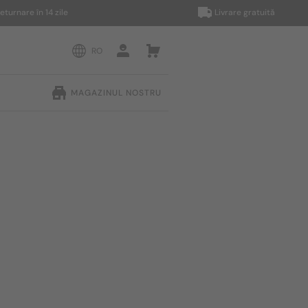
re în 14 zile
Livrare gratuită
RO
MAGAZINUL NOSTRU