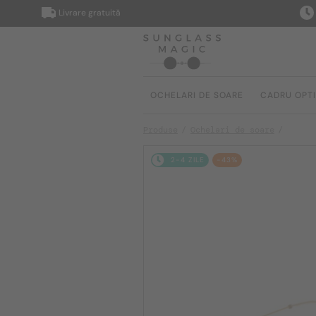
Livrare gratuită
Livrar
OCHELARI DE SOARE
CADRU OPT
Produse
Ochelari de soare
2-4 ZILE
-43%