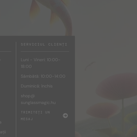
SERVICIUL CLIENȚI
e
Luni - Vineri: 10:00-
18:00
Sâmbătă: 10:00-14:00
Duminică: închis
shop@
sunglassmagic.hu
e
TRIMITEȚI UN
MESAJ
a
ații