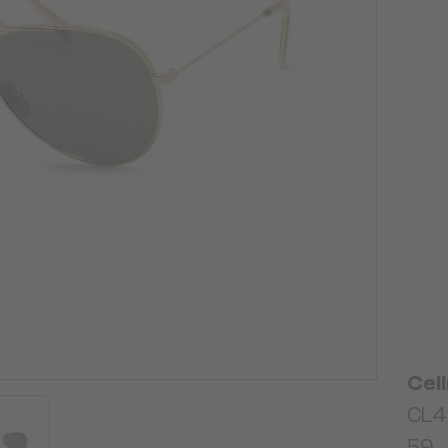
Cel
CL4
59