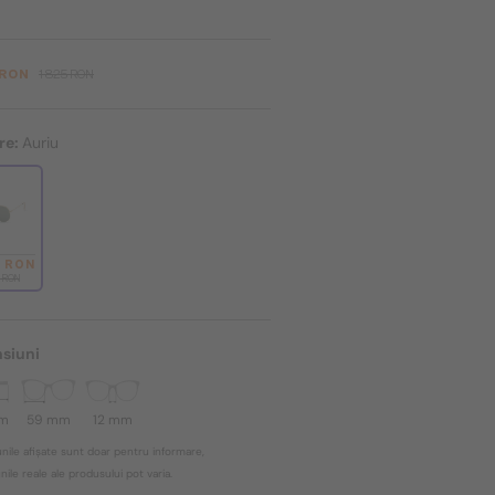
 RON
1 825 RON
re:
Auriu
8 RON
5 RON
siuni
mm
59 mm
12 mm
nile afișate sunt doar pentru informare,
ile reale ale produsului pot varia.