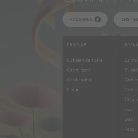
FACEBOOK
INSTAG
PRODUSE
BRAN
Ochelari de soare
Balmai
Cadru optic
Bvlgari
Card cadou
Cartie
Picturi
Celine
Chopa
Dior
Dita
Fendi