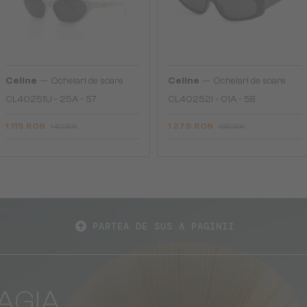
—
—
Celine
Ochelari de soare
Celine
Ochelari de soare
CL40251U - 25A - 57
CL40252I - 01A - 58
1 115 RON
1 275 RON
1 492 RON
1 565 RON
PARTEA DE SUS A PAGINII
AGIA