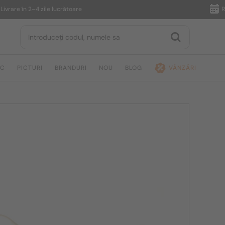
e în 2–4 zile lucrătoare
Returna
IC
PICTURI
BRANDURI
NOU
BLOG
VÂNZĂRI