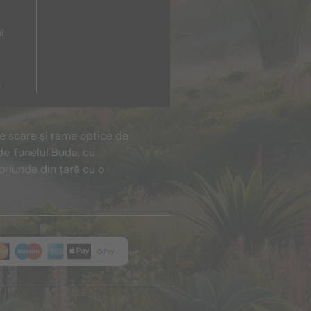
i
i
de soare și rame optice de
de Tunelul Buda, cu
oriunde din țară cu o