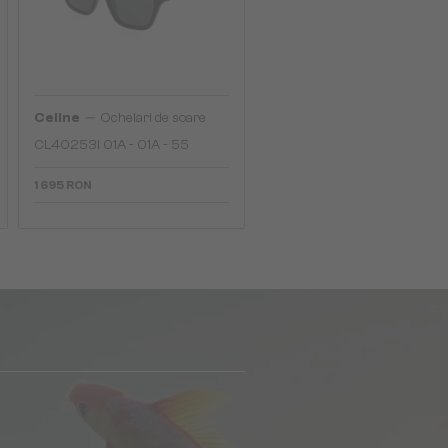
—
Celine
Ochelari de soare
CL40253I 01A - 01A - 55
1 695 RON