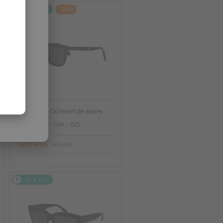
2-4 ZILE
-20%
—
Celine
Ochelari de soare
CL40247I - 01A - 50
1 651 RON
2 072 RON
2-4 ZILE