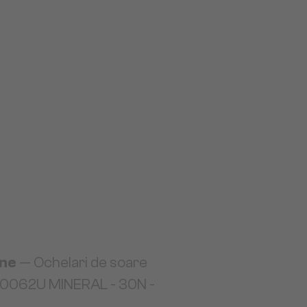
ine
— Ochelari de soare
0062U MINERAL - 30N -