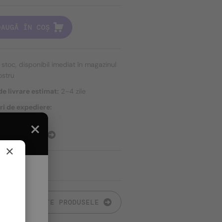
DAUGĂ ÎN COȘ
n stoc, disponibil imediat în magazinul
ostru
e livrare estimat:
2–4 zile
ri de expediere:
ort gratuit
E EXPEDIERE
×
TOATE PRODUSELE