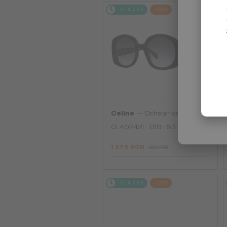
2-4 ZILE
-20%
—
Celine
Ochelari de soare
CL40242I - 01B - 53
1 275 RON
1 594 RON
2-4 ZILE
-20%