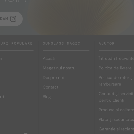
RAM
DURI POPULARE
SUNGLASS MAGIC
AJUTOR
n
Acasă
Întrebări frecvent
Magazinul nostru
Politica de livrare
r
Despre noi
Politica de retur și
rambursare
Contact
Contact și servicii
rd
Blog
pentru clienți
Produse și calitat
Plata și securitate
Garanție și reclam