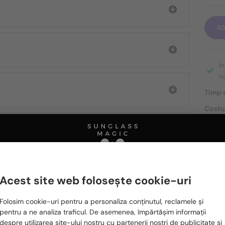
A
Î
n
Timp d
Costu
Transp
DESPR
Acest site web folosește cookie-uri
Te rugăm să alegi din listă țara potrivită pentru tine:
Ă FIȚI INTERESAȚI ȘI DE
Folosim cookie-uri pentru a personaliza conținutul, reclamele și
România / RO
pentru a ne analiza traficul. De asemenea, împărtășim informații
despre utilizarea site-ului nostru cu partenerii noștri de publicitate și