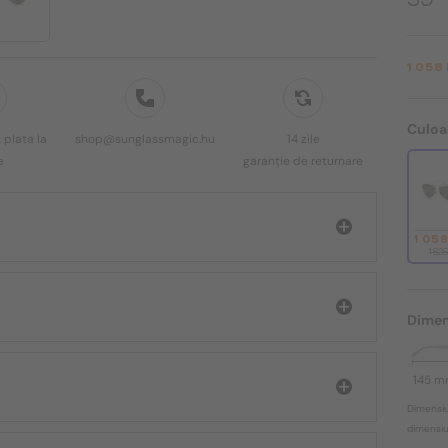
1 058
Culoa
 plata la
shop@sunglassmagic.hu
14 zile
e
garanție de returnare
1 05
1 82
Dimen
145 
Dimensiu
dimensiun