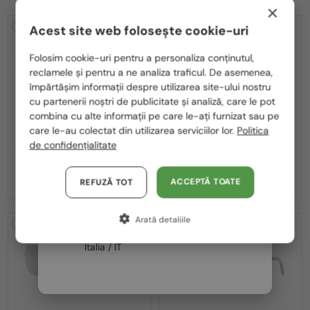
×
2-4 ZILE
-20%
2-4 ZILE
-22%
Acest site web folosește cookie-uri
Te rugăm să alegi din listă țara potrivită pentru tine:
Folosim cookie-uri pentru a personaliza conținutul,
reclamele și pentru a ne analiza traficul. De asemenea,
România / RO
împărtășim informații despre utilizarea site-ului nostru
cu partenerii noștri de publicitate și analiză, care le pot
Polska / PL
combina cu alte informații pe care le-ați furnizat sau pe
Magyarország / HU
care le-au colectat din utilizarea serviciilor lor.
Politica
—
—
Celine
Ochelari de soare
Celine
Ochelari de soare
de confidențialitate
CL40242I - 01B - 53
CL40246U-Y - 30H - 61
United Arab Emirates / EN
1 275 RON
1 536 RON
1 594 RON
1 956 RON
Austria / AT
ACCEPTĂ TOATE
REFUZĂ TOT
Germania / DE
Arată detaliile
Franța / FR
2-4 ZILE
-22%
2-4 ZILE
-20%
Italia / IT