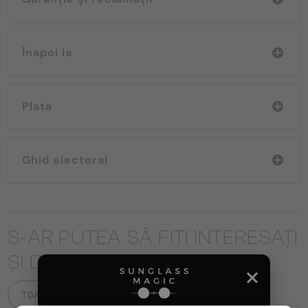
Înapoi la
Plata
Ghid electoral
S-AR PUTEA SĂ FIȚI INTERESAȚI
ȘI DE
TOATE PRODUSELE