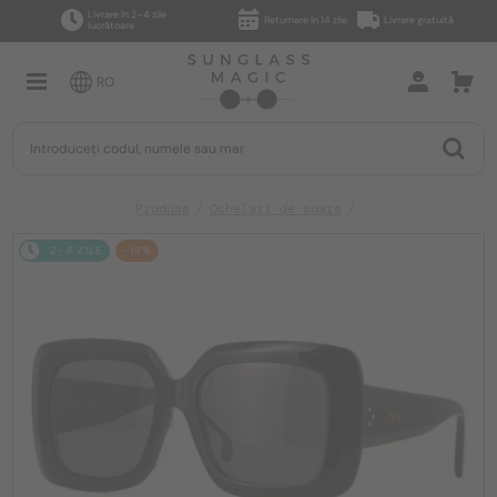
Livrare în 2–4 zile
Returnare în 14 zile
Livrare gratuită
lucrătoare
RO
Produse
Ochelari de soare
2-4 ZILE
-18%