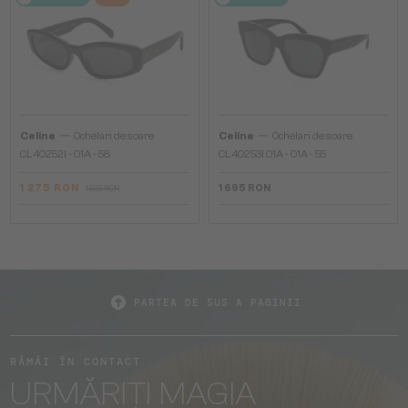
—
—
Celine
Ochelari de soare
Celine
Ochelari de soare
CL40252I - 01A - 58
CL40253I 01A - 01A - 55
1 275 RON
1 695 RON
1 565 RON
PARTEA DE SUS A PAGINII
RĂMÂI ÎN CONTACT
URMĂRIȚI MAGIA