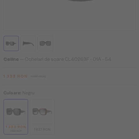
Celine
— Ochelari de soare CL40263F - 01A - 54
1 333 RON
1 637 RON
Culoare:
Negru
1 333 RON
1 637 RON
1 637 RON