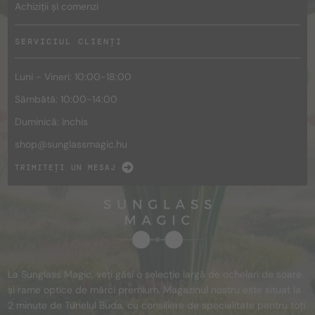
Achiziții și comenzi
SERVICIUL CLIENȚI
Luni - Vineri: 10:00-18:00
Sâmbătă: 10:00-14:00
Duminică: închis
shop@
sunglassmagic.hu
TRIMITEȚI UN MESAJ
La Sunglass Magic, veți găsi o selecție largă de ochelari de soare
și rame optice de mărci premium. Magazinul nostru este situat la
2 minute de Tunelul Buda, cu consiliere de specialitate pentru toți.