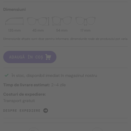
Dimensiuni
135 mm
45 mm
54 mm
17 mm
Dimensiunile afișate sunt doar pentru informare, dimensiunile reale ale produsului pot varia.
ADAUGĂ ÎN COȘ
În stoc, disponibil imediat în magazinul nostru
Timp de livrare estimat:
2–4 zile
Costuri de expediere:
Transport gratuit
DESPRE EXPEDIERE