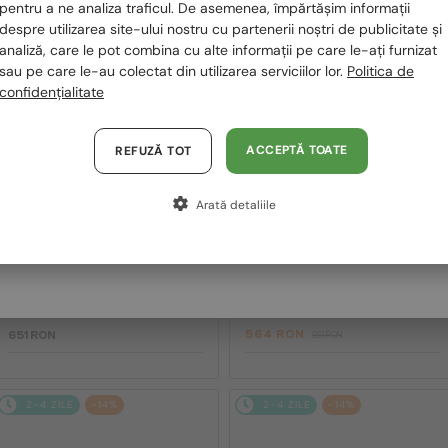
România / RO
pentru a ne analiza traficul. De asemenea, împărtășim informații
2-4 ZILE
2-4 ZILE
-14%
despre utilizarea site-ului nostru cu partenerii noștri de publicitate și
Polska / PL
analiză, care le pot combina cu alte informații pe care le-ați furnizat
sau pe care le-au colectat din utilizarea serviciilor lor.
Politica de
Magyarország / HU
confidențialitate
United Arab Emirates / EN
Austria / AT
ACCEPTĂ TOATE
REFUZĂ TOT
Germania / DE
Arată detaliile
Franța / FR
—
—
David Beckham
David Beckham
Ochelari de soare
Ochelari de soare
Italia / IT
DB 7004/S - V81M9 - 57 - CU
DB 7003/S - KJ1HA - 61
LENTILE POLARIZATE
564 RON
651 RON
651 RON
2-4 ZILE
-14%
2-4 ZILE
-14%