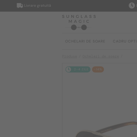
Livrare gratuită
Livrare
OCHELARI DE SOARE
CADRU OPT
Produse
Ochelari de soare
2-4 ZILE
-14%