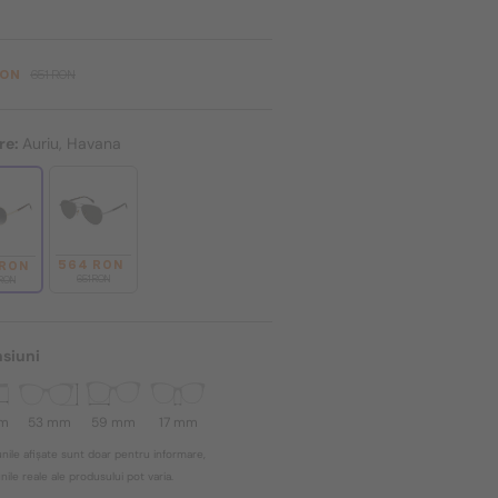
RON
651 RON
re:
Auriu, Havana
564 RON
 RON
651 RON
 RON
siuni
mm
53 mm
59 mm
17 mm
nile afișate sunt doar pentru informare,
ile reale ale produsului pot varia.