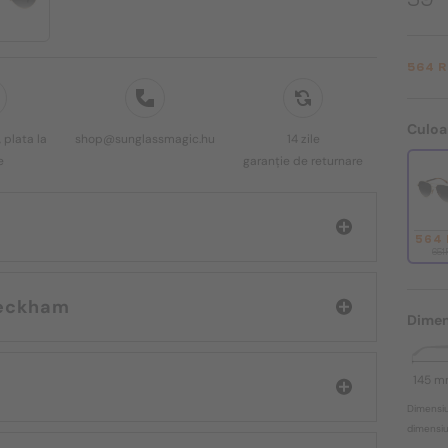
564 
Culoa
 plata la
shop@sunglassmagic.hu
14 zile
e
garanție de returnare
564
651
David Beckham
Dimen
145 
Dimensiu
dimensiun