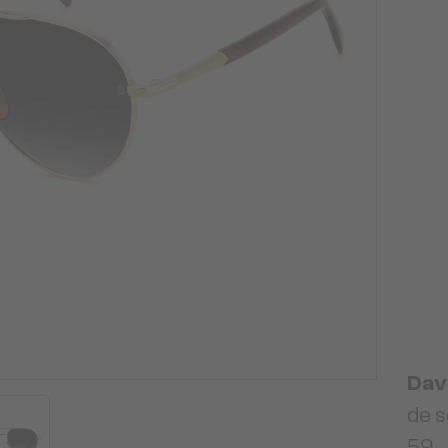
Dav
de s
59