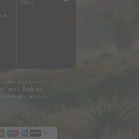
MESAJ
a
ații
i
i
de soare și rame optice de
de Tunelul Buda, cu
oriunde din țară cu o