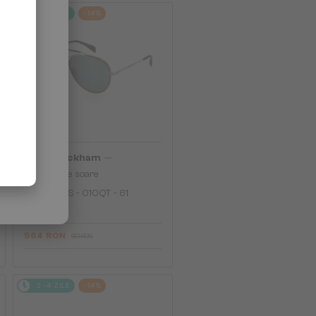
2-4 ZILE
-14%
—
David Beckham
Ochelari de soare
DB 7003/S - 010QT - 61
564 RON
651 RON
2-4 ZILE
-14%