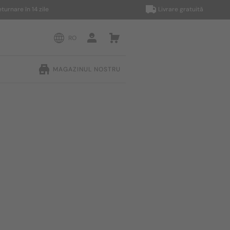
e în 14 zile
Livrare gratuită
RO
MAGAZINUL NOSTRU