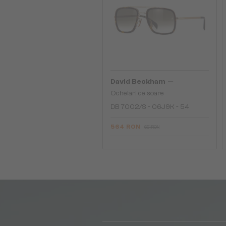
—
David Beckham
Ochelari de soare
DB 7002/S - 06J9K - 54
564 RON
651 RON