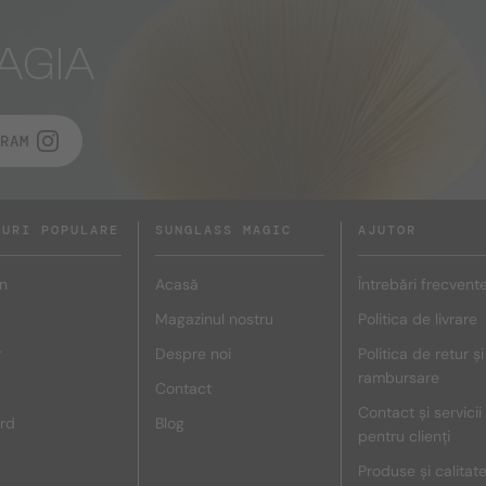
AGIA
RAM
DURI POPULARE
SUNGLASS MAGIC
AJUTOR
n
Acasă
Întrebări frecvent
Magazinul nostru
Politica de livrare
r
Despre noi
Politica de retur și
rambursare
Contact
Contact și servicii
rd
Blog
pentru clienți
Produse și calitat