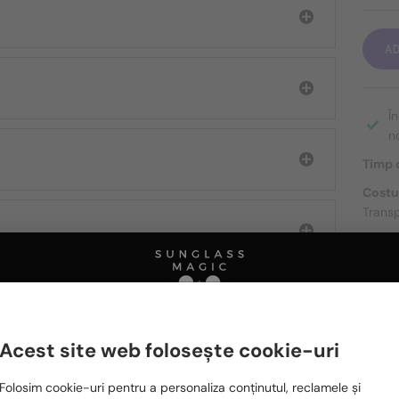
A
Î
n
Timp d
Costu
Transp
DESPR
Acest site web folosește cookie-uri
Ă FIȚI INTERESAȚI ȘI DE
Te rugăm să alegi din listă țara potrivită pentru tine:
Folosim cookie-uri pentru a personaliza conținutul, reclamele și