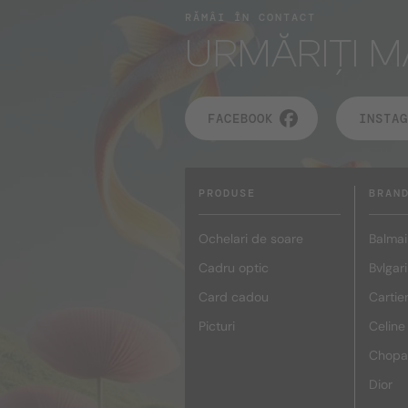
RĂMÂI ÎN CONTACT
URMĂRIȚI M
FACEBOOK
INSTAG
PRODUSE
BRAN
Ochelari de soare
Balmai
Cadru optic
Bvlgari
Card cadou
Cartie
Picturi
Celine
Chopa
Dior