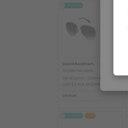
2-4 ZILE
—
David Beckham
Ochelari de soare
DB 1102/F/S - J5GM9 - 61 - CU
LENTILE POLARIZATE
651 RON
2-4 ZILE
-14%