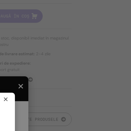
DAUGĂ ÎN COȘ
n stoc, disponibil imediat în magazinul
ostru
e livrare estimat:
2–4 zile
ri de expediere:
ort gratuit
E EXPEDIERE
×
TOATE PRODUSELE