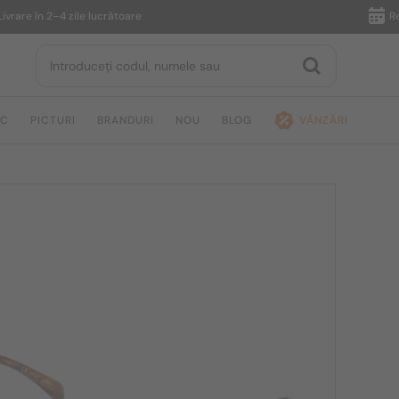
 în 2–4 zile lucrătoare
Returnar
IC
PICTURI
BRANDURI
NOU
BLOG
VÂNZĂRI