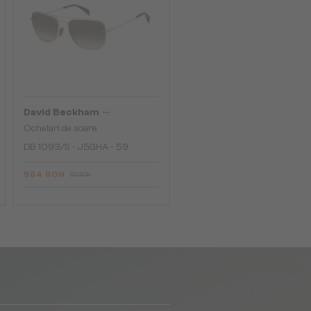
—
David Beckham
Ochelari de soare
DB 1093/S - J5GHA - 59
564 RON
651 RON