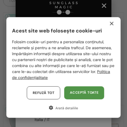
TOATE PRODUSELE
2-4 ZILE
2-4 ZILE
-14%
×
Acest site web folosește cookie-uri
Te rugăm să alegi din listă țara potrivită pentru tine:
Folosim cookie-uri pentru a personaliza conținutul,
reclamele și pentru a ne analiza traficul. De asemenea,
România / RO
împărtășim informații despre utilizarea site-ului nostru
—
—
cu partenerii noștri de publicitate și analiză, care le pot
Polska / PL
David Beckham
David Beckham
combina cu alte informații pe care le-ați furnizat sau pe
Ochelari de soare
Ochelari de soare
Magyarország / HU
care le-au colectat din utilizarea serviciilor lor.
Politica
DB 7004/S - V81M9 - 57 - CU
DB 7003/S - KJ1HA - 61
de confidențialitate
LENTILE POLARIZATE
United Arab Emirates / EN
646 RON
560 RON
646 RON
Austria / AT
ACCEPTĂ TOATE
REFUZĂ TOT
Germania / DE
Arată detaliile
Franța / FR
2-4 ZILE
-14%
2-4 ZILE
-14%
Italia / IT