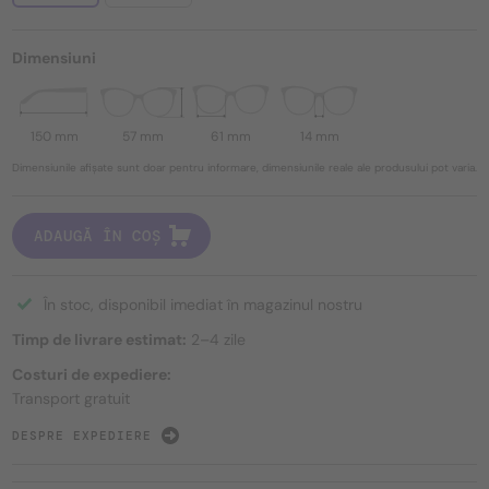
Dimensiuni
150 mm
57 mm
61 mm
14 mm
Dimensiunile afișate sunt doar pentru informare, dimensiunile reale ale produsului pot varia.
ADAUGĂ ÎN COȘ
În stoc, disponibil imediat în magazinul nostru
Timp de livrare estimat:
2–4 zile
Costuri de expediere:
Transport gratuit
DESPRE EXPEDIERE