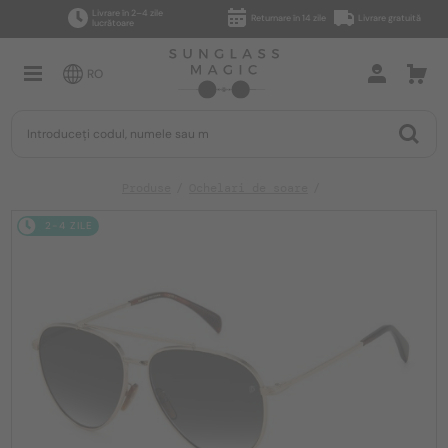
Livrare în 2–4 zile
Returnare în 14 zile
Livrare gratuită
lucrătoare
RO
Produse
Ochelari de soare
2-4 ZILE