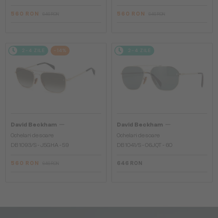
560 RON
560 RON
646 RON
646 RON
2-4 ZILE
-14%
2-4 ZILE
—
—
David Beckham
David Beckham
Ochelari de soare
Ochelari de soare
DB 1093/S - J5GHA - 59
DB 1041/S - 06JQT - 60
560 RON
646 RON
646 RON