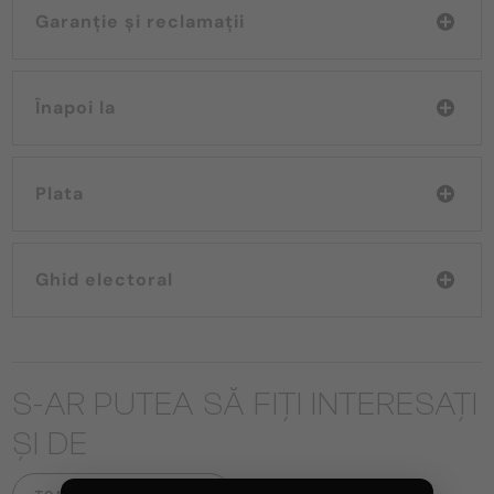
Garanție și reclamații
Înapoi la
Plata
Ghid electoral
S-AR PUTEA SĂ FIȚI INTERESAȚI
ȘI DE