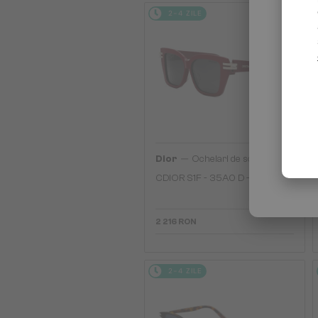
2-4 ZILE
—
Dior
Ochelari de soare
CDIOR S1F - 35A0 D - 56
2 216 RON
2-4 ZILE