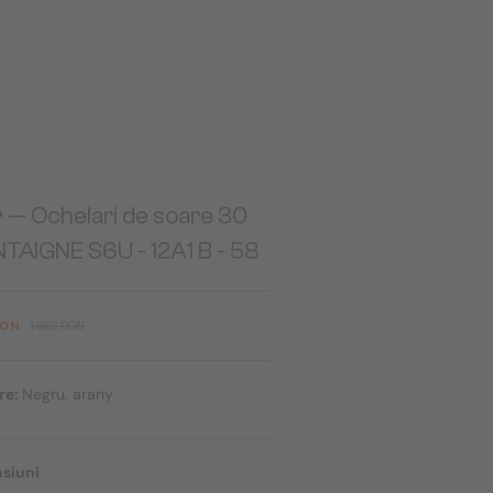
r
— Ochelari de soare 30
AIGNE S6U - 12A1 B - 58
RON
1 362 RON
re:
Negru, arany
siuni