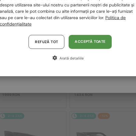
despre utilizarea site-ului nostru cu partenerii noștri de publicitate și
2-4 ZILE
2-4 ZILE
Polska / PL
analiză, care le pot combina cu alte informații pe care le-ați furnizat
sau pe care le-au colectat din utilizarea serviciilor lor.
Politica de
Magyarország / HU
confidențialitate
United Arab Emirates / EN
Austria / AT
ACCEPTĂ TOATE
REFUZĂ TOT
Germania / DE
Arată detaliile
Franța / FR
—
—
Dior
Ochelari de soare
Dior
Ochelari de soare
Italia / IT
DIORB23 S4I - 64A0 V - 56
DIORBLACKSUIT S12F - 10A0 V
- 54
1 999 RON
1 434 RON
2-4 ZILE
2-4 ZILE
-10%