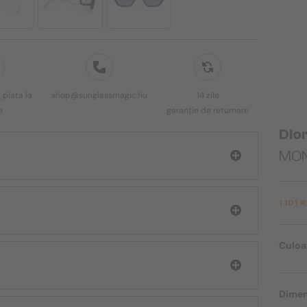
 plata la
shop@sunglassmagic.hu
14 zile
e
garanție de returnare
Dio
MONT
1 101 
Culoa
Dimen