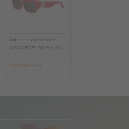
—
Dior
Ochelari de soare
MISSDIOR S1F - 35A0 O - 56
1 536 RON
1 738 RON