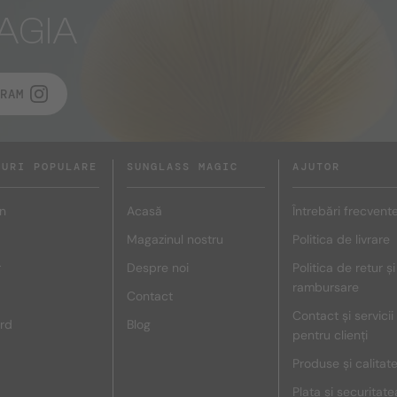
AGIA
RAM
DURI POPULARE
SUNGLASS MAGIC
AJUTOR
n
Acasă
Întrebări frecvent
Magazinul nostru
Politica de livrare
r
Despre noi
Politica de retur și
rambursare
Contact
Contact și servicii
rd
Blog
pentru clienți
Produse și calitat
Plata și securitate