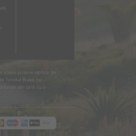
ații
i
i
de soare și rame optice de
de Tunelul Buda, cu
oriunde din țară cu o