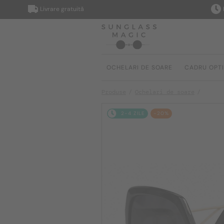
Livrare gratuită
Livrare
OCHELARI DE SOARE
CADRU OPT
Produse
Ochelari de soare
2-4 ZILE
-20%