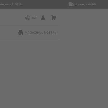
e în 14 zile
Livrare gratuită
RO
MAGAZINUL NOSTRU