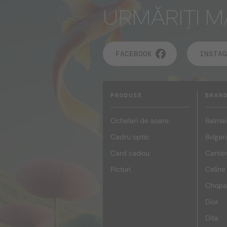
URMĂRIȚI M
FACEBOOK
INSTAG
PRODUSE
BRAN
Ochelari de soare
Balmai
Cadru optic
Bvlgari
Card cadou
Cartie
Picturi
Celine
Chopa
Dior
Dita