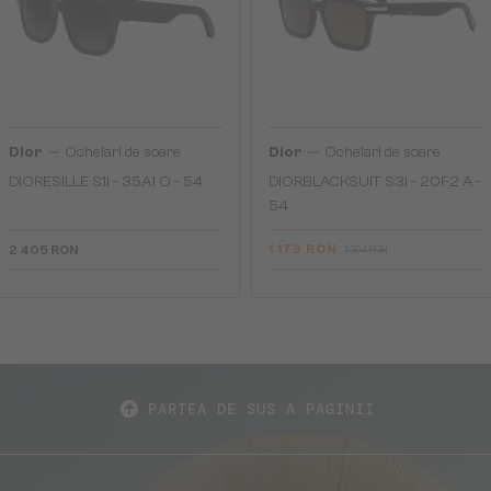
—
—
Dior
Ochelari de soare
Dior
Ochelari de soare
DIORESILLE S1I - 35A1 O - 54
DIORBLACKSUIT S3I - 20F2 A -
54
1 173 RON
2 405 RON
1 304 RON
PARTEA DE SUS A PAGINII