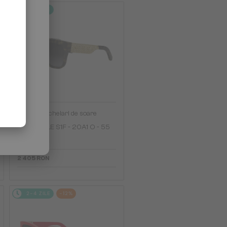
2-4 ZILE
—
Dior
Ochelari de soare
DIORESILLE S1F - 20A1 O - 55
2 405 RON
2-4 ZILE
-12%