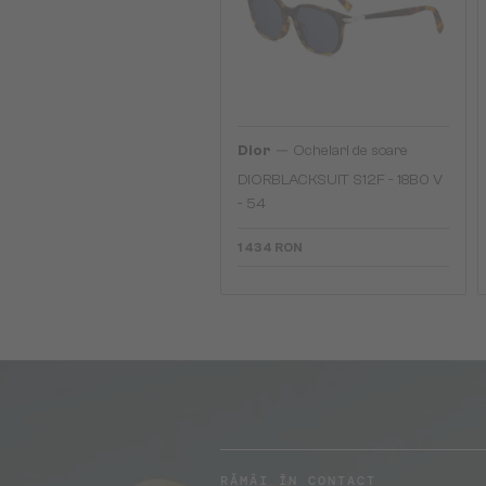
—
Dior
Ochelari de soare
DIORBLACKSUIT S12F - 18B0 V
- 54
1 434 RON
RĂMÂI ÎN CONTACT