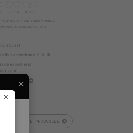
mm
58 mm
18 mm
nile afișate sunt doar pentru informare,
ile reale ale produsului pot varia.
toc epuizat
e livrare estimat:
2–4 zile
ri de expediere:
ort gratuit
E EXPEDIERE
×
TOATE PRODUSELE