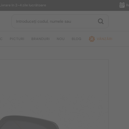
 în 2–4 zile lucrătoare
Returnar
IC
PICTURI
BRANDURI
NOU
BLOG
VÂNZĂRI