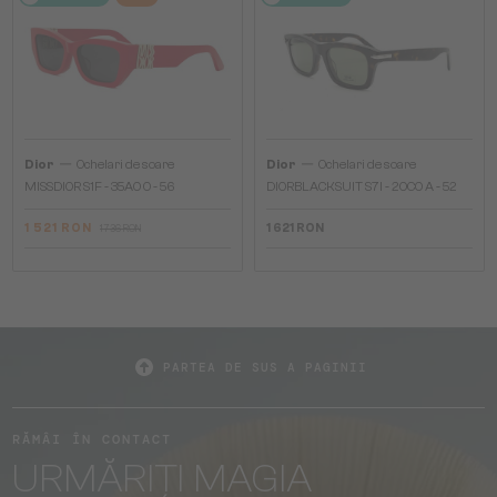
—
—
Dior
Ochelari de soare
Dior
Ochelari de soare
MISSDIOR S1F - 35A0 O - 56
DIORBLACKSUIT S7I - 20C0 A - 52
1 521 RON
1 621 RON
1 736 RON
PARTEA DE SUS A PAGINII
RĂMÂI ÎN CONTACT
URMĂRIȚI MAGIA