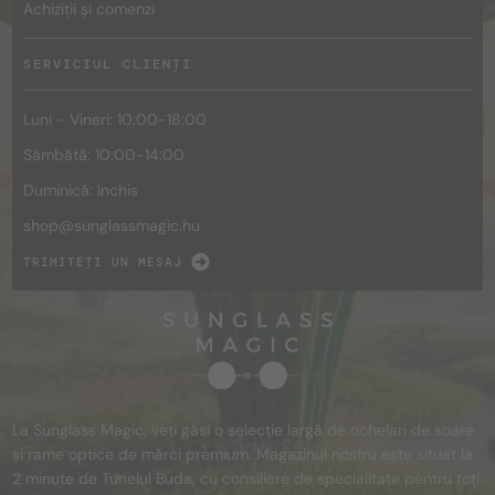
Achiziții și comenzi
SERVICIUL CLIENȚI
Luni - Vineri: 10:00-18:00
Sâmbătă: 10:00-14:00
Duminică: închis
shop@
sunglassmagic.hu
TRIMITEȚI UN MESAJ
La Sunglass Magic, veți găsi o selecție largă de ochelari de soare
și rame optice de mărci premium. Magazinul nostru este situat la
2 minute de Tunelul Buda, cu consiliere de specialitate pentru toți.