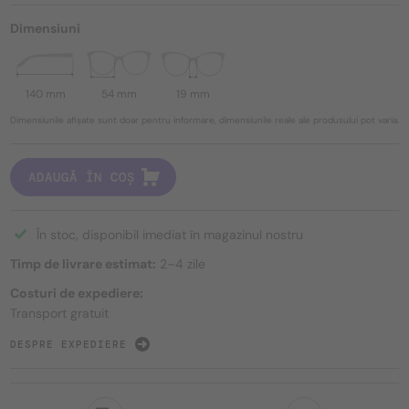
Dimensiuni
140 mm
54 mm
19 mm
Dimensiunile afișate sunt doar pentru informare, dimensiunile reale ale produsului pot varia.
ADAUGĂ ÎN COȘ
În stoc, disponibil imediat în magazinul nostru
Timp de livrare estimat:
2–4 zile
Costuri de expediere:
Transport gratuit
DESPRE EXPEDIERE