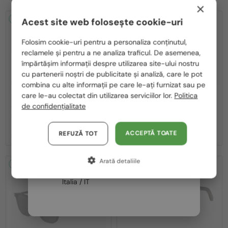
×
2-4 ZILE
2-4 ZILE
Acest site web folosește cookie-uri
Te rugăm să alegi din listă țara potrivită pentru tine:
Folosim cookie-uri pentru a personaliza conținutul,
reclamele și pentru a ne analiza traficul. De asemenea,
România / RO
împărtășim informații despre utilizarea site-ului nostru
cu partenerii noștri de publicitate și analiză, care le pot
Polska / PL
combina cu alte informații pe care le-ați furnizat sau pe
Magyarország / HU
care le-au colectat din utilizarea serviciilor lor.
Politica
—
—
Dior
Ochelari de soare
Dior
Ochelari de soare
de confidențialitate
CDIOR S1F - 35A0 D - 56
DIORB23 S4I - 64A0 V - 56
United Arab Emirates / EN
2 195 RON
1 980 RON
Austria / AT
ACCEPTĂ TOATE
REFUZĂ TOT
Germania / DE
Arată detaliile
Franța / FR
2-4 ZILE
2-4 ZILE
Italia / IT