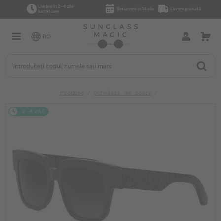
Livrare în 2–4 zile
Returnare în 14 zile
Livrare gratuită
lucrătoare
RO
Produse
Ochelari de soare
2-4 ZILE