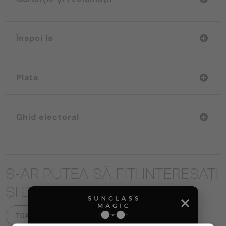
Înapoi la
Plata
Ghid electoral
S-AR PUTEA SĂ FIȚI INTERESAȚI
ȘI DE
TOATE PRODUSELE