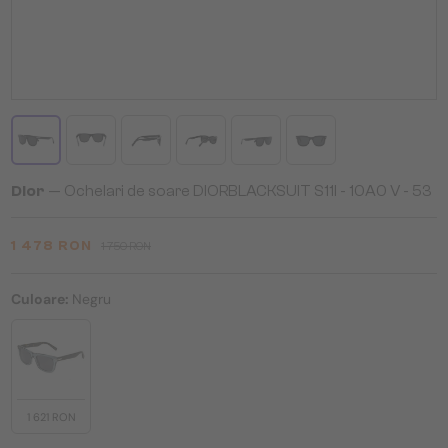
Dior
— Ochelari de soare DIORBLACKSUIT S11I - 10A0 V - 53
1 478 RON
1 750 RON
Culoare:
Negru
1 621 RON