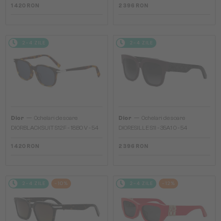
1 420 RON
2 396 RON
2-4 ZILE
2-4 ZILE
—
—
Dior
Ochelari de soare
Dior
Ochelari de soare
DIORBLACKSUIT S12F - 18B0 V - 54
DIORESILLE S1I - 35A1 O - 54
1 420 RON
2 396 RON
2-4 ZILE
-10%
2-4 ZILE
-12%