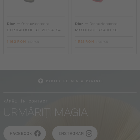
—
—
Dior
Ochelari de soare
Dior
Ochelari de soare
DIORBLACKSUIT S3I - 20F2 A - 54
MISSDIOR S1F - 35A0 O - 56
1 162 RON
1 521 RON
1 291 RON
1 736 RON
PARTEA DE SUS A PAGINII
RĂMÂI ÎN CONTACT
URMĂRIȚI MAGIA
FACEBOOK
INSTAGRAM