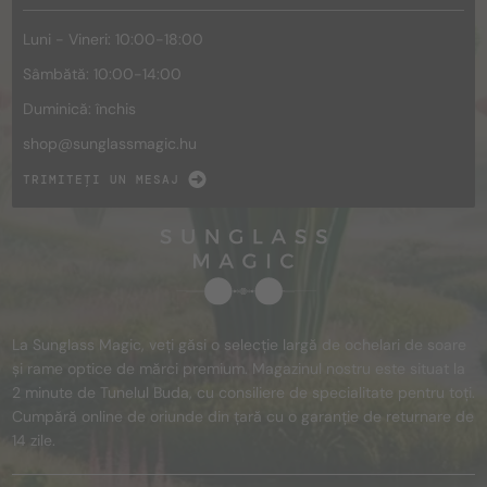
Luni - Vineri: 10:00-18:00
Sâmbătă: 10:00-14:00
Duminică: închis
shop@
sunglassmagic.hu
TRIMITEȚI UN MESAJ
La Sunglass Magic, veți găsi o selecție largă de ochelari de soare
și rame optice de mărci premium. Magazinul nostru este situat la
2 minute de Tunelul Buda, cu consiliere de specialitate pentru toți.
Cumpără online de oriunde din țară cu o garanție de returnare de
14 zile.