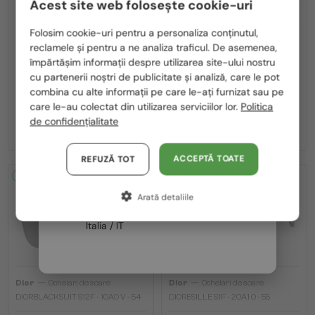
Acest site web folosește cookie-uri
Te rugăm să alegi din listă țara potrivită pentru tine:
Folosim cookie-uri pentru a personaliza conținutul,
reclamele și pentru a ne analiza traficul. De asemenea,
România / RO
împărtășim informații despre utilizarea site-ului nostru
cu partenerii noștri de publicitate și analiză, care le pot
Polska / PL
—
—
Dior
Ochelari de soare
Dior
Ochelari de soare
combina cu alte informații pe care le-ați furnizat sau pe
CDIOR S1F - 35A0 D - 56
DIORB23 S4I - 64A0 V - 56
Magyarország / HU
care le-au colectat din utilizarea serviciilor lor.
Politica
de confidențialitate
2 195 RON
1 980 RON
United Arab Emirates / EN
Austria / AT
ACCEPTĂ TOATE
REFUZĂ TOT
Germania / DE
2-4 ZILE
2-4 ZILE
Arată detaliile
Franța / FR
Italia / IT
—
—
Dior
Ochelari de soare
Dior
Ochelari de soare
DIORBLACKSUIT S12F - 10A0 V - 54
DIORESILLE S1F - 20A1 O - 55