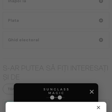
Înapoi la
Plata
Ghid electoral
S-AR PUTEA SĂ FIȚI INTERESAȚI
ȘI DE
TOATE PRODUSELE
2-4 ZILE
2-4 ZILE
×