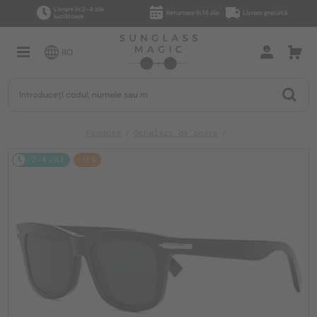
Livrare în 2–4 zile
Returnare în 14 zile
Livrare gratuită
lucrătoare
RO
Produse
Ochelari de soare
2-4 ZILE
-15%