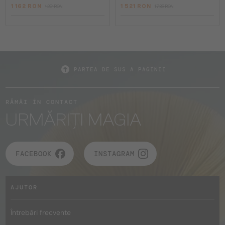
1 162 RON
1 521 RON
1 291 RON
1 736 RON
PARTEA DE SUS A PAGINII
RĂMÂI ÎN CONTACT
URMĂRIȚI MAGIA
FACEBOOK
INSTAGRAM
AJUTOR
Întrebări frecvente