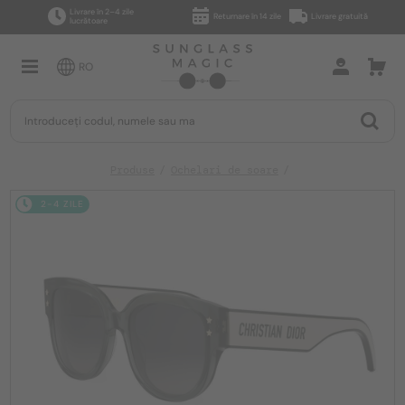
Livrare în 2–4 zile
Returnare în 14 zile
Livrare gratuită
lucrătoare
RO
Produse
Ochelari de soare
2-4 ZILE