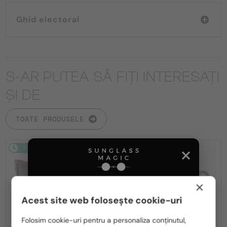
Ghid electoral
S-AR PUTEA SĂ FIȚI INTERESAȚI
ȘI DE
TOATE PRODUSELE
2-4 ZILE
2-4 ZILE
×
Acest site web folosește cookie-uri
Te rugăm să alegi din listă țara potrivită pentru tine:
Folosim cookie-uri pentru a personaliza conținutul,
—
—
Dior
Ochelari de soare
Dior
Ochelari de soare