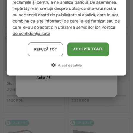
reclamele și pentru a ne analiza traficul. De asemenea,
România / RO
CDIOR S1F - 35A0 D - 56
DIORB23 S4I - 64A0 V - 56
împărtășim informații despre utilizarea site-ului nostru
cu partenerii noștri de publicitate și analiză, care le pot
Polska / PL
2 195 RON
1 980 RON
combina cu alte informații pe care le-ați furnizat sau pe
Magyarország / HU
care le-au colectat din utilizarea serviciilor lor.
Politica
de confidențialitate
United Arab Emirates / EN
2-4 ZILE
2-4 ZILE
Austria / AT
ACCEPTĂ TOATE
REFUZĂ TOT
Germania / DE
Arată detaliile
Franța / FR
Italia / IT
—
—
Dior
Ochelari de soare
Dior
Ochelari de soare
DIORBLACKSUIT S12F - 10A0 V - 54
DIORESILLE S1F - 20A1 O - 55
1 420 RON
2 396 RON
2-4 ZILE
2-4 ZILE