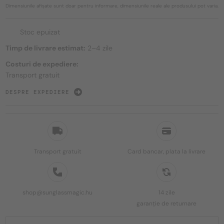
Dimensiunile afișate sunt doar pentru informare, dimensiunile reale ale produsului pot varia.
Stoc epuizat
Timp de livrare estimat:
2–4 zile
Costuri de expediere:
Transport gratuit
DESPRE EXPEDIERE
Transport gratuit
Card bancar, plata la livrare
shop@sunglassmagic.hu
14 zile
garanție de returnare