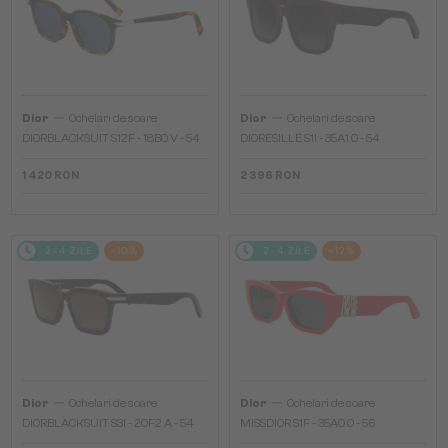
—
—
Dior
Ochelari de soare
Dior
Ochelari de soare
DIORBLACKSUIT S12F - 18B0 V - 54
DIORESILLE S1I - 35A1 O - 54
1 420 RON
2 396 RON
2-4 ZILE
-10%
2-4 ZILE
-12%
—
—
Dior
Ochelari de soare
Dior
Ochelari de soare
DIORBLACKSUIT S3I - 20F2 A - 54
MISSDIOR S1F - 35A0 O - 56