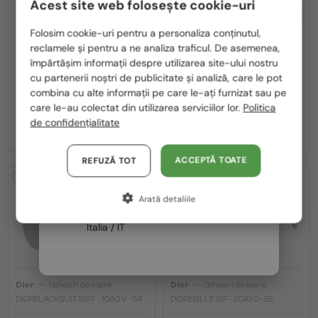
Acest site web folosește cookie-uri
Te rugăm să alegi din listă țara potrivită pentru tine:
Folosim cookie-uri pentru a personaliza conținutul,
reclamele și pentru a ne analiza traficul. De asemenea,
România / RO
împărtășim informații despre utilizarea site-ului nostru
cu partenerii noștri de publicitate și analiză, care le pot
Polska / PL
—
—
Dior
Ochelari de soare
Dior
Ochelari de soare
combina cu alte informații pe care le-ați furnizat sau pe
CDIOR S1F - 35A0 D - 56
DIORB23 S4I - 64A0 V - 56
Magyarország / HU
care le-au colectat din utilizarea serviciilor lor.
Politica
de confidențialitate
2 212 RON
1 995 RON
United Arab Emirates / EN
Austria / AT
ACCEPTĂ TOATE
REFUZĂ TOT
Germania / DE
2-4 ZILE
2-4 ZILE
Arată detaliile
Franța / FR
Italia / IT
—
—
Dior
Ochelari de soare
Dior
Ochelari de soare
DIORBLACKSUIT S12F - 10A0 V - 54
DIORESILLE S1F - 20A1 O - 55