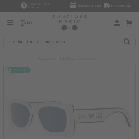
Livrare în 2–4 zile
Returnare în 14 zile
Livrare gratuită
lucrătoare
RO
Produse
Ochelari de soare
2-4 ZILE