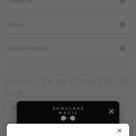
Înapoi la
Plata
Ghid electoral
S-AR PUTEA SĂ FIȚI INTERESAȚI
ȘI DE
TOATE PRODUSELE
2-4 ZILE
2-4 ZILE
×