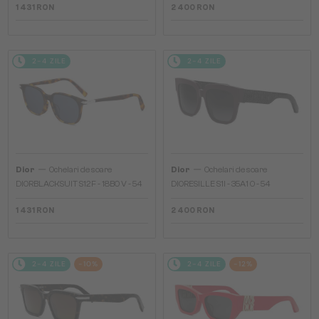
1 431 RON
2 400 RON
2-4 ZILE
2-4 ZILE
—
—
Dior
Ochelari de soare
Dior
Ochelari de soare
DIORBLACKSUIT S12F - 18B0 V - 54
DIORESILLE S1I - 35A1 O - 54
1 431 RON
2 400 RON
2-4 ZILE
-10%
2-4 ZILE
-12%