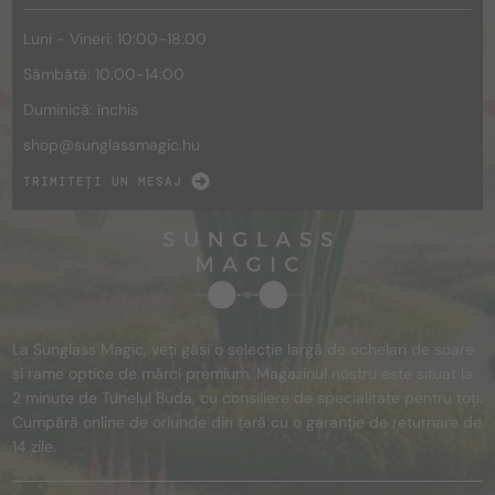
Luni - Vineri: 10:00-18:00
Sâmbătă: 10:00-14:00
Duminică: închis
shop@
sunglassmagic.hu
TRIMITEȚI UN MESAJ
La Sunglass Magic, veți găsi o selecție largă de ochelari de soare
și rame optice de mărci premium. Magazinul nostru este situat la
2 minute de Tunelul Buda, cu consiliere de specialitate pentru toți.
Cumpără online de oriunde din țară cu o garanție de returnare de
14 zile.