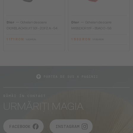
—
—
Dior
Ochelari de soare
Dior
Ochelari de soare
DIORBLACKSUIT S3I - 20F2 A - 54
MISSDIOR S1F - 35A0 O - 56
1 171 RON
1 532 RON
1 301 RON
1 735 RON
PARTEA DE SUS A PAGINII
RĂMÂI ÎN CONTACT
URMĂRIȚI MAGIA
FACEBOOK
INSTAGRAM