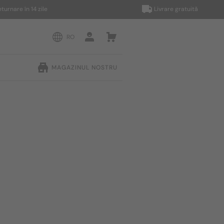
e în 14 zile
Livrare gratuită
RO
MAGAZINUL NOSTRU