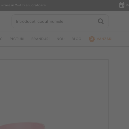
 în 2–4 zile lucrătoare
Returnar
IC
PICTURI
BRANDURI
NOU
BLOG
VÂNZĂRI