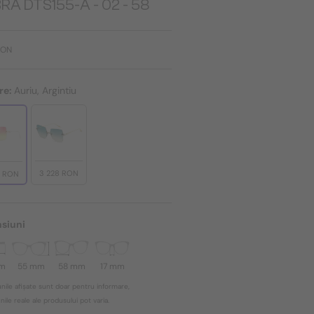
RA DTS155-A - 02 - 58
RON
re:
Auriu, Argintiu
3 228 RON
8 RON
siuni
mm
55 mm
58 mm
17 mm
nile afișate sunt doar pentru informare,
ile reale ale produsului pot varia.