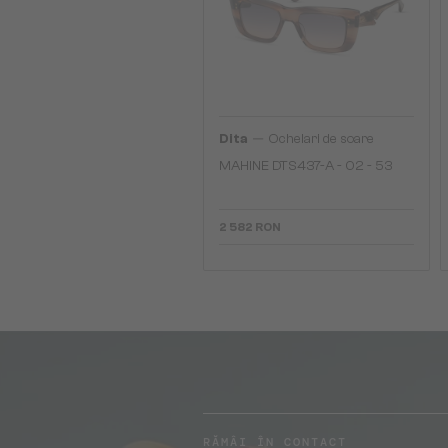
—
Dita
Ochelari de soare
MAHINE DTS437-A - 02 - 53
2 582 RON
RĂMÂI ÎN CONTACT