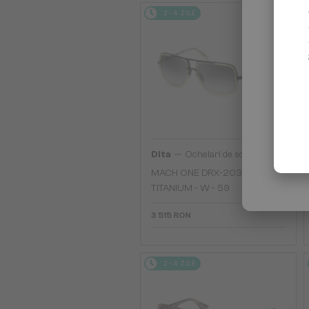
2-4 ZILE
—
Dita
Ochelari de soare
MACH ONE DRX-2030
TITANIUM - W - 59
3 515 RON
2-4 ZILE