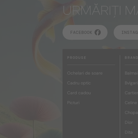
URMĂRIȚI M
FACEBOOK
INSTAG
PRODUSE
BRAN
Ochelari de soare
Balmai
Cadru optic
Bvlgari
Card cadou
Cartie
Picturi
Celine
Chopa
Dior
Dita