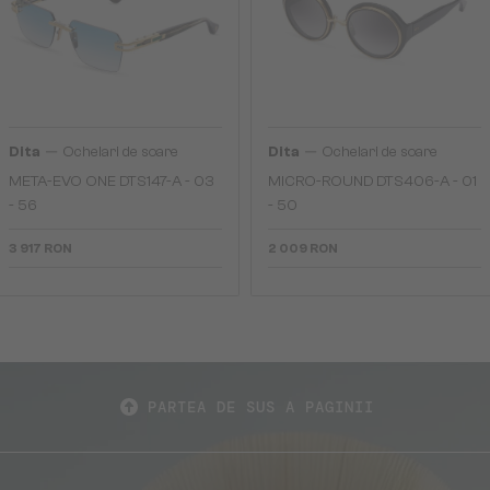
—
—
Dita
Ochelari de soare
Dita
Ochelari de soare
META-EVO ONE DTS147-A - 03
MICRO-ROUND DTS406-A - 01
- 56
- 50
3 917 RON
2 009 RON
PARTEA DE SUS A PAGINII