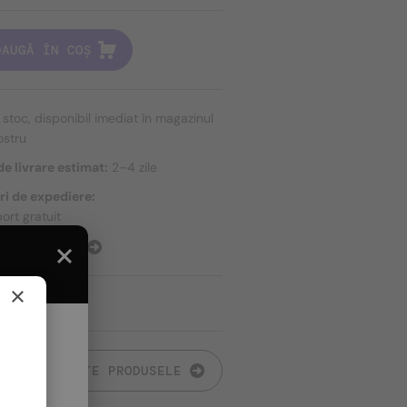
DAUGĂ ÎN COȘ
n stoc, disponibil imediat în magazinul
ostru
e livrare estimat:
2–4 zile
ri de expediere:
ort gratuit
E EXPEDIERE
×
TOATE PRODUSELE