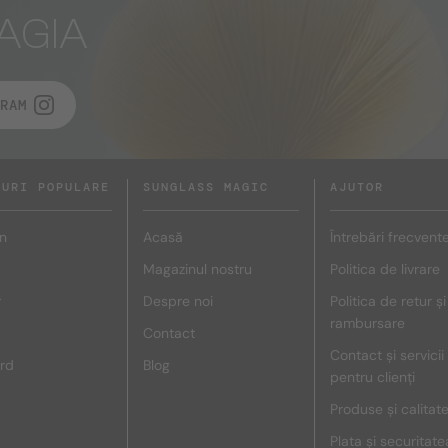
AGIA
RAM
DURI POPULARE
SUNGLASS MAGIC
AJUTOR
n
Acasă
Întrebări frecvent
Magazinul nostru
Politica de livrare
r
Despre noi
Politica de retur și
rambursare
Contact
Contact și servicii
rd
Blog
pentru clienți
Produse și calitat
Plata și securitate