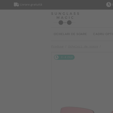
Livrare gratuită
Livrare
OCHELARI DE SOARE
CADRU OPT
Produse
Ochelari de soare
2-4 ZILE