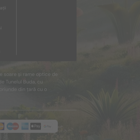
ații
i
i
de soare și rame optice de
de Tunelul Buda, cu
oriunde din țară cu o