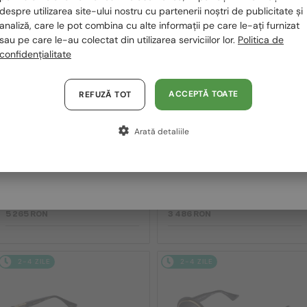
despre utilizarea site-ului nostru cu partenerii noștri de publicitate și
2-4 ZILE
2-4 ZILE
Polska / PL
analiză, care le pot combina cu alte informații pe care le-ați furnizat
sau pe care le-au colectat din utilizarea serviciilor lor.
Politica de
Magyarország / HU
confidențialitate
United Arab Emirates / EN
Austria / AT
ACCEPTĂ TOATE
REFUZĂ TOT
Germania / DE
Arată detaliile
Franța / FR
—
—
Dita
Ochelari de soare
Dita
Ochelari de soare
Italia / IT
MACH SIX//TITANIUM DTS121 -
MACH-S DTS412-A - 04 - 55
01 - 62
5 265 RON
3 486 RON
2-4 ZILE
2-4 ZILE