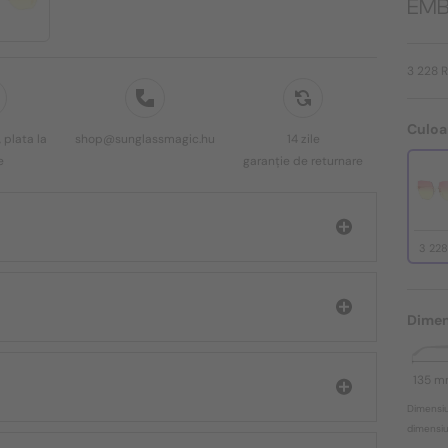
EMB
3 228 
Culoa
 plata la
shop@sunglassmagic.hu
14 zile
e
garanție de returnare
3 22
Dimen
135 
Dimensiu
dimensiun