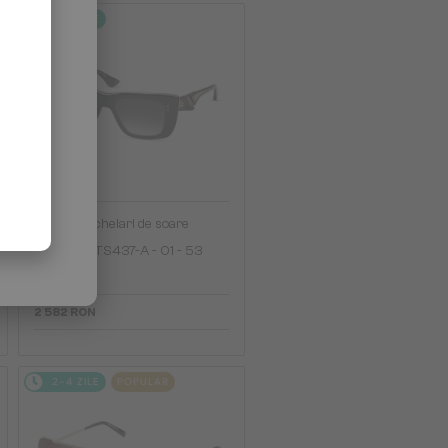
2-4 ZILE
—
Dita
Ochelari de soare
MAHINE DTS437-A - 01 - 53
2 582 RON
2-4 ZILE
POPULAR