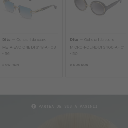
—
—
Dita
Ochelari de soare
Dita
Ochelari de soare
META-EVO ONE DTS147-A - 03
MICRO-ROUND DTS406-A - 01
- 56
- 50
3 917 RON
2 009 RON
PARTEA DE SUS A PAGINII