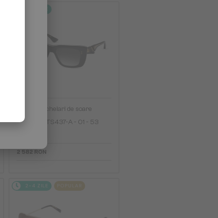
2-4 ZILE
—
Dita
Ochelari de soare
MAHINE DTS437-A - 01 - 53
2 582 RON
2-4 ZILE
POPULAR