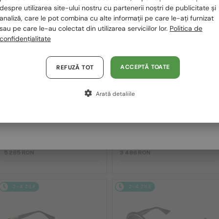
despre utilizarea site-ului nostru cu partenerii noștri de publicitate și
2-4 ZILE
2-4 ZILE
Polska / PL
analiză, care le pot combina cu alte informații pe care le-ați furnizat
sau pe care le-au colectat din utilizarea serviciilor lor.
Politica de
Magyarország / HU
confidențialitate
United Arab Emirates / EN
Austria / AT
ACCEPTĂ TOATE
REFUZĂ TOT
Germania / DE
Arată detaliile
Franța / FR
—
—
Dita
Ochelari de soare
Dita
Ochelari de soare
Italia / IT
MACH SIX//TITANIUM DTS121 -
MACH-S DTS412-A - 04 - 55
01 - 62
5 265 RON
3 486 RON
2-4 ZILE
2-4 ZILE