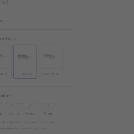
 56
ON
re:
Negru
1 RON
5 811 RON
5 811 RON
siuni
m
47 mm
56 mm
18 mm
nile afișate sunt doar pentru informare,
ile reale ale produsului pot varia.