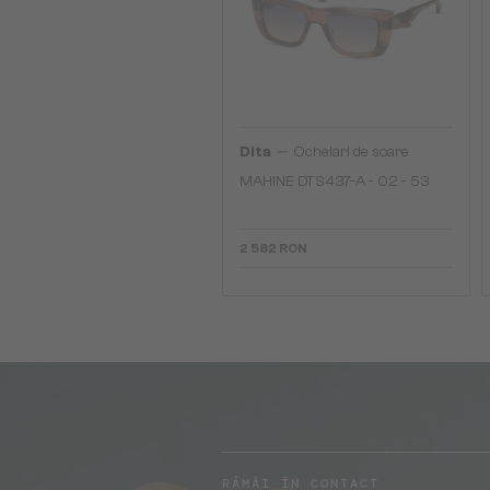
—
Dita
Ochelari de soare
MAHINE DTS437-A - 02 - 53
2 582 RON
RĂMÂI ÎN CONTACT