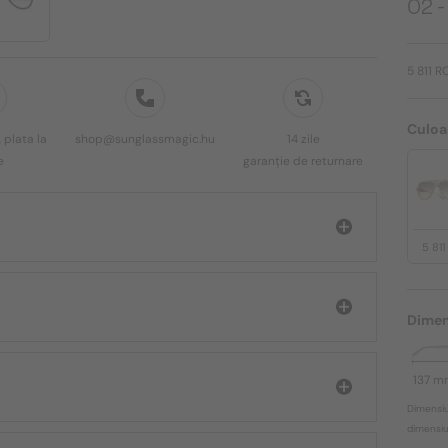
02 -
5 811 R
Culoa
 plata la
shop@sunglassmagic.hu
14 zile
e
garanție de returnare
5 81
Dimen
137 m
Dimensiu
dimensiun