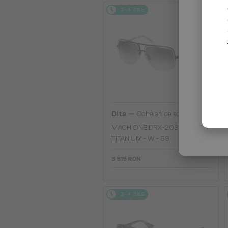
2-4 ZILE
—
Dita
Ochelari de soare
MACH ONE DRX-2030
TITANIUM - W - 59
3 515 RON
2-4 ZILE