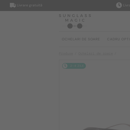
Livrare gratuită
Livrare î
OCHELARI DE SOARE
CADRU OPT
Produse
Ochelari de soare
2-4 ZILE