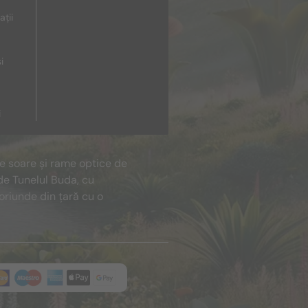
ații
i
i
de soare și rame optice de
de Tunelul Buda, cu
oriunde din țară cu o