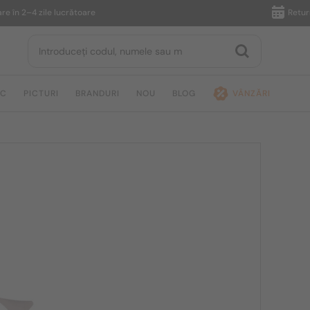
n 2–4 zile lucrătoare
Returnare î
IC
PICTURI
BRANDURI
NOU
BLOG
VÂNZĂRI