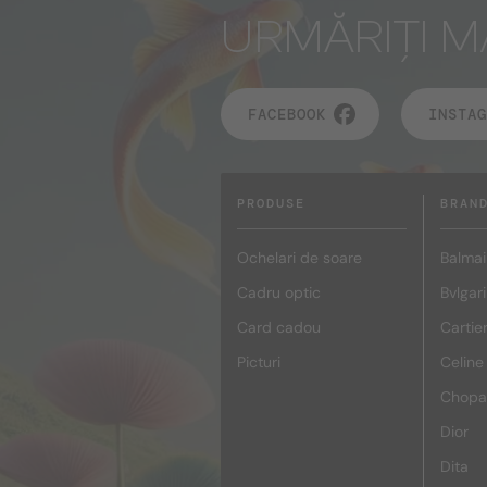
URMĂRIȚI M
FACEBOOK
INSTAG
PRODUSE
BRAN
Ochelari de soare
Balmai
Cadru optic
Bvlgari
Card cadou
Cartie
Picturi
Celine
Chopa
Dior
Dita