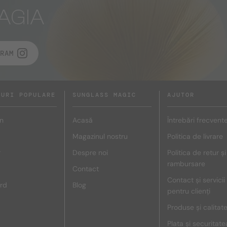
AGIA
RAM
DURI POPULARE
SUNGLASS MAGIC
AJUTOR
n
Acasă
Întrebări frecvent
Magazinul nostru
Politica de livrare
r
Despre noi
Politica de retur și
rambursare
Contact
Contact și servicii
rd
Blog
pentru clienți
Produse și calitat
Plata și securitate