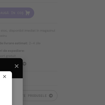
DAUGĂ ÎN COȘ
n stoc, disponibil imediat în magazinul
ostru
e livrare estimat:
2–4 zile
ri de expediere:
ort gratuit
E EXPEDIERE
×
TOATE PRODUSELE