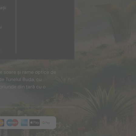
ații
i
i
de soare și rame optice de
de Tunelul Buda, cu
oriunde din țară cu o