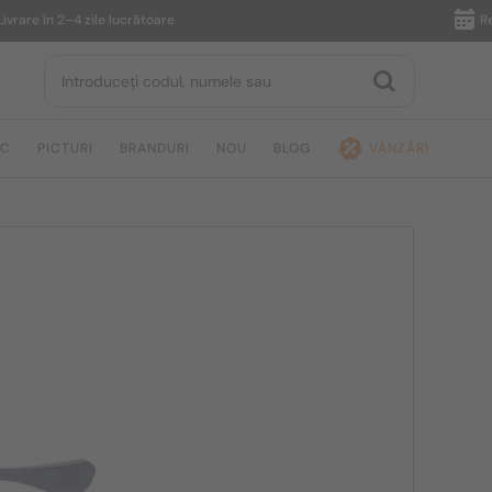
e în 2–4 zile lucrătoare
Returnar
IC
PICTURI
BRANDURI
NOU
BLOG
VÂNZĂRI