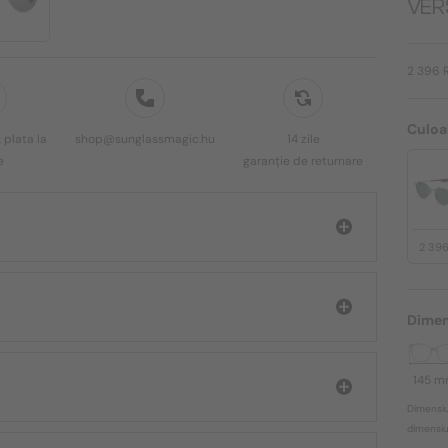
VER
2 396 
Culoa
 plata la
shop@sunglassmagic.hu
14 zile
e
garanție de returnare
2 39
Dimen
145 
Dimensiu
dimensiun