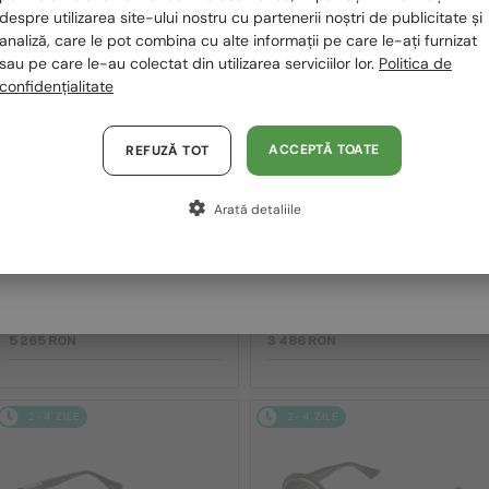
despre utilizarea site-ului nostru cu partenerii noștri de publicitate și
2-4 ZILE
2-4 ZILE
Polska / PL
analiză, care le pot combina cu alte informații pe care le-ați furnizat
sau pe care le-au colectat din utilizarea serviciilor lor.
Politica de
Magyarország / HU
confidențialitate
United Arab Emirates / EN
Austria / AT
ACCEPTĂ TOATE
REFUZĂ TOT
Germania / DE
Arată detaliile
Franța / FR
—
—
Dita
Ochelari de soare
Dita
Ochelari de soare
Italia / IT
MACH SIX//TITANIUM DTS121 -
MACH-S DTS412-A - 04 - 55
01 - 62
5 265 RON
3 486 RON
2-4 ZILE
2-4 ZILE