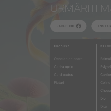
URMĂRIȚI M
FACEBOOK
INSTAG
PRODUSE
BRAN
Ochelari de soare
Balmai
Cadru optic
Bvlgari
Card cadou
Cartie
Picturi
Celine
Chopa
Dior
Dita