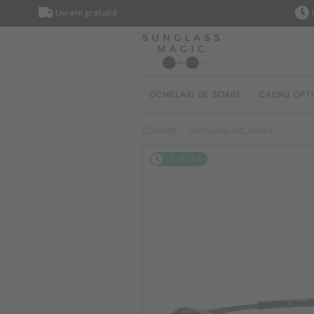
Livrare gratuită
Livrar
OCHELARI DE SOARE
CADRU OPT
Produse
Ochelari de soare
2-4 ZILE