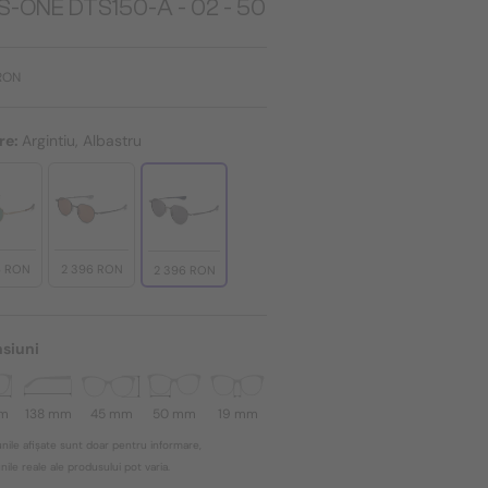
S-ONE DTS150-A - 02 - 50
RON
re:
Argintiu, Albastru
6 RON
2 396 RON
2 396 RON
siuni
mm
138 mm
45 mm
50 mm
19 mm
nile afișate sunt doar pentru informare,
ile reale ale produsului pot varia.