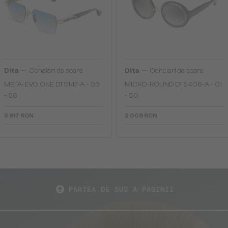
—
—
Dita
Ochelari de soare
Dita
Ochelari de soare
META-EVO ONE DTS147-A - 03
MICRO-ROUND DTS406-A - 01
- 56
- 50
3 917 RON
2 009 RON
PARTEA DE SUS A PAGINII