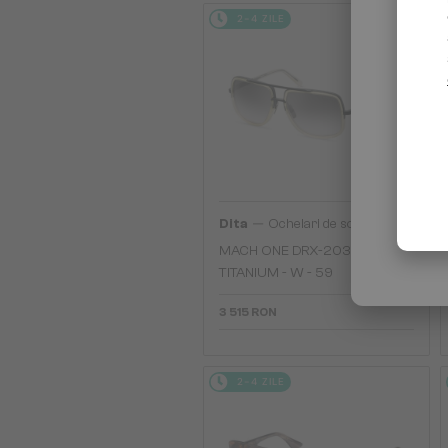
2-4 ZILE
—
Dita
Ochelari de soare
MACH ONE DRX-2030
TITANIUM - W - 59
3 515 RON
2-4 ZILE