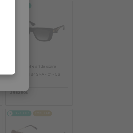
2-4 ZILE
—
Dita
Ochelari de soare
MAHINE DTS437-A - 01 - 53
2 582 RON
2-4 ZILE
POPULAR