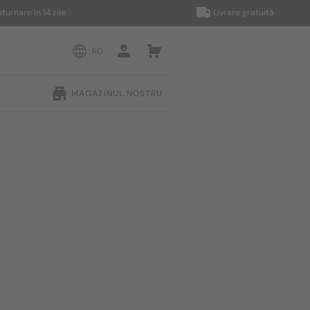
e în 14 zile
Livrare gratuită
RO
MAGAZINUL NOSTRU