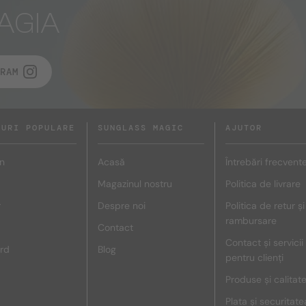
AGIA
RAM
DURI POPULARE
SUNGLASS MAGIC
AJUTOR
n
Acasă
Întrebări frecvent
Magazinul nostru
Politica de livrare
r
Despre noi
Politica de retur și
rambursare
Contact
Contact și servicii
rd
Blog
pentru clienți
Produse și calitat
Plata și securitate