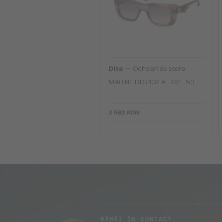
—
Dita
Ochelari de soare
MAHINE DTS437-A - 02 - 53
2 582 RON
RĂMÂI ÎN CONTACT