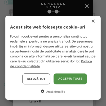
2-4 ZILE
-5%
2-4 ZILE
×
Acest site web folosește cookie-uri
Te rugăm să alegi din listă țara potrivită pentru tine:
Folosim cookie-uri pentru a personaliza conținutul,
—
CU LENTILĂ MONOFOCALĂ PLUS
DOLCE & GABBANA
reclamele și pentru a ne analiza traficul. De asemenea,
330 RON
România / RO
Ochelari de soare
împărtășim informații despre utilizarea site-ului nostru
—
DOLCE & GABBANA
DG2305 - 05/80
cu partenerii noștri de publicitate și analiză, care le pot
Polska / PL
Cadru optic
combina cu alte informații pe care le-ați furnizat sau pe
DG3405 - ​502 - ​54
Magyarország / HU
care le-au colectat din utilizarea serviciilor lor.
Politica
de confidențialitate
818 RON
1 234 RON
861 RON
United Arab Emirates / EN
Austria / AT
ACCEPTĂ TOATE
REFUZĂ TOT
Germania / DE
2-4 ZILE
2-4 ZILE
Arată detaliile
Franța / FR
Italia / IT