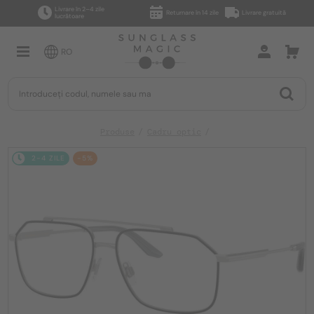
Livrare în 2–4 zile
Returnare în 14 zile
Livrare gratuită
lucrătoare
RO
Produse
Cadru optic
2-4 ZILE
-5%