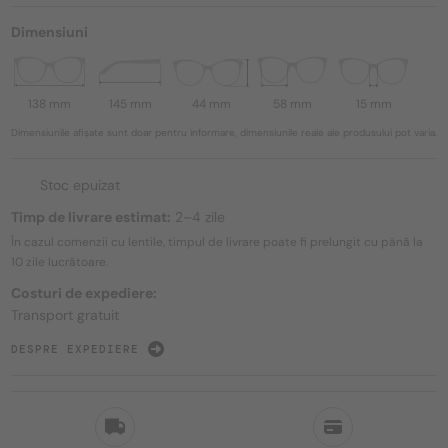
Dimensiuni
138 mm
145 mm
44 mm
58 mm
15 mm
Dimensiunile afișate sunt doar pentru informare, dimensiunile reale ale produsului pot varia.
Stoc epuizat
Timp de livrare estimat:
2–4 zile
În cazul comenzii cu lentile, timpul de livrare poate fi prelungit cu până la
10 zile
lucrătoare.
Costuri de expediere:
Transport gratuit
DESPRE EXPEDIERE