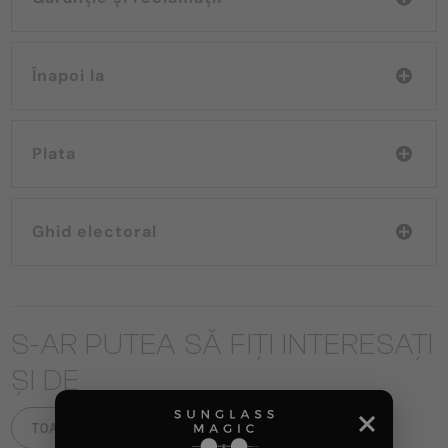
Înapoi la
Plata
Ghid electoral
S-AR PUTEA SĂ FIȚI INTERESAȚI
ȘI DE
TOATE PRODUSELE