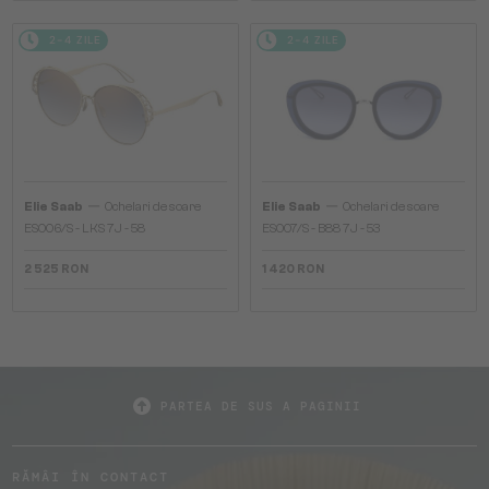
2-4 ZILE
2-4 ZILE
—
—
Elie Saab
Ochelari de soare
Elie Saab
Ochelari de soare
ES006/S - LKS 7J - 58
ES007/S - B88 7J - 53
2 525 RON
1 420 RON
PARTEA DE SUS A PAGINII
RĂMÂI ÎN CONTACT