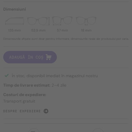
Dimensiuni
135 mm
53.9 mm
57 mm
18 mm
Dimensiunile afișate sunt doar pentru informare, dimensiunile reale ale produsului pot varia.
ADAUGĂ ÎN COȘ
În stoc, disponibil imediat în magazinul nostru
Timp de livrare estimat:
2–4 zile
Costuri de expediere:
Transport gratuit
DESPRE EXPEDIERE