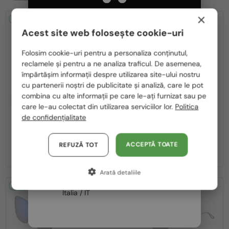
×
2-4 ZILE
2-4 ZILE
Acest site web folosește cookie-uri
Te rugăm să alegi din listă țara potrivită pentru tine:
Folosim cookie-uri pentru a personaliza conținutul,
reclamele și pentru a ne analiza traficul. De asemenea,
România / RO
împărtășim informații despre utilizarea site-ului nostru
cu partenerii noștri de publicitate și analiză, care le pot
Polska / PL
combina cu alte informații pe care le-ați furnizat sau pe
CU LENTILĂ MONOFOCALĂ PLUS
CU LENTILĂ MONOFOCALĂ PLUS
Magyarország / HU
330 RON
330 RON
care le-au colectat din utilizarea serviciilor lor.
Politica
—
—
de confidențialitate
Elie Saab
Cadru optic
Elie Saab
Cadru optic
United Arab Emirates / EN
ES020 - J5G - 58
ES020 - DDB - 58
Austria / AT
ACCEPTĂ TOATE
REFUZĂ TOT
1 234 RON
1 234 RON
Germania / DE
Arată detaliile
Franța / FR
2-4 ZILE
2-4 ZILE
Italia / IT