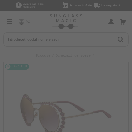
Livrare în 2–4 zile
Returnare în 14 zile
Livrare gratuită
lucrătoare
RO
Produse
Ochelari de soare
2-4 ZILE