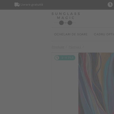
Livrare gratuită
Livrare
OCHELARI DE SOARE
CADRU OPT
Produse
Picturi
2-4 ZILE