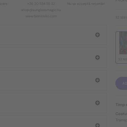
cars
+36 20 534 55 32
Nu se acceptă returnări
shop@sunglassmagic.hu
www.fannimiko.com
32 189
32 18
A
Timp d
Costu
Transp