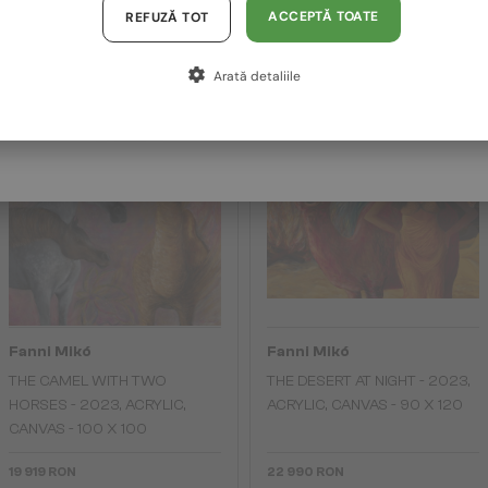
ACRYLIC, CANVAS - 100 X 120
CANVAS - 100 X 100
Austria / AT
ACCEPTĂ TOATE
REFUZĂ TOT
Germania / DE
25 033 RON
32 189 RON
Arată detaliile
Franța / FR
Italia / IT
2-4 ZILE
2-4 ZILE
Fanni Mikó
Fanni Mikó
THE CAMEL WITH TWO
THE DESERT AT NIGHT - 2023,
HORSES - 2023, ACRYLIC,
ACRYLIC, CANVAS - 90 X 120
CANVAS - 100 X 100
19 919 RON
22 990 RON