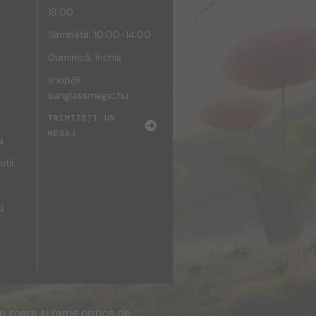
18:00
Sâmbătă: 10:00-14:00
Duminică: închis
shop@
sunglassmagic.hu
e
TRIMITEȚI UN
MESAJ
a
ații
i
i
de soare și rame optice de