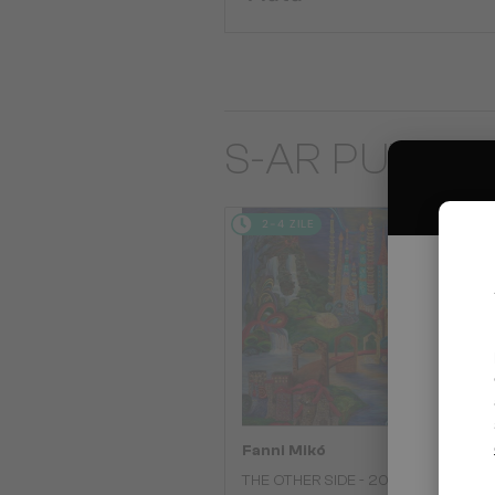
S-AR PUTEA S
2-4 ZILE
Fanni Mikó
THE OTHER SIDE - 2024,