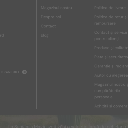
Magazinul nostru
Politica de livrare
r
Despre noi
Politica de retur și
rambursare
Contact
Contact și servicii
rd
Blog
pentru clienți
Produse și calitat
Plata și securitate
Garanție și reclam
 BRANDURI
Ajutor cu alegerea
Magazinul nostru ș
cumpărăturile
personale
Achiziții și comenz
La Sunglass Magic, veți găsi o selecție largă de ochelari 