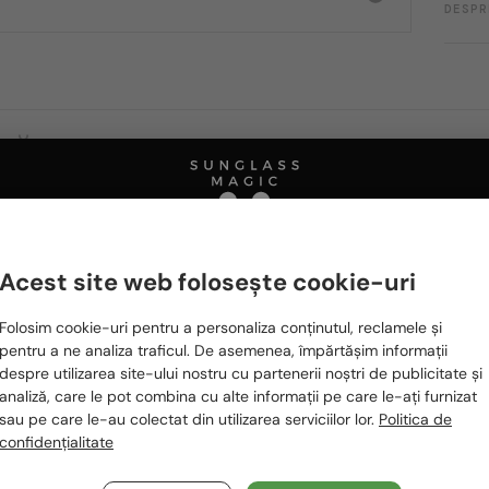
DESPR
Ă FIȚI INTERESAȚI ȘI DE
2-4 ZILE
2-4 ZILE
Acest site web folosește cookie-uri
Te rugăm să alegi din listă țara potrivită pentru tine:
Folosim cookie-uri pentru a personaliza conținutul, reclamele și
România / RO
pentru a ne analiza traficul. De asemenea, împărtășim informații
despre utilizarea site-ului nostru cu partenerii noștri de publicitate și
Polska / PL
analiză, care le pot combina cu alte informații pe care le-ați furnizat
sau pe care le-au colectat din utilizarea serviciilor lor.
Politica de
Magyarország / HU
confidențialitate
Fanni Mikó
Fanni Mikó
United Arab Emirates / EN
HOMECOMING - 2023,
KEYHOLE - 2023, ACRYLIC,