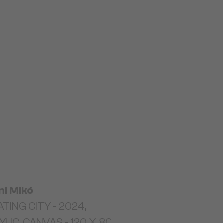
ni Mikó
TING CITY - 2024,
LIC, CANVAS - 120 X 80