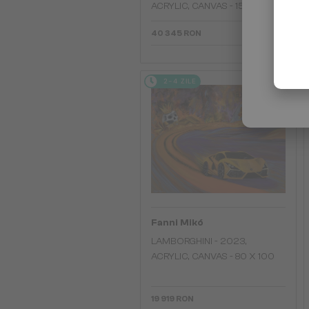
ACRYLIC, CANVAS - 150 x 100
40 345 RON
2-4 ZILE
Fanni Mikó
LAMBORGHINI - 2023,
ACRYLIC, CANVAS - 80 X 100
19 919 RON