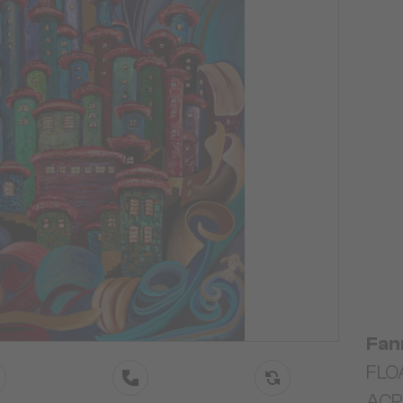
Fan
FLOA
ACRY