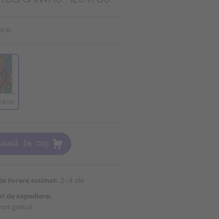
 RON
9 RON
DAUGĂ ÎN COȘ
e livrare estimat:
2–4 zile
ri de expediere:
ort gratuit