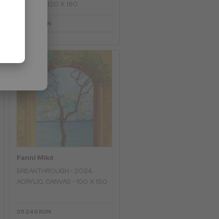
CANVAS - 120 X 160
22 990 RON
2-4 ZILE
Fanni Mikó
BREAKTHROUGH - 2024,
ACRYLIC, CANVAS - 100 X 150
35 246 RON