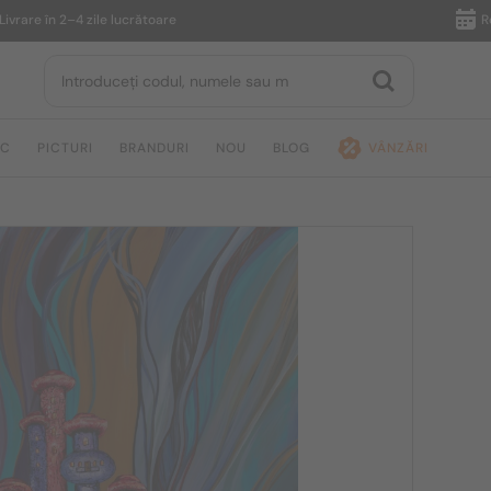
 în 2–4 zile lucrătoare
Returnare
IC
PICTURI
BRANDURI
NOU
BLOG
VÂNZĂRI