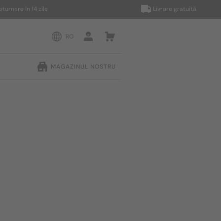
 în 14 zile
Livrare gratuită
RO
MAGAZINUL NOSTRU