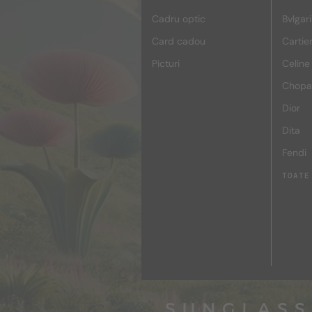
Cadru optic
Bvlgari
Card cadou
Cartie
Picturi
Celine
Chopa
Dior
Dita
Fendi
TOATE