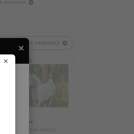
E EXPEDIERE
TOATE PRODUSELE
×
2-4 ZILE
Fanni Mikó
HORSE - 2024, ACRYLIC,