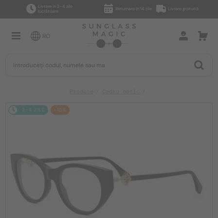
Livrare în 2–4 zile
Returnare în 14 zile
Livrare gratuită
lucrătoare
RO
Produse
Cadru optic
2-4 ZILE
-15%