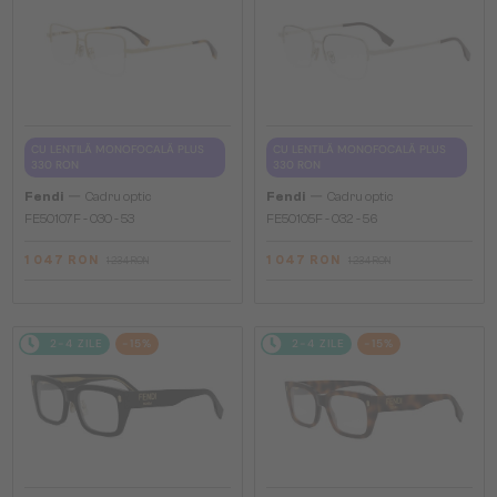
CU LENTILĂ MONOFOCALĂ PLUS
CU LENTILĂ MONOFOCALĂ PLUS
330 RON
330 RON
—
—
Fendi
Cadru optic
Fendi
Cadru optic
FE50107F - 030 - 53
FE50105F - 032 - 56
1 047 RON
1 047 RON
1 234 RON
1 234 RON
2-4 ZILE
-15%
2-4 ZILE
-15%