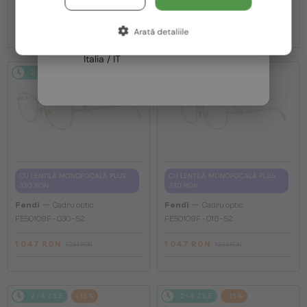
Germania / DE
1 047 RON
1 047 RON
1 234 RON
1 234 RON
Arată detaliile
Franța / FR
Italia / IT
2-4 ZILE
-15%
2-4 ZILE
-15%
CU LENTILĂ MONOFOCALĂ PLUS
CU LENTILĂ MONOFOCALĂ PLUS
330 RON
330 RON
—
—
Fendi
Cadru optic
Fendi
Cadru optic
FE50109F - 030 - 52
FE50109F - 016 - 52
1 047 RON
1 047 RON
1 234 RON
1 234 RON
2-4 ZILE
-15%
2-4 ZILE
-15%