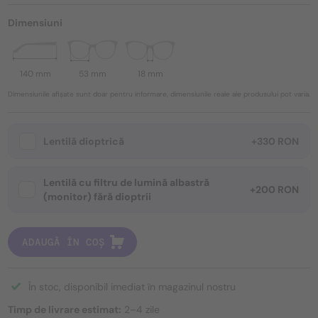
Dimensiuni
140 mm
53 mm
18 mm
Dimensiunile afișate sunt doar pentru informare, dimensiunile reale ale produsului pot varia.
Lentilă dioptrică
+330 RON
Lentilă cu filtru de lumină albastră
+200 RON
(monitor) fără dioptrii
ADAUGĂ ÎN COȘ
În stoc, disponibil imediat în magazinul nostru
Timp de livrare estimat:
2–4 zile