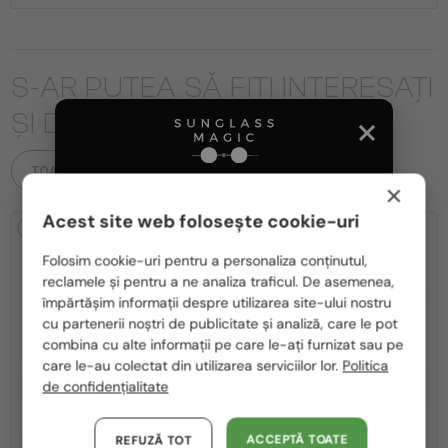
S-AR PUTEA SĂ FIȚI INTERESAȚI
ȘI DE
TOATE PRODUSELE
×
Acest site web folosește cookie-uri
2-4 ZILE
-15%
2-4 ZILE
-15%
Te rugăm să alegi din listă țara potrivită pentru tine:
Folosim cookie-uri pentru a personaliza conținutul,
reclamele și pentru a ne analiza traficul. De asemenea,
România / RO
împărtășim informații despre utilizarea site-ului nostru
cu partenerii noștri de publicitate și analiză, care le pot
Polska / PL
combina cu alte informații pe care le-ați furnizat sau pe
Magyarország / HU
care le-au colectat din utilizarea serviciilor lor.
Politica
CU LENTILĂ MONOFOCALĂ PLUS
CU LENTILĂ MONOFOCALĂ PLUS
de confidențialitate
United Arab Emirates / EN
330 RON
330 RON
—
—
Fendi
Cadru optic
Fendi
Cadru optic
Austria / AT
ACCEPTĂ TOATE
REFUZĂ TOT
FE50100I - 001 - 53
FE50110F - 030 - 54