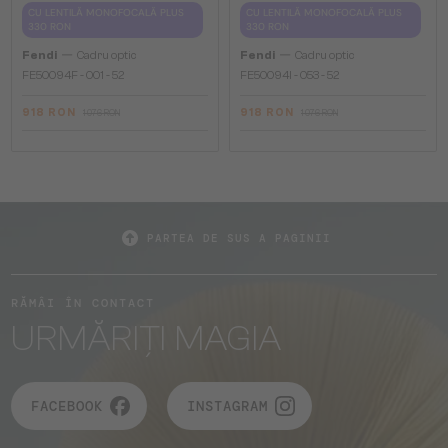
CU LENTILĂ MONOFOCALĂ PLUS
CU LENTILĂ MONOFOCALĂ PLUS
330 RON
330 RON
—
—
Fendi
Cadru optic
Fendi
Cadru optic
FE50094F - 001 - 52
FE50094I - 053 - 52
918 RON
918 RON
1 076 RON
1 076 RON
PARTEA DE SUS A PAGINII
RĂMÂI ÎN CONTACT
URMĂRIȚI MAGIA
FACEBOOK
INSTAGRAM