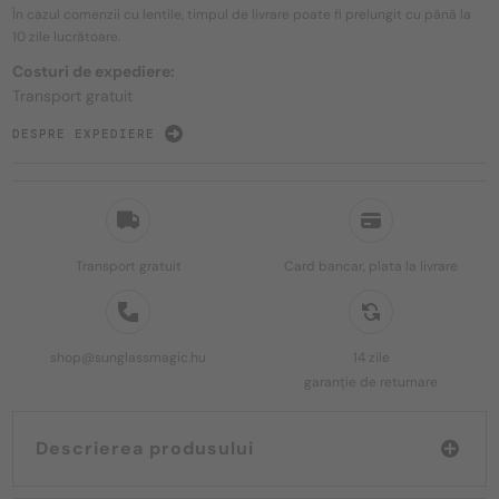
În cazul comenzii cu lentile, timpul de livrare poate fi prelungit cu până la
10 zile
lucrătoare.
Costuri de expediere:
Transport gratuit
DESPRE EXPEDIERE
Transport gratuit
Card bancar, plata la livrare
shop@sunglassmagic.hu
14 zile
garanție de returnare
Descrierea produsului