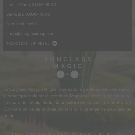
Luni - Vineri: 10:00-18:00
Sâmbătă: 10:00-14:00
Duminică: închis
shop@
sunglassmagic.hu
TRIMITEȚI UN MESAJ
La Sunglass Magic, veți găsi o selecție largă de ochelari de soare
și rame optice de mărci premium. Magazinul nostru este situat la
2 minute de Tunelul Buda, cu consiliere de specialitate pentru toți.
Cumpără online de oriunde din țară cu o garanție de returnare de
14 zile.
PLATA CONVENABILĂ ESTE ASIGURATĂ DE STRIPE,