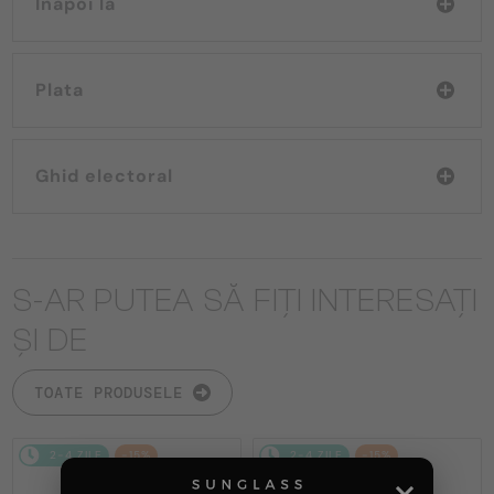
Înapoi la
Plata
Ghid electoral
S-AR PUTEA SĂ FIȚI INTERESAȚI
ȘI DE
TOATE PRODUSELE
2-4 ZILE
-15%
2-4 ZILE
-15%