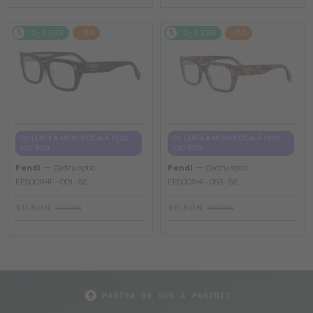
2-4 ZILE
-15%
2-4 ZILE
-15%
CU LENTILĂ MONOFOCALĂ PLUS
CU LENTILĂ MONOFOCALĂ PLUS
330 RON
330 RON
—
—
Fendi
Cadru optic
Fendi
Cadru optic
FE50094F - 001 - 52
FE50094I - 053 - 52
911 RON
911 RON
1 070 RON
1 070 RON
PARTEA DE SUS A PAGINII