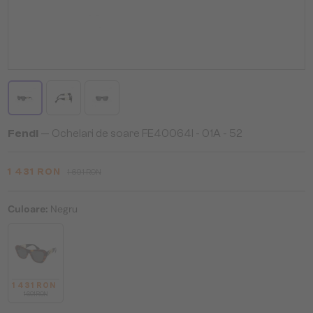
Fendi
— Ochelari de soare FE40064I - 01A - 52
1 431 RON
1 691 RON
Culoare:
Negru
1 431 RON
1 691 RON