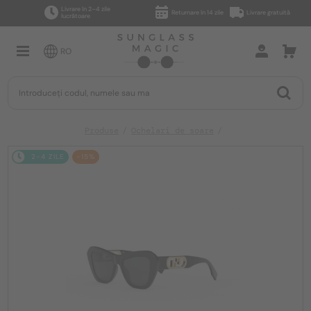
Livrare în 2–4 zile
Returnare în 14 zile
Livrare gratuită
lucrătoare
RO
Produse
Ochelari de soare
2-4 ZILE
-15%