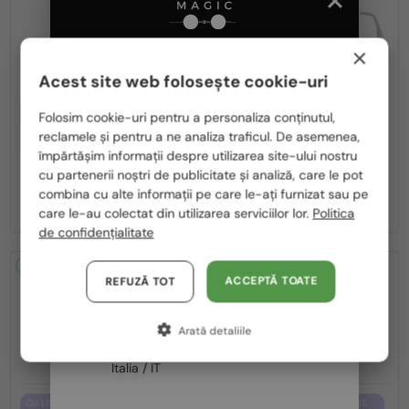
×
Acest site web folosește cookie-uri
Te rugăm să alegi din listă țara potrivită pentru tine:
CU LENTILĂ MONOFOCALĂ PLUS
CU LENTILĂ MONOFOCALĂ PLUS
Folosim cookie-uri pentru a personaliza conținutul,
330 RON
330 RON
reclamele și pentru a ne analiza traficul. De asemenea,
—
—
România / RO
Fendi
Cadru optic
Fendi
Cadru optic
împărtășim informații despre utilizarea site-ului nostru
FE50100I - 001 - 53
FE50110F - 030 - 54
cu partenerii noștri de publicitate și analiză, care le pot
Polska / PL
combina cu alte informații pe care le-ați furnizat sau pe
1 055 RON
1 055 RON
1 243 RON
1 243 RON
Magyarország / HU
care le-au colectat din utilizarea serviciilor lor.
Politica
de confidențialitate
United Arab Emirates / EN
2-4 ZILE
-15%
2-4 ZILE
-15%
Austria / AT
ACCEPTĂ TOATE
REFUZĂ TOT
Germania / DE
Arată detaliile
Franța / FR
Italia / IT
CU LENTILĂ MONOFOCALĂ PLUS
CU LENTILĂ MONOFOCALĂ PLUS