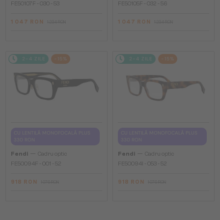
FE50107F - 030 - 53
FE50105F - 032 - 56
1 047 RON
1 047 RON
1 234 RON
1 234 RON
2-4 ZILE
-15%
2-4 ZILE
-15%
CU LENTILĂ MONOFOCALĂ PLUS
CU LENTILĂ MONOFOCALĂ PLUS
330 RON
330 RON
—
—
Fendi
Cadru optic
Fendi
Cadru optic
FE50094F - 001 - 52
FE50094I - 053 - 52
918 RON
918 RON
1 076 RON
1 076 RON