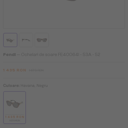
Fendi
— Ochelari de soare FE40064I - 53A - 52
1 435 RON
1 679 RON
Culoare:
Havana, Negru
1 435 RON
1 679 RON