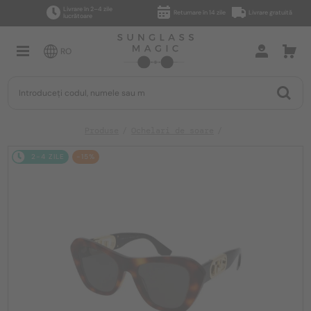
Livrare în 2–4 zile
Returnare în 14 zile
Livrare gratuită
lucrătoare
RO
Produse
Ochelari de soare
2-4 ZILE
-15%