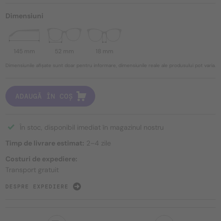
Dimensiuni
145 mm
52 mm
18 mm
Dimensiunile afișate sunt doar pentru informare, dimensiunile reale ale produsului pot varia.
ADAUGĂ ÎN COȘ
În stoc, disponibil imediat în magazinul nostru
Timp de livrare estimat:
2–4 zile
Costuri de expediere:
Transport gratuit
DESPRE EXPEDIERE