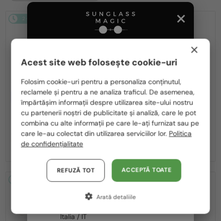
2-4 ZILE
-15%
2-4 ZILE
-15%
×
Acest site web folosește cookie-uri
Te rugăm să alegi din listă țara potrivită pentru tine:
Folosim cookie-uri pentru a personaliza conținutul,
reclamele și pentru a ne analiza traficul. De asemenea,
CU LENTILĂ MONOFOCALĂ PLUS
CU LENTILĂ MONOFOCALĂ PLUS
România / RO
330 RON
330 RON
împărtășim informații despre utilizarea site-ului nostru
cu partenerii noștri de publicitate și analiză, care le pot
Polska / PL
—
—
Fendi
Cadru optic
Fendi
Cadru optic
combina cu alte informații pe care le-ați furnizat sau pe
FE50100I - 001 - 53
FE50110F - 030 - 54
Magyarország / HU
care le-au colectat din utilizarea serviciilor lor.
Politica
1 047 RON
1 047 RON
de confidențialitate
1 234 RON
1 234 RON
United Arab Emirates / EN
Austria / AT
ACCEPTĂ TOATE
REFUZĂ TOT
2-4 ZILE
-15%
2-4 ZILE
-15%
Germania / DE
Arată detaliile
Franța / FR
Italia / IT