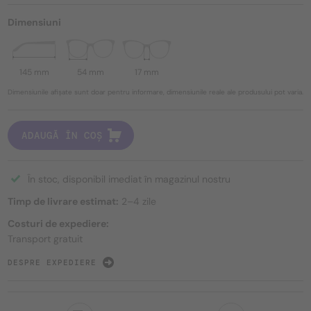
Dimensiuni
145 mm
54 mm
17 mm
Dimensiunile afișate sunt doar pentru informare, dimensiunile reale ale produsului pot varia.
ADAUGĂ ÎN COȘ
În stoc, disponibil imediat în magazinul nostru
Timp de livrare estimat:
2–4 zile
Costuri de expediere:
Transport gratuit
DESPRE EXPEDIERE