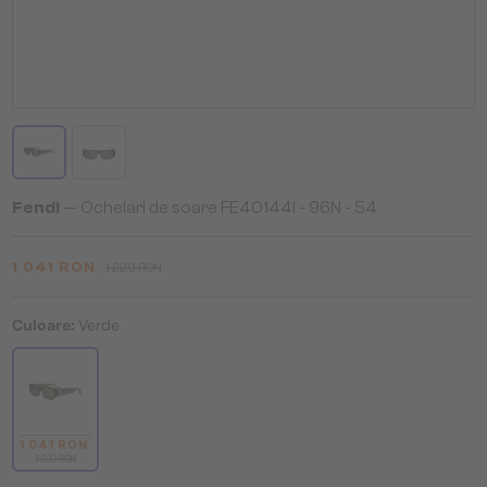
Fendi
— Ochelari de soare FE40144I - 96N - 54
1 041 RON
1 229 RON
Culoare:
Verde
1 041 RON
1 229 RON