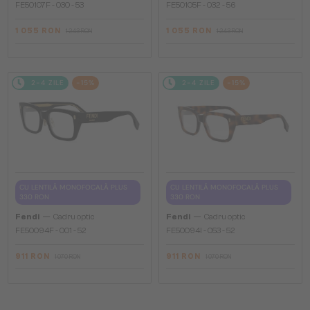
FE50107F - 030 - 53
FE50105F - 032 - 56
1 055 RON
1 055 RON
1 243 RON
1 243 RON
2-4 ZILE
-15%
2-4 ZILE
-15%
CU LENTILĂ MONOFOCALĂ PLUS
CU LENTILĂ MONOFOCALĂ PLUS
330 RON
330 RON
—
—
Fendi
Cadru optic
Fendi
Cadru optic
FE50094F - 001 - 52
FE50094I - 053 - 52
911 RON
911 RON
1 070 RON
1 070 RON