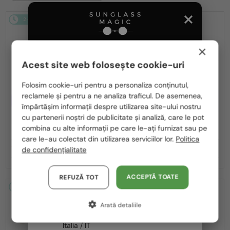
2-4 ZILE
-15%
2-4 ZILE
-15%
×
Acest site web folosește cookie-uri
Te rugăm să alegi din listă țara potrivită pentru tine:
Folosim cookie-uri pentru a personaliza conținutul,
reclamele și pentru a ne analiza traficul. De asemenea,
CU LENTILĂ MONOFOCALĂ PLUS
CU LENTILĂ MONOFOCALĂ PLUS
România / RO
330 RON
330 RON
împărtășim informații despre utilizarea site-ului nostru
cu partenerii noștri de publicitate și analiză, care le pot
Polska / PL
—
—
Fendi
Cadru optic
Fendi
Cadru optic
combina cu alte informații pe care le-ați furnizat sau pe
FE50100I - 001 - 53
FE50110F - 030 - 54
Magyarország / HU
care le-au colectat din utilizarea serviciilor lor.
Politica
1 055 RON
1 055 RON
de confidențialitate
1 243 RON
1 243 RON
United Arab Emirates / EN
Austria / AT
ACCEPTĂ TOATE
REFUZĂ TOT
2-4 ZILE
-15%
2-4 ZILE
-15%
Germania / DE
Arată detaliile
Franța / FR
Italia / IT