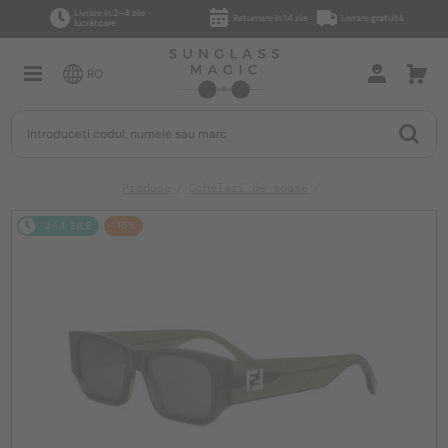
Livrare în 2–4 zile
Returnare în 14 zile
Livrare gratuită
lucrătoare
RO
Produse
Ochelari de soare
2-4 ZILE
-15%