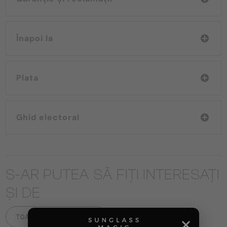
Înapoi la
Plata
Ghid electoral
S-AR PUTEA SĂ FIȚI INTERESAȚI
ȘI DE
TOATE PRODUSELE