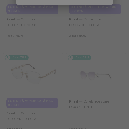
CU LENTILĂ MONOFOCALĂ PLUS
CU LENTILĂ MONOFOCALĂ PLUS
330 RON
330 RON
—
—
Fred
Cadru optic
Fred
Cadru optic
FG50071U - 030 - 56
FG50070U - 030 - 57
1 937 RON
2 582 RON
2-4 ZILE
2-4 ZILE
—
CU LENTILĂ MONOFOCALĂ PLUS
Fred
Ochelari de soare
330 RON
FG40015U - 18T - 59
—
Fred
Cadru optic
FG50074U - 030 - 57