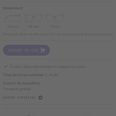
Dimensiuni
145 mm
58 mm
14 mm
Dimensiunile afișate sunt doar pentru informare, dimensiunile reale ale produsului pot varia.
ADAUGĂ ÎN COȘ
În stoc, disponibil imediat în magazinul nostru
Timp de livrare estimat:
2–4 zile
Costuri de expediere:
Transport gratuit
DESPRE EXPEDIERE