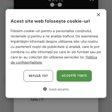
2-4 ZILE
2-4 ZILE
×
Acest site web folosește cookie-uri
Te rugăm să alegi din listă țara potrivită pentru tine:
Folosim cookie-uri pentru a personaliza conținutul,
reclamele și pentru a ne analiza traficul. De asemenea,
România / RO
împărtășim informații despre utilizarea site-ului nostru
cu partenerii noștri de publicitate și analiză, care le pot
Polska / PL
—
—
Fred
Ochelari de soare
Fred
Ochelari de soare
combina cu alte informații pe care le-ați furnizat sau pe
FG40066U - 30W - 60
FG40064U - 30G - 59
Magyarország / HU
care le-au colectat din utilizarea serviciilor lor.
Politica
2 496 RON
2 582 RON
de confidențialitate
United Arab Emirates / EN
Austria / AT
ACCEPTĂ TOATE
REFUZĂ TOT
2-4 ZILE
2-4 ZILE
Germania / DE
Arată detaliile
Franța / FR
Italia / IT