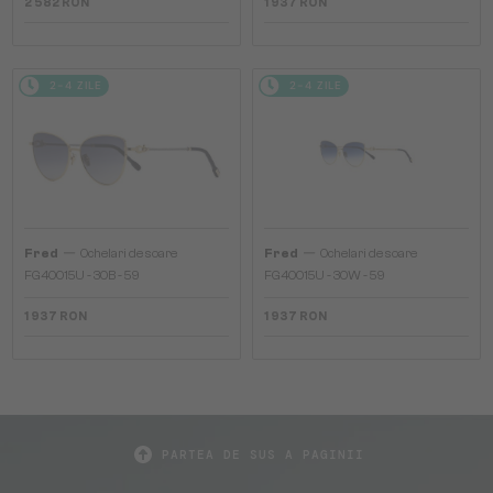
2 582 RON
1 937 RON
2-4 ZILE
2-4 ZILE
—
—
Fred
Ochelari de soare
Fred
Ochelari de soare
FG40015U - 30B - 59
FG40015U - 30W - 59
1 937 RON
1 937 RON
PARTEA DE SUS A PAGINII