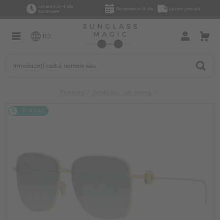
Livrare în 2–4 zile
Returnare în 14 zile
Livrare gratuită
lucrătoare
RO
Produse
Ochelari de soare
2-4 ZILE