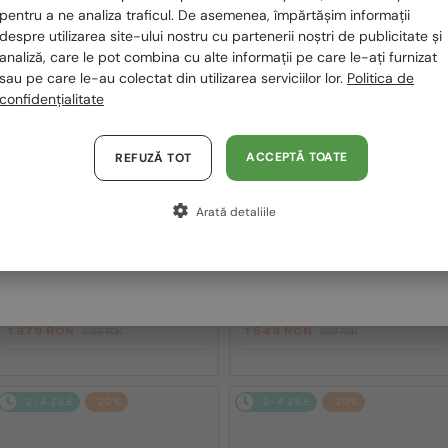
România / RO
pentru a ne analiza traficul. De asemenea, împărtășim informații
2-4 ZILE
-20%
2-4 ZILE
-20%
despre utilizarea site-ului nostru cu partenerii noștri de publicitate și
Polska / PL
analiză, care le pot combina cu alte informații pe care le-ați furnizat
sau pe care le-au colectat din utilizarea serviciilor lor.
Politica de
Magyarország / HU
confidențialitate
United Arab Emirates / EN
Austria / AT
ACCEPTĂ TOATE
REFUZĂ TOT
Germania / DE
Arată detaliile
Franța / FR
—
Givenchy
Ochelari de soare
CU LENTILĂ MONOFOCALĂ PLUS 330
RON
GV40098U - 01A - 131
Italia / IT
—
Givenchy
Cadru optic
GV50056I - 042 - 54
1 679 RON
1 549 RON
2 095 RON
1 937 RON
2-4 ZILE
-20%
2-4 ZILE
-20%