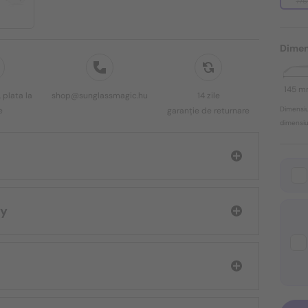
775
Dimen
145 
 plata la
shop@sunglassmagic.hu
14 zile
Dimensiu
e
garanție de returnare
dimensiun
chy