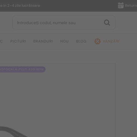
 2–4 zile lucrătoare
Returnare în
IC
PICTURI
BRANDURI
NOU
BLOG
VÂNZĂRI
NOFOCALĂ PLUS 330 RON