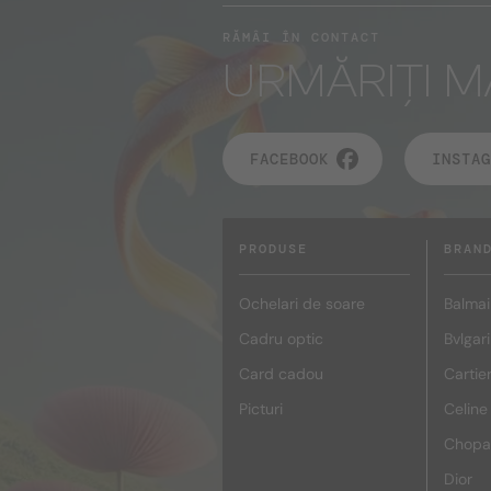
RĂMÂI ÎN CONTACT
URMĂRIȚI M
FACEBOOK
INSTAG
PRODUSE
BRAN
Ochelari de soare
Balmai
Cadru optic
Bvlgari
Card cadou
Cartie
Picturi
Celine
Chopa
Dior