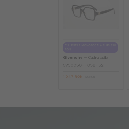
CU LENTILĂ MONOFOCALĂ PLUS 330
RON
—
Givenchy
Cadru optic
GV50050F - 052 - 52
1 047 RON
1 291 RON