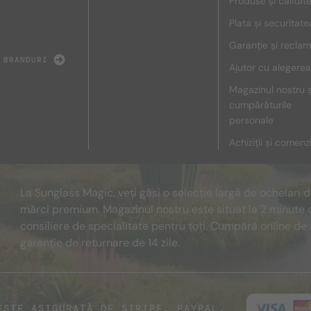
Produse și calitat
Plata și securitate
Garanție și reclam
 BRANDURI
Ajutor cu alegerea
Magazinul nostru ș
cumpărăturile
personale
Achiziții și comenz
La Sunglass Magic, veți găsi o selecție largă de ochelari 
mărci premium. Magazinul nostru este situat la 2 minute 
consiliere de specialitate pentru toți. Cumpără online de 
garanție de returnare de 14 zile.
ESTE ASIGURATĂ DE STRIPE, PAYPAL.