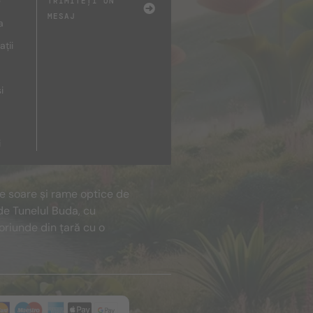
e
TRIMITEȚI UN
MESAJ
a
ații
i
i
de soare și rame optice de
de Tunelul Buda, cu
oriunde din țară cu o