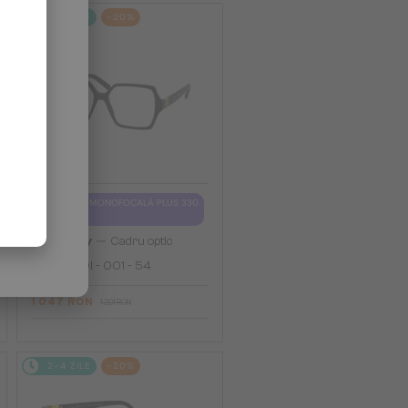
2-4 ZILE
-20%
CU LENTILĂ MONOFOCALĂ PLUS 330
RON
—
Givenchy
Cadru optic
GV50050I - 001 - 54
1 047 RON
1 291 RON
2-4 ZILE
-20%