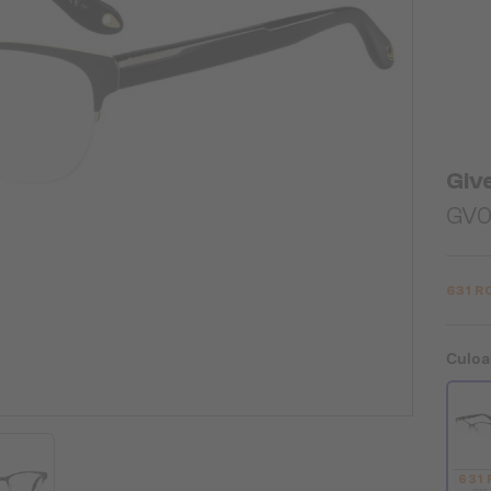
Giv
GV0
631 R
Culoa
631