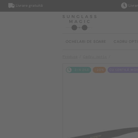
Livrare gratuită
Livrare în
OCHELARI DE SOARE
CADRU OPT
Produse
Cadru optic
2-4 ZILE
-20%
CU LENTILĂ MO