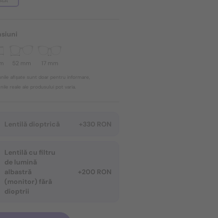
 RON
siuni
mm
52 mm
17 mm
nile afișate sunt doar pentru informare,
ile reale ale produsului pot varia.
Lentilă dioptrică
+330 RON
Lentilă cu filtru
de lumină
albastră
+200 RON
(monitor) fără
dioptrii