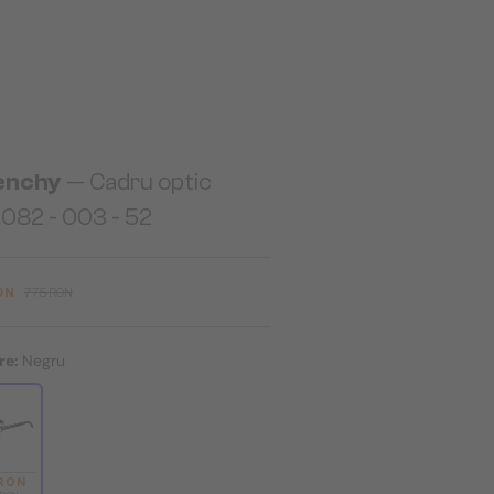
enchy
— Cadru optic
082 - 003 - 52
ON
775 RON
re:
Negru
 RON