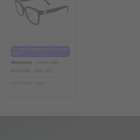
CU LENTILĂ MONOFOCALĂ PLUS 330
RON
—
Givenchy
Cadru optic
GV50016I - 052 - 53
1 047 RON
1 291 RON