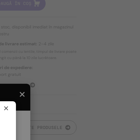
DAUGĂ ÎN COȘ
n stoc, disponibil imediat în magazinul
ostru
e livrare estimat:
2–4 zile
l comenzii cu lentile, timpul de livrare poate
ungit cu până la
10 zile
lucrătoare.
ri de expediere:
ort gratuit
E EXPEDIERE
×
TOATE PRODUSELE