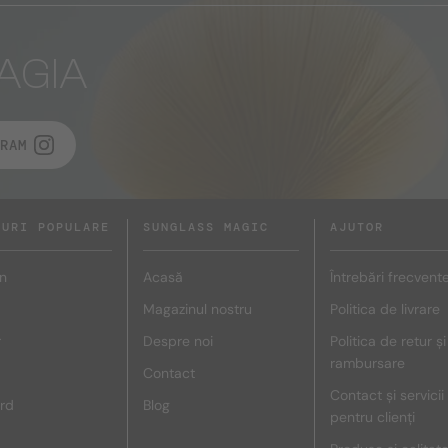
AGIA
RAM
DURI POPULARE
SUNGLASS MAGIC
AJUTOR
n
Acasă
Întrebări frecvent
Magazinul nostru
Politica de livrare
r
Despre noi
Politica de retur și
rambursare
Contact
Contact și servicii
rd
Blog
pentru clienți