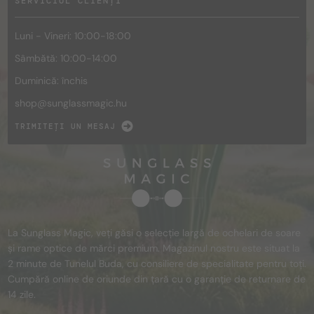
SERVICIUL CLIENȚI
Luni - Vineri: 10:00-18:00
Sâmbătă: 10:00-14:00
Duminică: închis
shop@
sunglassmagic.hu
TRIMITEȚI UN MESAJ
La Sunglass Magic, veți găsi o selecție largă de ochelari de soare
și rame optice de mărci premium. Magazinul nostru este situat la
2 minute de Tunelul Buda, cu consiliere de specialitate pentru toți.
Cumpără online de oriunde din țară cu o garanție de returnare de
14 zile.