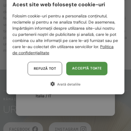
Acest site web folosește cookie-uri
izbitoare, culori vii și forme geometrice. Ochelarii Gucci nu sunt
Te rugăm să alegi din listă țara potrivită pentru tine:
doar un accesoriu, ci un element de stil puternic care face ca
Folosim cookie-uri pentru a personaliza conținutul,
fiecare look să fie unic. Logo-ul GG, combinațiile de culori roșu și
reclamele și pentru a ne analiza traficul. De asemenea,
România / RO
verde și detaliile unice sunt întotdeauna prezente pe modele, în
împărtășim informații despre utilizarea site-ului nostru
timp ce luxul intens și designul atrăgător sunt evidente în fiecare
cu partenerii noștri de publicitate și analiză, care le pot
Polska / PL
piesă. Ochelarii Gucci sunt ideali pentru cei care sunt în căutarea
combina cu alte informații pe care le-ați furnizat sau pe
unui look unic, atrăgător, în timp ce calitatea premium și luxul
Magyarország / HU
care le-au colectat din utilizarea serviciilor lor.
Politica
modern sunt prezente în fiecare detaliu.
de confidențialitate
United Arab Emirates / EN
Austria / AT
ACCEPTĂ TOATE
REFUZĂ TOT
Germania / DE
PARTEA DE SUS A PAGINII
Arată detaliile
Franța / FR
Italia / IT
RĂMÂI ÎN CONTACT
URMĂRIȚI MAGIA
FACEBOOK
INSTAGRAM