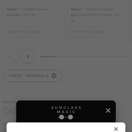
—
—
Gucci
Ochelari de soare
Gucci
Ochelari de soare
GG0538S - 006 - 63
GG0726S WITHOUT CHAIN - 001 -
56
1 248 RON
1 377 RON
1 549 RON
1 736 RON
TOATE PRODUSELE
GUCCI
DESPRE BRAND
Ochelarii Gucci reprezintă combinația perfectă de design
×
îndrăzneț și lux italian. Brandul creează un lux modern prin siluete