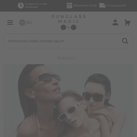
Livrare în 2–4 zile
Returnare în 14 zile
Livrare gratuită
lucrătoare
RO
Branduri