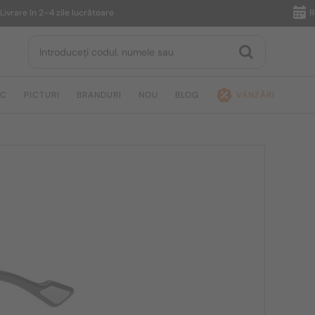
e în 2–4 zile lucrătoare
Returnar
IC
PICTURI
BRANDURI
NOU
BLOG
VÂNZĂRI