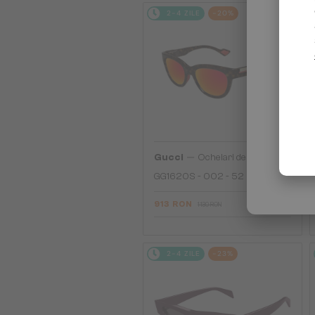
2-4 ZILE
-20%
—
Gucci
Ochelari de soare
GG1620S - 002 - 52
913 RON
1 130 RON
2-4 ZILE
-23%