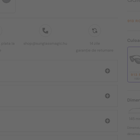
913 R
Culoa
 plata la
shop@sunglassmagic.hu
14 zile
e
garanție de returnare
913
1 13
Dimen
145 
Dimensiu
dimensiun