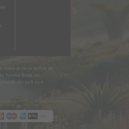
ații
i
i
de soare și rame optice de
de Tunelul Buda, cu
oriunde din țară cu o