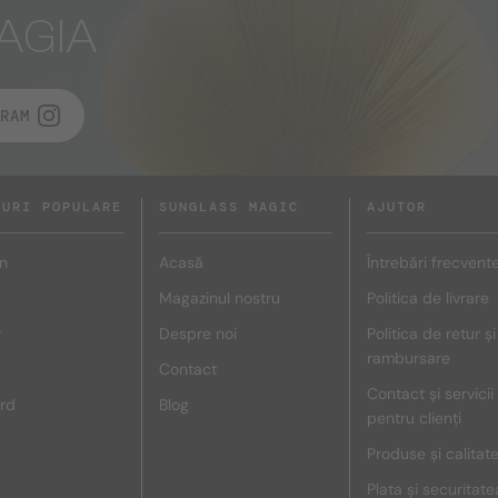
AGIA
RAM
DURI POPULARE
SUNGLASS MAGIC
AJUTOR
n
Acasă
Întrebări frecvent
Magazinul nostru
Politica de livrare
r
Despre noi
Politica de retur și
rambursare
Contact
Contact și servicii
rd
Blog
pentru clienți
Produse și calitat
Plata și securitate