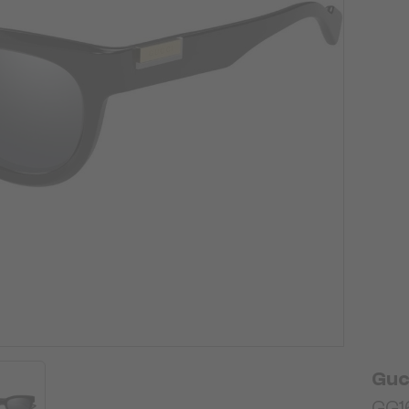
Guc
GG16