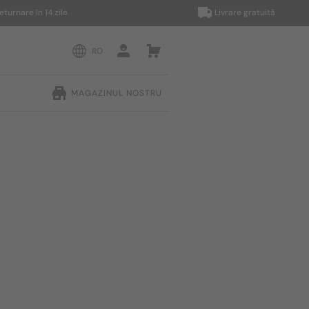
e în 14 zile
Livrare gratuită
RO
MAGAZINUL NOSTRU