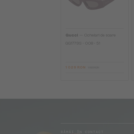
—
Gucci
Ochelari de soare
GG1779S - 008 - 51
1 029 RON
1 333 RON
RĂMÂI ÎN CONTACT