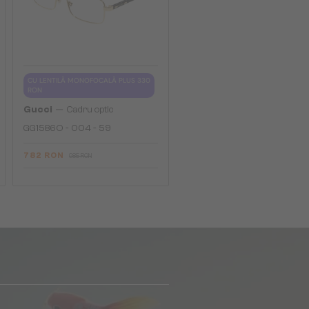
CU LENTILĂ MONOFOCALĂ PLUS 330
RON
—
Gucci
Cadru optic
GG1586O - 004 - 59
782 RON
985 RON