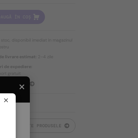
DAUGĂ ÎN COȘ
n stoc, disponibil imediat în magazinul
ostru
e livrare estimat:
2–4 zile
ri de expediere:
ort gratuit
E EXPEDIERE
×
TOATE PRODUSELE