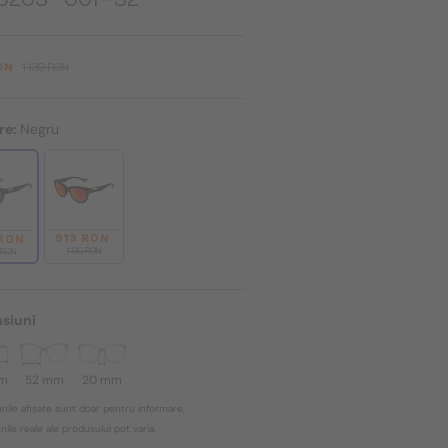
ON
1 130 RON
re:
Negru
913 RON
 RON
1 130 RON
0 RON
siuni
mm
52 mm
20 mm
nile afișate sunt doar pentru informare,
ile reale ale produsului pot varia.