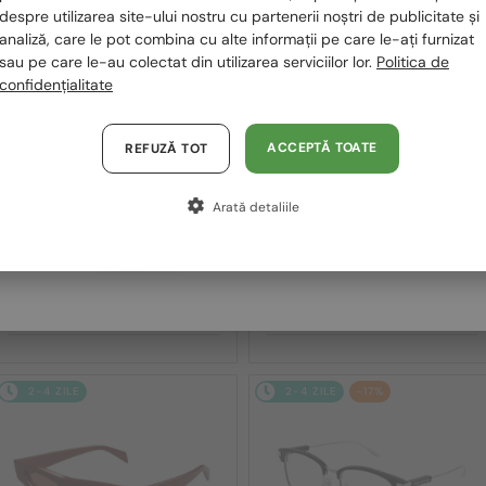
despre utilizarea site-ului nostru cu partenerii noștri de publicitate și
2-4 ZILE
-20%
2-4 ZILE
-20%
Polska / PL
analiză, care le pot combina cu alte informații pe care le-ați furnizat
sau pe care le-au colectat din utilizarea serviciilor lor.
Politica de
Magyarország / HU
confidențialitate
United Arab Emirates / EN
Austria / AT
ACCEPTĂ TOATE
REFUZĂ TOT
Germania / DE
Arată detaliile
Franța / FR
—
—
Gucci
Ochelari de soare
Gucci
Ochelari de soare
Italia / IT
GG1621S - 001 - 53
GG1621SA - 003 - 53
913 RON
913 RON
1 130 RON
1 130 RON
2-4 ZILE
2-4 ZILE
-17%