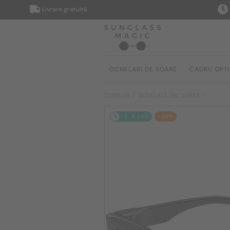
Livrare gratuită
Livrar
OCHELARI DE SOARE
CADRU OPT
Produse
Ochelari de soare
2-4 ZILE
-20%