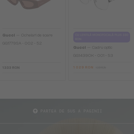
—
Gucci
Ochelari de soare
CU LENTILĂ MONOFOCALĂ PLUS 330
RON
GG1779SA - 002 - 52
—
Gucci
Cadru optic
GG1439OK - 001 - 53
1 029 RON
1 333 RON
1 231 RON
PARTEA DE SUS A PAGINII