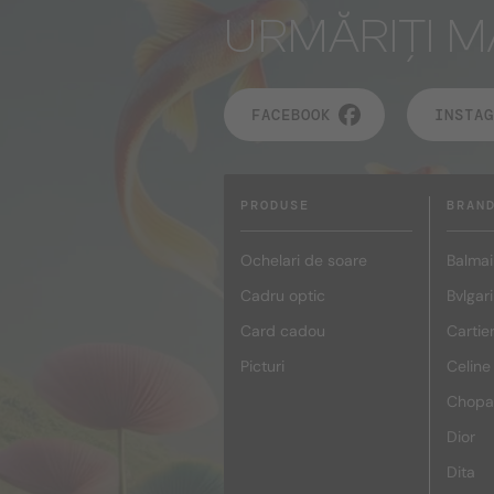
URMĂRIȚI M
FACEBOOK
INSTAG
PRODUSE
BRAN
Ochelari de soare
Balmai
Cadru optic
Bvlgari
Card cadou
Cartie
Picturi
Celine
Chopa
Dior
Dita