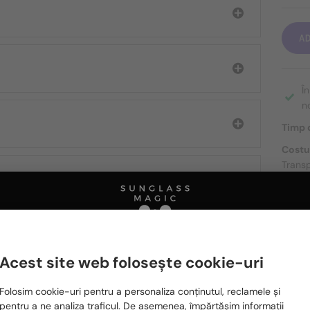
A
Î
n
Timp d
Costu
Transp
DESPR
Acest site web folosește cookie-uri
Te rugăm să alegi din listă țara potrivită pentru tine:
Ă FIȚI INTERESAȚI ȘI DE
Folosim cookie-uri pentru a personaliza conținutul, reclamele și
România / RO
pentru a ne analiza traficul. De asemenea, împărtășim informații