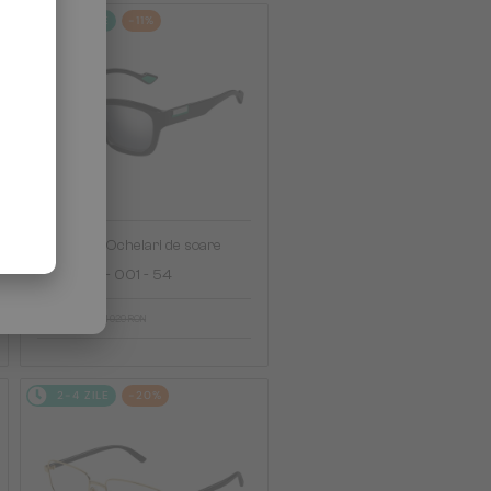
2-4 ZILE
-11%
—
Gucci
Ochelari de soare
GG1630S - 001 - 54
913 RON
1 029 RON
2-4 ZILE
-20%