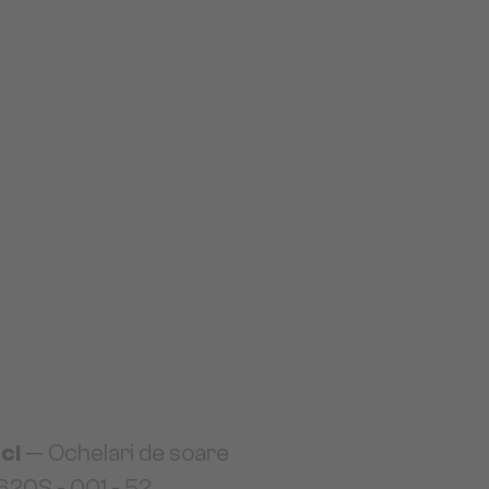
ci
— Ochelari de soare
20S - 001 - 52