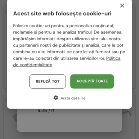
×
2-4 ZILE
2-4 ZILE
Acest site web folosește cookie-uri
Te rugăm să alegi din listă țara potrivită pentru tine:
Folosim cookie-uri pentru a personaliza conținutul,
reclamele și pentru a ne analiza traficul. De asemenea,
România / RO
împărtășim informații despre utilizarea site-ului nostru
cu partenerii noștri de publicitate și analiză, care le pot
Polska / PL
combina cu alte informații pe care le-ați furnizat sau pe
Magyarország / HU
care le-au colectat din utilizarea serviciilor lor.
Politica
—
—
Jimmy Choo
Ochelari de soare
Jimmy Choo
Ochelari de soare
de confidențialitate
JC4012 - 300613 - 60
ABBIE/G/S - W8QK1 - 61
United Arab Emirates / EN
797 RON
724 RON
Austria / AT
ACCEPTĂ TOATE
REFUZĂ TOT
Germania / DE
Arată detaliile
Franța / FR
2-4 ZILE
2-4 ZILE
Italia / IT