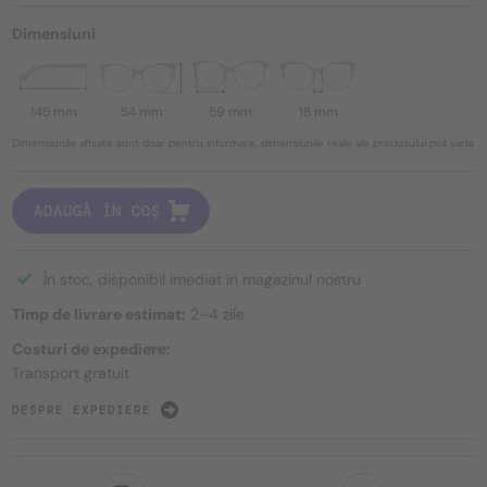
Dimensiuni
145 mm
54 mm
59 mm
18 mm
Dimensiunile afișate sunt doar pentru informare, dimensiunile reale ale produsului pot varia.
ADAUGĂ ÎN COȘ
În stoc, disponibil imediat în magazinul nostru
Timp de livrare estimat:
2–4 zile
Costuri de expediere:
Transport gratuit
DESPRE EXPEDIERE