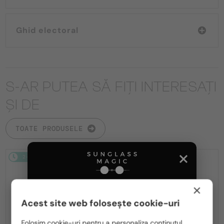
Ghid electoral
S-AR PUTEA SĂ FIȚI INTERESAȚI
ȘI DE
TOATE PRODUSELE
2-4 ZILE
2-4 ZILE
×
Acest site web folosește cookie-uri
Te rugăm să alegi din listă țara potrivită pentru tine:
Folosim cookie-uri pentru a personaliza conținutul,