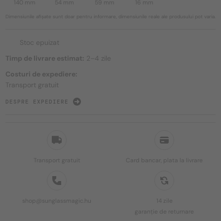
140 mm
54 mm
59 mm
16 mm
Dimensiunile afișate sunt doar pentru informare, dimensiunile reale ale produsului pot varia.
Stoc epuizat
Timp de livrare estimat:
2–4 zile
Costuri de expediere:
Transport gratuit
DESPRE EXPEDIERE
Transport gratuit
Card bancar, plata la livrare
shop@sunglassmagic.hu
14 zile
garanție de returnare