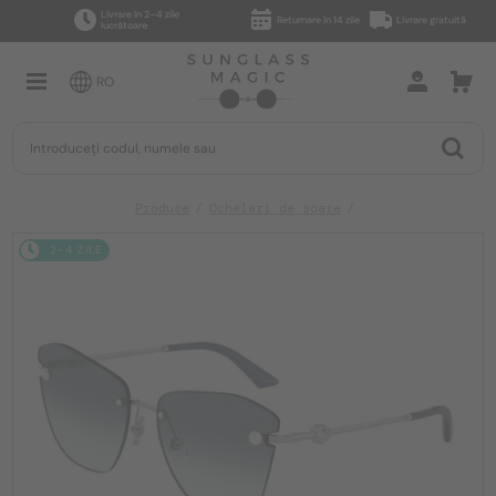
Livrare în 2–4 zile
Returnare în 14 zile
Livrare gratuită
lucrătoare
RO
Produse
Ochelari de soare
2-4 ZILE