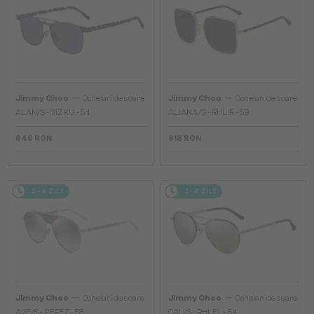
—
—
Jimmy Choo
Ochelari de soare
Jimmy Choo
Ochelari de soare
ALAN/S - 31ZKU - 54
ALIANA/S - RHLIR - 59
646 RON
818 RON
2-4 ZILE
2-4 ZILE
—
—
Jimmy Choo
Ochelari de soare
Jimmy Choo
Ochelari de soare
AVE/S - PEFEZ - 58
CAL/S - RHLEL - 54