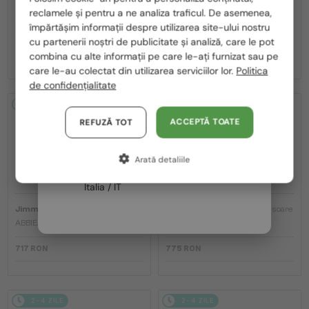
—
—
reclamele și pentru a ne analiza traficul. De asemenea,
Jimmy Choo
Ochelari de soare
Jimmy Choo
Ochelari de soare
România / RO
împărtășim informații despre utilizarea site-ului nostru
JC4012 - 300613 - 60
JC4012 - 300620 - 60
cu partenerii noștri de publicitate și analiză, care le pot
Polska / PL
789 RON
789 RON
combina cu alte informații pe care le-ați furnizat sau pe
Magyarország / HU
care le-au colectat din utilizarea serviciilor lor.
Politica
de confidențialitate
United Arab Emirates / EN
2-4 ZILE
2-4 ZILE
Austria / AT
ACCEPTĂ TOATE
REFUZĂ TOT
Germania / DE
Arată detaliile
Franța / FR
Italia / IT
—
—
Jimmy Choo
Ochelari de soare
Jimmy Choo
Ochelari de soare
ABBIE/G/S - W8QK1 - 61
JC5068U - 509773 - 51
717 RON
775 RON
2-4 ZILE
2-4 ZILE