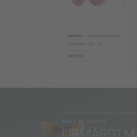
—
Lanvin
Ochelari de soare
LNV648S - 101 - 53
689 RON
RĂMÂI ÎN CONTACT
URMĂRIȚI M