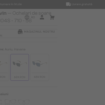
în 14 zile
Livrare gratuită
vin
— Ochelari de soare
RO
04S - 710 - 56
MAGAZINUL NOSTRU
ON
re:
Auriu, Havana
 RON
689 RON
689 RON
siuni