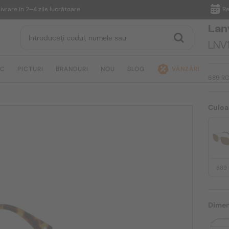
n 2–4 zile lucrătoare
Returnare 
Lan
LNV1
IC
PICTURI
BRANDURI
NOU
BLOG
VÂNZĂRI
689 R
Culoa
689
Dimen