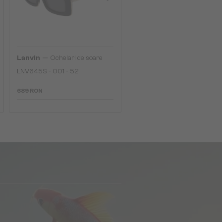
—
Lanvin
Ochelari de soare
LNV645S - 001 - 52
689 RON