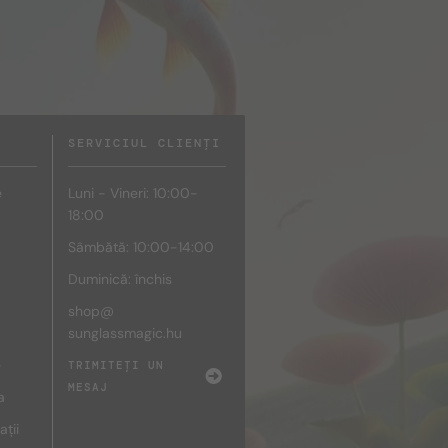
SERVICIUL CLIENȚI
e
Luni - Vineri: 10:00-
18:00
Sâmbătă: 10:00-14:00
Duminică: închis
shop@
sunglassmagic.hu
e
TRIMITEȚI UN
MESAJ
a
ații