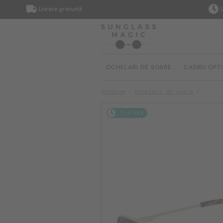
Livrare gratuită
Livrare î
OCHELARI DE SOARE
CADRU OPT
Produse
Ochelari de soare
2-4 ZILE