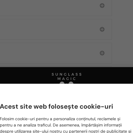
Acest site web folosește cookie-uri
Te rugăm să alegi din listă țara potrivită pentru tine:
Ă FIȚI INTERESAȚI ȘI DE
Folosim cookie-uri pentru a personaliza conținutul, reclamele și
România / RO
pentru a ne analiza traficul. De asemenea, împărtășim informații
despre utilizarea site-ului nostru cu partenerii noștri de publicitate și