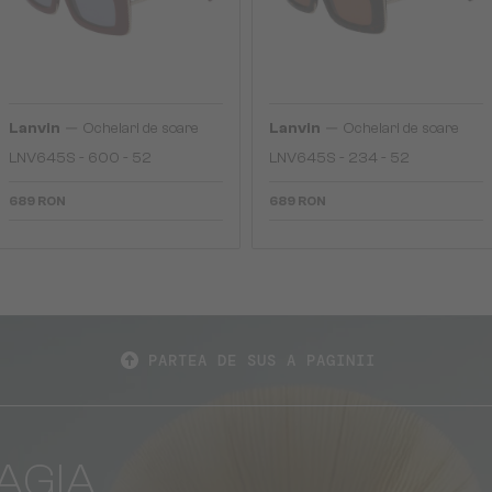
—
—
Lanvin
Ochelari de soare
Lanvin
Ochelari de soare
LNV645S - 600 - 52
LNV645S - 234 - 52
689 RON
689 RON
PARTEA DE SUS A PAGINII
AGIA