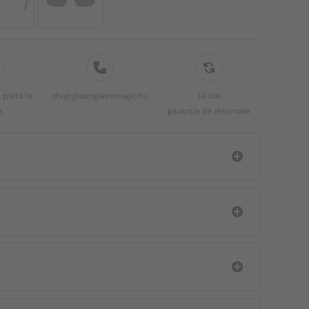
 plata la
shop@sunglassmagic.hu
14 zile
e
garanție de returnare