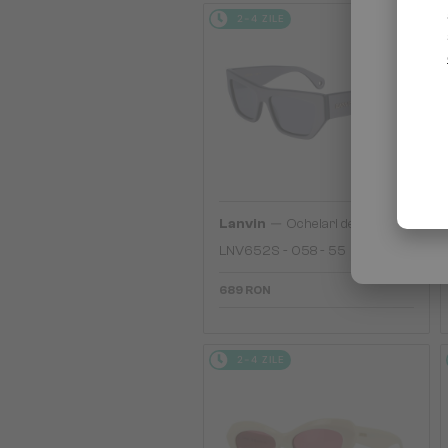
2-4 ZILE
—
Lanvin
Ochelari de soare
LNV652S - 058 - 55
689 RON
2-4 ZILE