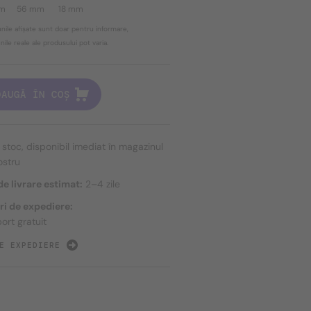
mm
56 mm
18 mm
nile afișate sunt doar pentru informare,
ile reale ale produsului pot varia.
DAUGĂ ÎN COȘ
n stoc, disponibil imediat în magazinul
ostru
e livrare estimat:
2–4 zile
ri de expediere:
ort gratuit
E EXPEDIERE