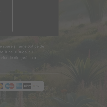
i
i
de soare și rame optice de
de Tunelul Buda, cu
oriunde din țară cu o