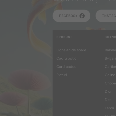
FACEBOOK
INSTAG
PRODUSE
BRAN
Ochelari de soare
Balmai
Cadru optic
Bvlgari
Card cadou
Cartie
Picturi
Celine
Chopa
Dior
Dita
Fendi