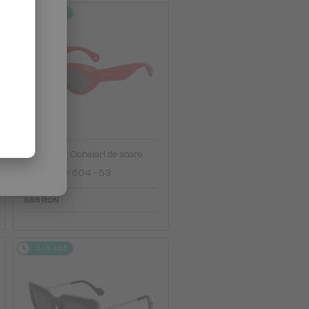
2-4 ZILE
—
Lanvin
Ochelari de soare
LNV648S - 604 - 53
689 RON
2-4 ZILE