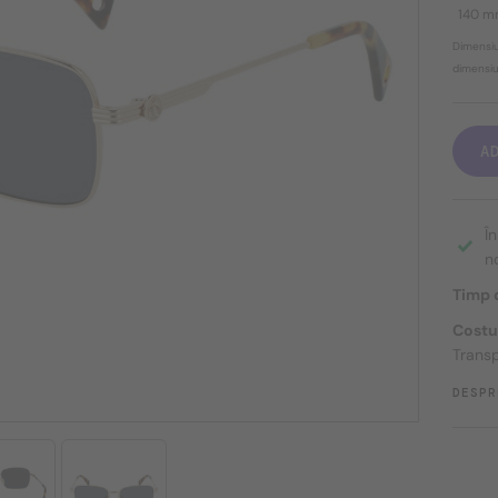
140 
Dimensiu
dimensiun
A
Î
n
Timp d
Costu
Transp
DESPR