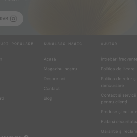
RAM
DURI POPULARE
SUNGLASS MAGIC
AJUTOR
n
Acasă
Întrebări frecvent
Magazinul nostru
Politica de livrare
r
Despre noi
Politica de retur și
rambursare
Contact
Contact și servicii
rd
Blog
pentru clienți
Produse și calitat
Plata și securitate
Garanție și reclam