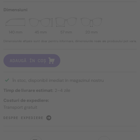
Dimensiuni
140 mm
45 mm
57 mm
20 mm
Dimensiunile afișate sunt doar pentru informare, dimensiunile reale ale produsului pot varia.
ADAUGĂ ÎN COȘ
În stoc, disponibil imediat în magazinul nostru
Timp de livrare estimat:
2–4 zile
Costuri de expediere:
Transport gratuit
DESPRE EXPEDIERE