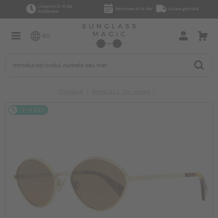
Livrare în 2–4 zile
Returnare în 14 zile
Livrare gratuită
lucrătoare
RO
Produse
Ochelari de soare
2-4 ZILE