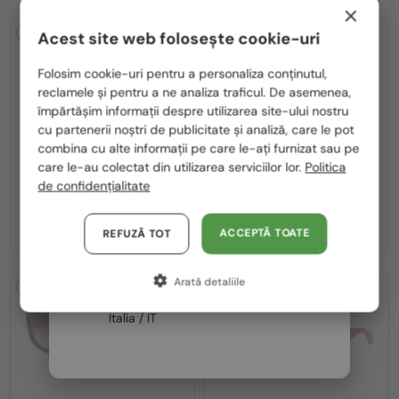
×
2-4 ZILE
2-4 ZILE
Acest site web folosește cookie-uri
Te rugăm să alegi din listă țara potrivită pentru tine:
Folosim cookie-uri pentru a personaliza conținutul,
reclamele și pentru a ne analiza traficul. De asemenea,
România / RO
împărtășim informații despre utilizarea site-ului nostru
cu partenerii noștri de publicitate și analiză, care le pot
Polska / PL
combina cu alte informații pe care le-ați furnizat sau pe
Magyarország / HU
care le-au colectat din utilizarea serviciilor lor.
Politica
—
—
Lanvin
Ochelari de soare
Lanvin
Ochelari de soare
de confidențialitate
LNV652S - 058 - 55
LNV652S - 001 - 55
United Arab Emirates / EN
695 RON
695 RON
Austria / AT
ACCEPTĂ TOATE
REFUZĂ TOT
Germania / DE
Arată detaliile
Franța / FR
2-4 ZILE
2-4 ZILE
Italia / IT