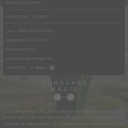
Achiziții și comenzi
SERVICIUL CLIENȚI
Luni - Vineri: 10:00-18:00
Sâmbătă: 10:00-14:00
Duminică: închis
shop@
sunglassmagic.hu
TRIMITEȚI UN MESAJ
La Sunglass Magic, veți găsi o selecție largă de ochelari de soare
și rame optice de mărci premium. Magazinul nostru este situat la
2 minute de Tunelul Buda, cu consiliere de specialitate pentru toți.