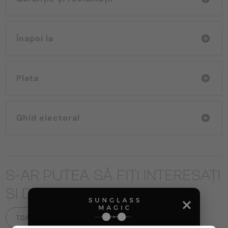
Înapoi la
Plata
Ghid electoral
S-AR PUTEA SĂ FIȚI INTERESAȚI
ȘI DE
TOATE PRODUSELE