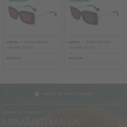
—
—
Lanvin
Ochelari de soare
Lanvin
Ochelari de soare
LNV645S - 234 - 52
LNV645S - 001 - 52
695 RON
695 RON
PARTEA DE SUS A PAGINII
RĂMÂI ÎN CONTACT
URMĂRIȚI MAGIA