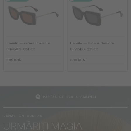
—
—
Lanvin
Ochelari de soare
Lanvin
Ochelari de soare
LNV645S - 234 - 52
LNV645S - 001 - 52
689 RON
689 RON
PARTEA DE SUS A PAGINII
RĂMÂI ÎN CONTACT
URMĂRIȚI MAGIA