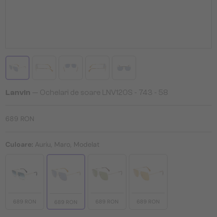
Lanvin
— Ochelari de soare LNV120S - 743 - 58
689 RON
Culoare:
Auriu, Maro, Modelat
689 RON
689 RON
689 RON
689 RON