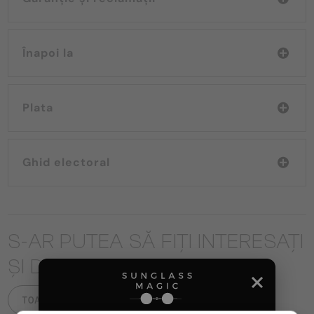
Înapoi la
Plata
Ghid electoral
S-AR PUTEA SĂ FIȚI INTERESAȚI
ȘI DE
TOATE PRODUSELE