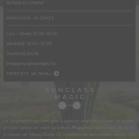
Achiziții și comenzi
SERVICIUL CLIENȚI
Luni - Vineri: 10:00-18:00
Sâmbătă: 10:00-14:00
Duminică: închis
shop@
sunglassmagic.hu
TRIMITEȚI UN MESAJ
La Sunglass Magic, veți găsi o selecție largă de ochelari de soare
și rame optice de mărci premium. Magazinul nostru este situat la
2 minute de Tunelul Buda, cu consiliere de specialitate pentru toți.