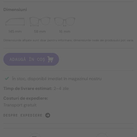
Dimensiuni
145 mm
58 mm
16 mm
Dimensiunile afișate sunt doar pentru informare, dimensiunile reale ale produsului pot varia.
ADAUGĂ ÎN COȘ
În stoc, disponibil imediat în magazinul nostru
Timp de livrare estimat:
2–4 zile
Costuri de expediere:
Transport gratuit
DESPRE EXPEDIERE