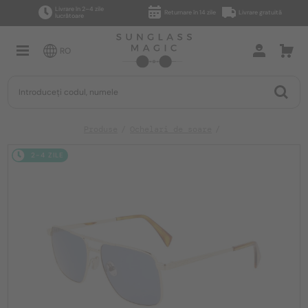
Livrare în 2–4 zile
Returnare în 14 zile
Livrare gratuită
lucrătoare
RO
Produse
Ochelari de soare
2-4 ZILE