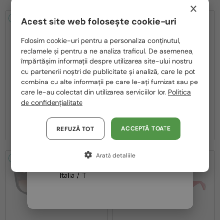
×
2-4 ZILE
2-4 ZILE
Acest site web folosește cookie-uri
Te rugăm să alegi din listă țara potrivită pentru tine:
Folosim cookie-uri pentru a personaliza conținutul,
reclamele și pentru a ne analiza traficul. De asemenea,
România / RO
împărtășim informații despre utilizarea site-ului nostru
cu partenerii noștri de publicitate și analiză, care le pot
Polska / PL
combina cu alte informații pe care le-ați furnizat sau pe
Magyarország / HU
care le-au colectat din utilizarea serviciilor lor.
Politica
—
—
Lanvin
Ochelari de soare
Lanvin
Ochelari de soare
de confidențialitate
LNV652S - 058 - 55
LNV652S - 001 - 55
United Arab Emirates / EN
689 RON
689 RON
Austria / AT
ACCEPTĂ TOATE
REFUZĂ TOT
Germania / DE
Arată detaliile
Franța / FR
2-4 ZILE
2-4 ZILE
Italia / IT